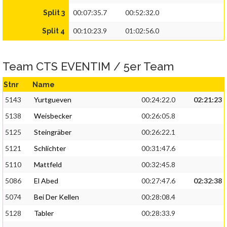
00:07:35.7
00:52:32.0
Split 3
00:10:23.9
01:02:56.0
Split 4
Team CTS EVENTIM / 5er Team
Stnr
Name
5143
Yurtgueven
00:24:22.0
02:21:23
5138
Weisbecker
00:26:05.8
5125
Steingräber
00:26:22.1
5121
Schlichter
00:31:47.6
5110
Mattfeld
00:32:45.8
5086
El Abed
00:27:47.6
02:32:38
5074
Bei Der Kellen
00:28:08.4
5128
Tabler
00:28:33.9