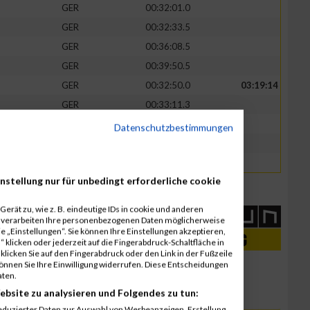
GER
00:32:01.0
GER
00:32:33.5
GER
00:36:08.5
GER
00:39:50.5
GER
00:32:50.0
03:19:14
GER
00:33:11.3
GER
00:35:58.0
Datenschutzbestimmungen
GER
00:48:37.5
GER
00:48:37.5
nstellung nur für unbedingt erforderliche cookie
erät zu, wie z. B. eindeutige IDs in cookie und anderen
r verarbeiten Ihre personenbezogenen Daten möglicherweise
 „Einstellungen“. Sie können Ihre Einstellungen akzeptieren,
 klicken oder jederzeit auf die Fingerabdruck-Schaltfläche in
klicken Sie auf den Fingerabdruck oder den Link in der Fußzeile
können Sie Ihre Einwilligung widerrufen. Diese Entscheidungen
aten.
ebsite zu analysieren und Folgendes zu tun:
eduzierter Daten zur Auswahl von Werbeanzeigen. Erstellung