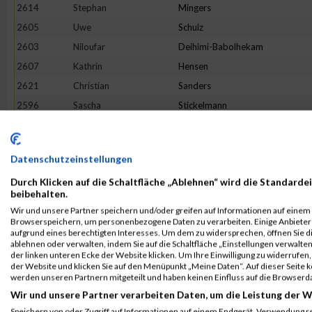
2614
Stephan
Mingers
2605
Uwe
Schulz
2603
Niloufar
Deihimi-Babolhekam
2607
Kathrin
Hensen
2621
Christian
Sanders
2596
Sascha
Stickelmann
2618
Marvin
Rademacher
2620
Aleksandra
Rüdiger
Datenschutzeinstellungen
2613
Tatjana
Massow
Durch Klicken auf die Schaltfläche „Ablehnen“ wird die Standardei
Rang:
13.
beibehalten.
Wir und unsere Partner speichern und/oder greifen auf Informationen auf einem G
Kontaktformular / Fragen
Browserspeichern, um personenbezogene Daten zu verarbeiten. Einige Anbiete
aufgrund eines berechtigten Interesses. Um dem zu widersprechen, öffnen Sie die
zur Zeitmessung
ablehnen oder verwalten, indem Sie auf die Schaltfläche „Einstellungen verwalten“
der linken unteren Ecke der Website klicken. Um Ihre Einwilligung zu widerrufen, 
der Website und klicken Sie auf den Menüpunkt „Meine Daten“. Auf dieser Seite 
werden unseren Partnern mitgeteilt und haben keinen Einfluss auf die Browserd
Marc Troiber
Wir und unsere Partner verarbeiten Daten, um die Leistung der W
Speichern von oder Zugriff auf Informationen auf einem Endgerät. Verwendung r