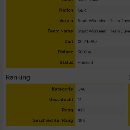
GER
Nation
Stadt Würselen - Team Düve
Verein
Stadt Würselen - Team Düve
Team Name
00:24:09.7
Zeit
5000 m
Distanz
Finished
Status
Ranking
Ü40
Kategorie
M
Geschlecht
418
Rang
386
Geschlechter Rang