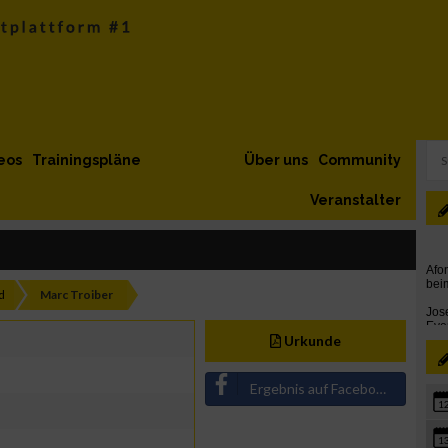
eos
Trainingspläne
Über uns
Community
Veranstalter
d
Marc Troiber
Urkunde
Ergebnis auf Facebook teilen
1
1