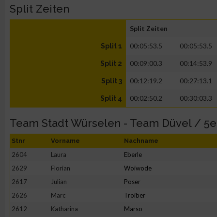
Split Zeiten
Split Zeiten
00:05:53.5
00:05:53.5
Split 1
00:09:00.3
00:14:53.9
Split 2
00:12:19.2
00:27:13.1
Split 3
00:02:50.2
00:30:03.3
Split 4
Team Stadt Würselen - Team Düvel / 5
Stnr
Vorname
Nachname
2604
Laura
Eberle
2629
Florian
Woiwode
2617
Julian
Poser
2626
Marc
Troiber
2612
Katharina
Marso