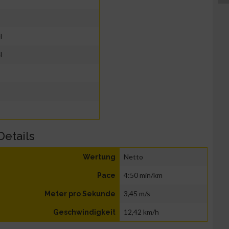
l
l
Details
Netto
Wertung
4:50 min/km
Pace
3,45 m/s
Meter pro Sekunde
12,42 km/h
Geschwindigkeit