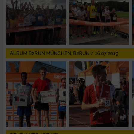
IAB-Besonderheiten:
Verwendung genauer Standortdaten
Geräte anhand von aktiv angeforderten Informationen identifi
Nicht-IAB-Verarbeitungszwecke:
ALBUM B2RUN MÜNCHEN, B2RUN / 16.07.2019
Notwendig
Performance
Funktional
Werbung