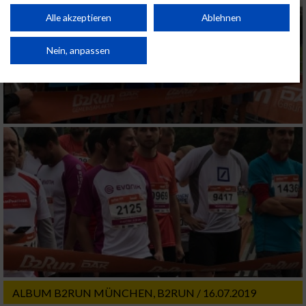
Performance von Inhalten. Analyse von Zielgruppen durch Statistiken oder
Kombinationen von Daten aus verschiedenen Quellen. Entwicklung und
Alle akzeptieren
Ablehnen
Verbesserung der Angebote. Verwendung reduzierter Daten zur Auswahl
von Inhalten.
Daten können außerhalb der Europäischen Union weitergegeben und in die
Nein, anpassen
USA gesendet werden.
Ihre Einwilligung und die cookie Richtlinie gelten ausschließlich für diese
Website/App.
Partnerliste anzeigen (1 IAB-Anbieter)
Wir nutzen Ihre Daten für folgende Zwecke:
IAB-Verarbeitungszwecke:
Speichern von oder Zugriff auf Informationen
auf einem Endgerät
Verwendung reduzierter Daten zur Auswahl
von Werbeanzeigen
Erstellung von Profilen für personalisierte
Werbung
ALBUM B2RUN MÜNCHEN, B2RUN / 16.07.2019
Verwendung von Profilen zur Auswahl