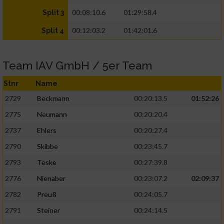
00:08:10.6
01:29:58.4
Split 3
00:12:03.2
01:42:01.6
Split 4
Team IAV GmbH / 5er Team
Stnr
Name
2729
Beckmann
00:20:13.5
01:52:26
2775
Neumann
00:20:20.4
2737
Ehlers
00:20:27.4
2790
Skibbe
00:23:45.7
2793
Teske
00:27:39.8
2776
Nienaber
00:23:07.2
02:09:37
2782
Preuß
00:24:05.7
2791
Steiner
00:24:14.5