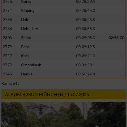
2756
König
00:28:38.5
2794
Kipping
00:28:45.0
2768
Link
00:38:28.8
2766
Liebscher
00:38:38.3
2803
Zanot
00:29:05.0
02:58:00
2779
Pätel
00:29:19.5
2757
Kroll
00:29:21.0
2777
Omprakash
00:39:50.1
2745
Henke
00:50:24.8
Rang:
645.
ALBUM B2RUN MÜNCHEN / 15.07.2026