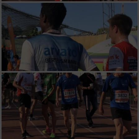
IAB-Besonderheiten:
Verwendung genauer Standortdaten
Geräte anhand von aktiv angeforderten
Informationen identifizieren
Nicht-IAB-Verarbeitungszwecke:
Notwendig
Performance
Funktional
Werbung