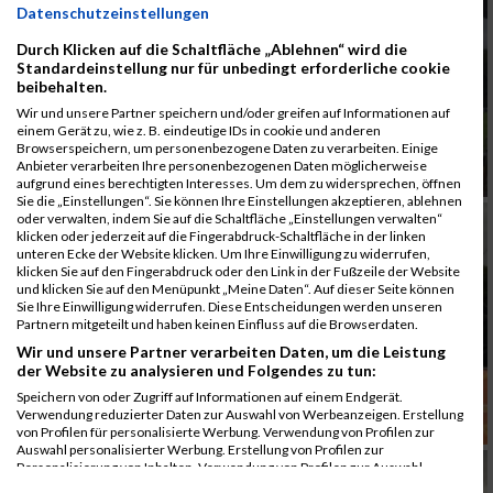
Datenschutzeinstellungen
Durch Klicken auf die Schaltfläche „Ablehnen“ wird die
Standardeinstellung nur für unbedingt erforderliche cookie
beibehalten.
Wir und unsere Partner speichern und/oder greifen auf Informationen auf
einem Gerät zu, wie z. B. eindeutige IDs in cookie und anderen
Browserspeichern, um personenbezogene Daten zu verarbeiten. Einige
Anbieter verarbeiten Ihre personenbezogenen Daten möglicherweise
aufgrund eines berechtigten Interesses. Um dem zu widersprechen, öffnen
Sie die „Einstellungen“. Sie können Ihre Einstellungen akzeptieren, ablehnen
oder verwalten, indem Sie auf die Schaltfläche „Einstellungen verwalten“
klicken oder jederzeit auf die Fingerabdruck-Schaltfläche in der linken
unteren Ecke der Website klicken. Um Ihre Einwilligung zu widerrufen,
klicken Sie auf den Fingerabdruck oder den Link in der Fußzeile der Website
und klicken Sie auf den Menüpunkt „Meine Daten“. Auf dieser Seite können
Sie Ihre Einwilligung widerrufen. Diese Entscheidungen werden unseren
Partnern mitgeteilt und haben keinen Einfluss auf die Browserdaten.
Wir und unsere Partner verarbeiten Daten, um die Leistung
der Website zu analysieren und Folgendes zu tun:
Speichern von oder Zugriff auf Informationen auf einem Endgerät.
Verwendung reduzierter Daten zur Auswahl von Werbeanzeigen. Erstellung
von Profilen für personalisierte Werbung. Verwendung von Profilen zur
Auswahl personalisierter Werbung. Erstellung von Profilen zur
Personalisierung von Inhalten. Verwendung von Profilen zur Auswahl
personalisierter Inhalte. Messung der Werbeleistung. Messung der