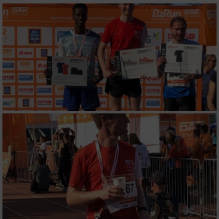
personalisierter Werbung
Erstellung von Profilen zur Personalisierung
von Inhalten
Verwendung von Profilen zur Auswahl
personalisierter Inhalte
Messung der Werbeleistung
Messung der Performance von Inhalten
Analyse von Zielgruppen durch Statistiken
oder Kombinationen von Daten aus
verschiedenen Quellen
Entwicklung und Verbesserung der Angebote
Verwendung reduzierter Daten zur Auswahl
von Inhalten