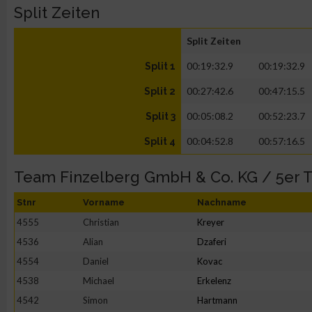
Split Zeiten
Split Zeiten
00:19:32.9
00:19:32.9
Split 1
00:27:42.6
00:47:15.5
Split 2
00:05:08.2
00:52:23.7
Split 3
00:04:52.8
00:57:16.5
Split 4
Team Finzelberg GmbH & Co. KG / 5er 
Stnr
Vorname
Nachname
4555
Christian
Kreyer
4536
Alian
Dzaferi
4554
Daniel
Kovac
4538
Michael
Erkelenz
4542
Simon
Hartmann