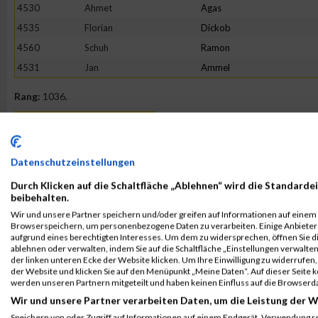
4530
Ahmet
Agas
4535
Florian
Dickob
4560
Schuh
Ramon
4531
Jan
Ammel
Rang:
1036.
Kontaktformular / Fragen
zur Zeitmessung
Datenschutzeinstellungen
Durch Klicken auf die Schaltfläche „Ablehnen“ wird die Standardei
Dalvin Balbuena
beibehalten.
Wir und unsere Partner speichern und/oder greifen auf Informationen auf einem G
Browserspeichern, um personenbezogene Daten zu verarbeiten. Einige Anbiete
aufgrund eines berechtigten Interesses. Um dem zu widersprechen, öffnen Sie die
ablehnen oder verwalten, indem Sie auf die Schaltfläche „Einstellungen verwalten“
der linken unteren Ecke der Website klicken. Um Ihre Einwilligung zu widerrufen, 
der Website und klicken Sie auf den Menüpunkt „Meine Daten“. Auf dieser Seite 
werden unseren Partnern mitgeteilt und haben keinen Einfluss auf die Browserd
Wir und unsere Partner verarbeiten Daten, um die Leistung der W
Speichern von oder Zugriff auf Informationen auf einem Endgerät. Verwendung r