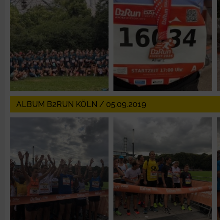
Erstellung von Profilen zur Personalisierung von Inhalten
Verwendung von Profilen zur Auswahl personalisierter Inhalte
Messung der Werbeleistung
ALBUM B2RUN KÖLN / 05.09.2019
Messung der Performance von Inhalten
Analyse von Zielgruppen durch Statistiken oder Kombinatione
verschiedenen Quellen
Entwicklung und Verbesserung der Angebote
Verwendung reduzierter Daten zur Auswahl von Inhalten