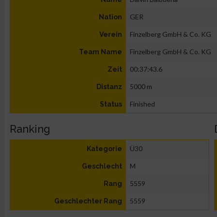
GER
Nation
Finzelberg GmbH & Co. KG
Verein
Finzelberg GmbH & Co. KG
Team Name
00:37:43.6
Zeit
5000 m
Distanz
Finished
Status
Ranking
Ü30
Kategorie
M
Geschlecht
5559
Rang
5559
Geschlechter Rang