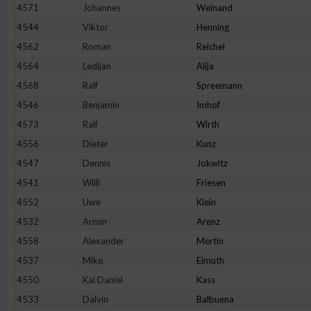
4571
Johannes
Weinand
4544
Viktor
Henning
4562
Roman
Reichel
4564
Ledijan
Alija
4568
Ralf
Spreemann
4546
Benjamin
Imhof
4573
Ralf
Wirth
4556
Dieter
Kunz
4547
Dennis
Jokwitz
4541
Willi
Friesen
4552
Uwe
Klein
4532
Armin
Arenz
4558
Alexander
Mertin
4537
Mike
Eimuth
4550
Kai Daniel
Kass
4533
Dalvin
Balbuena