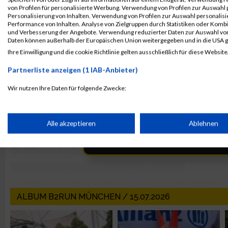
von Profilen für personalisierte Werbung. Verwendung von Profilen zur Auswahl p
Personalisierung von Inhalten. Verwendung von Profilen zur Auswahl personalis
Performance von Inhalten. Analyse von Zielgruppen durch Statistiken oder Komb
und Verbesserung der Angebote. Verwendung reduzierter Daten zur Auswahl von
Daten können außerhalb der Europäischen Union weitergegeben und in die USA 
Ihre Einwilligung und die cookie Richtlinie gelten ausschließlich für diese Website
Partnerliste anzeigen (1 IAB-Anbieter)
Wir nutzen Ihre Daten für folgende Zwecke:
IAB-Verarbeitungszwecke:
Speichern von oder Zugriff auf Informationen auf einem Endge
Alle akzeptieren
Ablehnen
Verwendung reduzierter Daten zur Auswahl von Werbeanzeige
Erstellung von Profilen für personalisierte Werbung
ALBUM B2RUN MÜNCHEN / 15.07.2026
Verwendung von Profilen zur Auswahl personalisierter Werbun