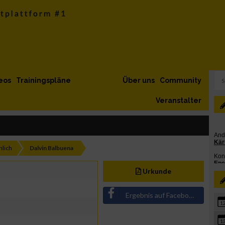
eos
Trainingspläne
Über uns
Community
Veranstalter
lich
Dalvin Balbuena
Urkunde
Ergebnis auf Facebook teilen
1
1