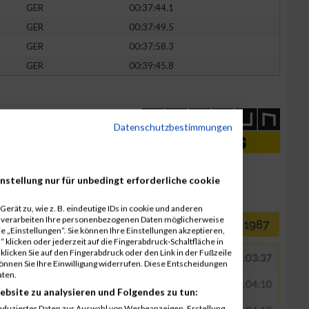
GER
00:37:44.1
GER
00:37:49.5
GER
00:37:58.3
GER
00:39:45.8
Datenschutzbestimmungen
nstellung nur für unbedingt erforderliche cookie
erät zu, wie z. B. eindeutige IDs in cookie und anderen
r verarbeiten Ihre personenbezogenen Daten möglicherweise
 „Einstellungen“. Sie können Ihre Einstellungen akzeptieren,
 klicken oder jederzeit auf die Fingerabdruck-Schaltfläche in
klicken Sie auf den Fingerabdruck oder den Link in der Fußzeile
können Sie Ihre Einwilligung widerrufen. Diese Entscheidungen
aten.
ebsite zu analysieren und Folgendes zu tun:
eduzierter Daten zur Auswahl von Werbeanzeigen. Erstellung