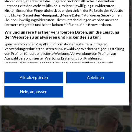
klicken oder jederzeit auf die Fingerabdruck-Schaltfläche in der linken
unteren Ecke der Website klicken. Um Ihre Einwilligung zu widerrufen,
klicken Sie auf den Fingerabdruck oder den Link in der Fußzeile der Website
und klicken Sie auf den Menüpunkt „Meine Daten“. Auf dieser Seite können
Sie Ihre Einwilligung widerrufen. Diese Entscheidungen werden unseren
Partnern mitgeteilt und haben keinen Einfluss auf die Browserdaten.
Wir und unsere Partner verarbeiten Daten, um die Leistung
der Website zu analysieren und Folgendes zu tun:
Speichern von oder Zugriff auf Informationen auf einem Endgerät.
Verwendung reduzierter Daten zur Auswahl von Werbeanzeigen. Erstellung
von Profilen für personalisierte Werbung. Verwendung von Profilen zur
Auswahl personalisierter Werbung. Erstellung von Profilen zur
Personalisierung von Inhalten. Verwendung von Profilen zur Auswahl
personalisierter Inhalte. Messung der Werbeleistung. Messung der
Performance von Inhalten. Analyse von Zielgruppen durch Statistiken oder
Kombinationen von Daten aus verschiedenen Quellen. Entwicklung und
Alle akzeptieren
Ablehnen
Verbesserung der Angebote. Verwendung reduzierter Daten zur Auswahl
von Inhalten.
Daten können außerhalb der Europäischen Union weitergegeben und in die
Nein, anpassen
USA gesendet werden.
Ihre Einwilligung und die cookie Richtlinie gelten ausschließlich für diese
Website/App.
Partnerliste anzeigen (1 IAB-Anbieter)
Wir nutzen Ihre Daten für folgende Zwecke: