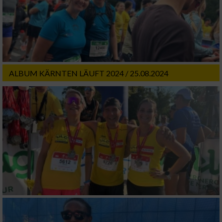
IAB-Verarbeitungszwecke:
Speichern von oder Zugriff auf Informationen
auf einem Endgerät
Verwendung reduzierter Daten zur Auswahl
von Werbeanzeigen
ALBUM KÄRNTEN LÄUFT 2024 / 25.08.2024
Erstellung von Profilen für personalisierte
Werbung
Verwendung von Profilen zur Auswahl
personalisierter Werbung
Erstellung von Profilen zur Personalisierung
von Inhalten
Verwendung von Profilen zur Auswahl
personalisierter Inhalte
Messung der Werbeleistung