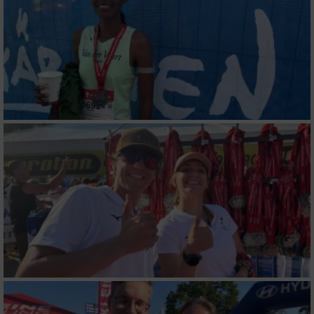
Messung der Performance von Inhalten
Analyse von Zielgruppen durch Statistiken
oder Kombinationen von Daten aus
verschiedenen Quellen
Entwicklung und Verbesserung der Angebote
Verwendung reduzierter Daten zur Auswahl
von Inhalten
IAB-Besonderheiten:
Verwendung genauer Standortdaten
Geräte anhand von aktiv angeforderten
Informationen identifizieren
Nicht-IAB-Verarbeitungszwecke: