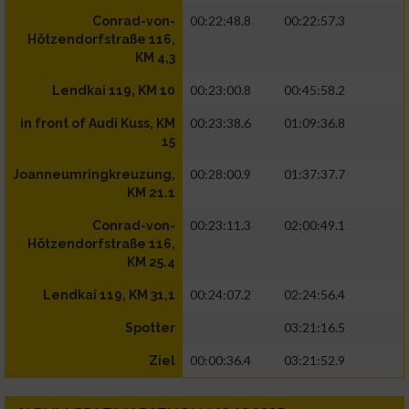
00:22:48.8
00:22:57.3
Conrad-von-
Hötzendorfstraße 116,
KM 4,3
00:23:00.8
00:45:58.2
Lendkai 119, KM 10
00:23:38.6
01:09:36.8
in front of Audi Kuss, KM
15
00:28:00.9
01:37:37.7
Joanneumringkreuzung,
KM 21.1
00:23:11.3
02:00:49.1
Conrad-von-
Hötzendorfstraße 116,
KM 25.4
00:24:07.2
02:24:56.4
Lendkai 119, KM 31,1
03:21:16.5
Spotter
00:00:36.4
03:21:52.9
Ziel