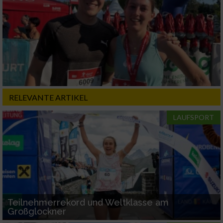
Notwendig
Performance
Funktional
Werbung
RELEVANTE ARTIKEL
LAUFSPORT
Teilnehmerrekord und Weltklasse am
Großglockner