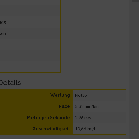
erg
erg
Details
Netto
Wertung
5:38 min/km
Pace
2,96 m/s
Meter pro Sekunde
10,66 km/h
Geschwindigkeit