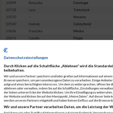
10499
Natascha
Denninger
10728
Lara
Tretschock
10570
--
Noname
10540
Hannah
Goldschmid
10636
Franziska
Mietke
10671
Carolin
Plöger
10498
Anika
Corbacioglu
10747
--
Noname
Datenschutzeinstellungen
10485
Christine
Betker
Durch Klicken auf die Schaltfläche „Ablehnen“ wird die Standardei
10754
Katrin
Woll
beibehalten.
10742
Antje
Wark
Wir und unsere Partner speichern und/oder greifen auf Informationen auf einem G
Browserspeichern, um personenbezogene Daten zu verarbeiten. Einige Anbiete
10606
Johanna
Kramer
aufgrund eines berechtigten Interesses. Um dem zu widersprechen, öffnen Sie die
10743
Janice
Wartchow
ablehnen oder verwalten, indem Sie auf die Schaltfläche „Einstellungen verwalten“
der linken unteren Ecke der Website klicken. Um Ihre Einwilligung zu widerrufen, 
10639
Franziska
Möller
der Website und klicken Sie auf den Menüpunkt „Meine Daten“. Auf dieser Seite 
werden unseren Partnern mitgeteilt und haben keinen Einfluss auf die Browserd
10707
Tamara
Schultevieting
Wir und unsere Partner verarbeiten Daten, um die Leistung der W
10749
Lina
Weinert
Speichern von oder Zugriff auf Informationen auf einem Endgerät. Verwendung r