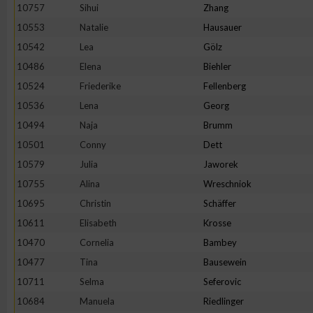
IAB-Besonderheiten:
10757
Sihui
Zhang
10553
Natalie
Hausauer
Verwendung genauer Standortdaten
10542
Lea
Gölz
10486
Elena
Biehler
Geräte anhand von aktiv angeforderten Informationen identifi
10524
Friederike
Fellenberg
10536
Lena
Georg
Nicht-IAB-Verarbeitungszwecke:
10494
Naja
Brumm
Notwendig
10501
Conny
Dett
10579
Julia
Jaworek
Performance
10755
Alina
Wreschniok
10695
Christin
Schäffer
Funktional
10611
Elisabeth
Krosse
10470
Cornelia
Bambey
10477
Tina
Bausewein
Werbung
10711
Selma
Seferovic
10684
Manuela
Riedlinger