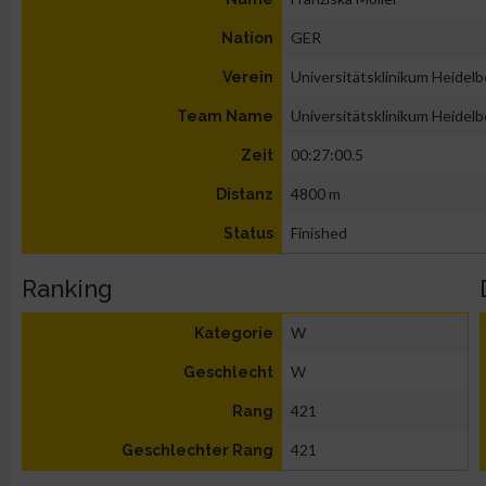
GER
Nation
Universitätsklinikum Heidelb
Verein
Universitätsklinikum Heidelb
Team Name
00:27:00.5
Zeit
4800 m
Distanz
Finished
Status
Ranking
W
Kategorie
W
Geschlecht
421
Rang
421
Geschlechter Rang