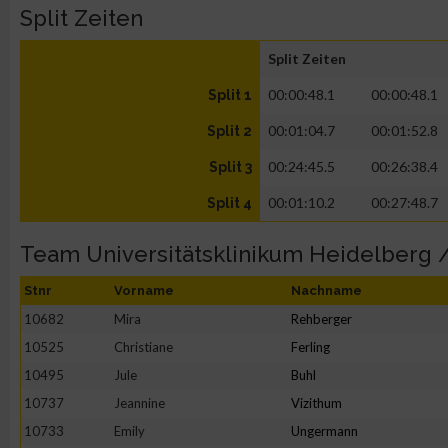
Split Zeiten
Split Zeiten
00:00:48.1
00:00:48.1
Split 1
00:01:04.7
00:01:52.8
Split 2
00:24:45.5
00:26:38.4
Split 3
00:01:10.2
00:27:48.7
Split 4
Team Universitätsklinikum Heidelberg 
Stnr
Vorname
Nachname
10682
Mira
Rehberger
10525
Christiane
Ferling
10495
Jule
Buhl
10737
Jeannine
Vizithum
10733
Emily
Ungermann