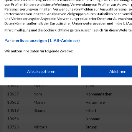
10585
Carolin
Kaduk
von Profilen für personalisierte Werbung. Verwendung von Profilen zur Auswahl p
Personalisierung von Inhalten. Verwendung von Profilen zur Auswahl personalis
10546
Annette
Groß
Performance von Inhalten. Analyse von Zielgruppen durch Statistiken oder Komb
und Verbesserung der Angebote. Verwendung reduzierter Daten zur Auswahl von
10552
Melina
Hassert
Daten können außerhalb der Europäischen Union weitergegeben und in die USA 
10571
Bettina
Holzwarth
Ihre Einwilligung und die cookie Richtlinie gelten ausschließlich für diese Website
10529
Vanessa
Frosch
Partnerliste anzeigen (1 IAB-Anbieter)
10664
Giulia
Parola
Wir nutzen Ihre Daten für folgende Zwecke:
10660
Annakatharina
Oswald
IAB-Verarbeitungszwecke:
10760
Sandra
Zirkel
10716
Rebecca
Skoczylis
Speichern von oder Zugriff auf Informationen auf einem Endge
Alle akzeptieren
Ablehnen
10630
Dana
Meissner
10547
Stefanie
Guhr
Verwendung reduzierter Daten zur Auswahl von Werbeanzeige
10657
Nora
Nonnenmacher
10562
Maren
Hintermeier
Erstellung von Profilen für personalisierte Werbung
10519
Bianca
Erhart
10656
--
Noname
Verwendung von Profilen zur Auswahl personalisierter Werbun
10725
Viktoria
Strunz