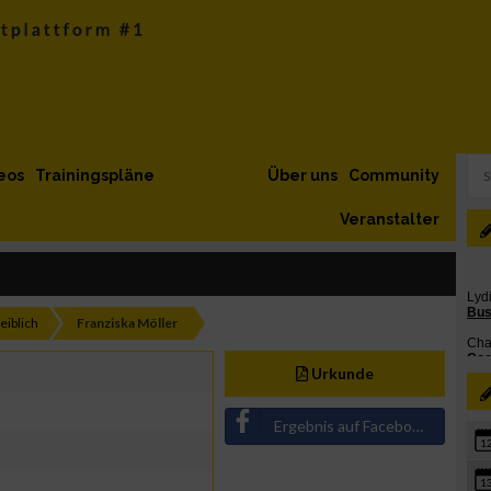
eos
Trainingspläne
Über uns
Community
Veranstalter
iblich
Franziska Möller
Urkunde
Ergebnis auf Facebook teilen
1
1