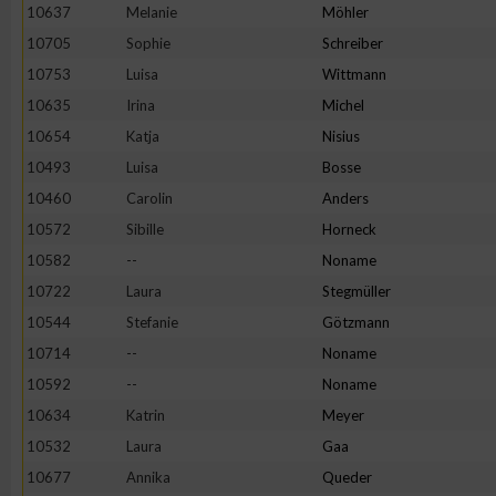
10637
Melanie
Möhler
Erstellung von Profilen zur Personalisierung von Inhalten
10705
Sophie
Schreiber
10753
Luisa
Wittmann
10635
Irina
Michel
Verwendung von Profilen zur Auswahl personalisierter Inhalte
10654
Katja
Nisius
10493
Luisa
Bosse
Messung der Werbeleistung
10460
Carolin
Anders
10572
Sibille
Horneck
Messung der Performance von Inhalten
10582
--
Noname
10722
Laura
Stegmüller
Analyse von Zielgruppen durch Statistiken oder Kombinatione
10544
Stefanie
Götzmann
verschiedenen Quellen
10714
--
Noname
10592
--
Noname
Entwicklung und Verbesserung der Angebote
10634
Katrin
Meyer
10532
Laura
Gaa
Verwendung reduzierter Daten zur Auswahl von Inhalten
10677
Annika
Queder