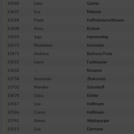
10548
Lena
Günter
10631
Eva
Meixner
10568
Paula
Hoffmeisterwittmann
10604
Anna
Krämer
10559
Inga
Hemmerling
10573
Madeleine
Hornstein
10471
Andresa
Barbosa Prata
10521
Laura
Fankhauser
10632
--
Noname
10758
Anastasia
Zhukovets
10703
Mareike
Schonhoff
10678
Clara
Köhler
10567
Lisa
Hoffmann
10566
Conny
Hoffmann
10741
Hanna
Waldsperger
10513
Lisa
Eiermann