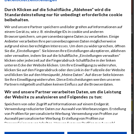
Durch Klicken auf die Schaltfläche „Ablehnen“ wird die
Standardeinstellung nur für unbedingt erforderliche cookie
beibehalten.
Wir und unsere Partner speichern und/oder greifen auf Informationen auf
einem Gerät zu, wie z. B. eindeutige IDs in cookie und anderen
Browserspeichern, um personenbezogene Daten zu verarbeiten. Einige
Anbieter verarbeiten Ihre personenbezogenen Daten möglicherweise
aufgrund eines berechtigten Interesses. Um dem zu widersprechen, öffnen
Sie die „Einstellungen“. Sie können Ihre Einstellungen akzeptieren, ablehnen
oder verwalten, indem Sie auf die Schaltfläche „Einstellungen verwalten“
klicken oder jederzeit auf die Fingerabdruck-Schaltfläche in der linken
unteren Ecke der Website klicken. Um Ihre Einwilligung zu widerrufen,
klicken Sie auf den Fingerabdruck oder den Link in der Fußzeile der Website
und klicken Sie auf den Menüpunkt „Meine Daten“. Auf dieser Seite können
Sie Ihre Einwilligung widerrufen. Diese Entscheidungen werden unseren
Partnern mitgeteilt und haben keinen Einfluss auf die Browserdaten.
Wir und unsere Partner verarbeiten Daten, um die Leistung
der Website zu analysieren und Folgendes zu tun:
Speichern von oder Zugriff auf Informationen auf einem Endgerät.
ALBUM B2RUN KÖLN / 05.09.2019
Verwendung reduzierter Daten zur Auswahl von Werbeanzeigen. Erstellung
von Profilen für personalisierte Werbung. Verwendung von Profilen zur
Auswahl personalisierter Werbung. Erstellung von Profilen zur
Personalisierung von Inhalten. Verwendung von Profilen zur Auswahl
personalisierter Inhalte. Messung der Werbeleistung. Messung der
Performance von Inhalten. Analyse von Zielgruppen durch Statistiken oder