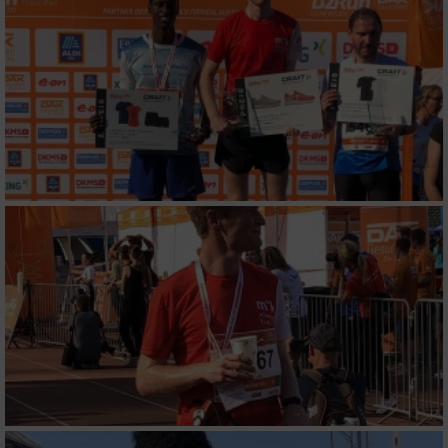
IAB-Besonderheiten:
Verwendung genauer Standortdaten
Geräte anhand von aktiv angeforderten
Informationen identifizieren
Nicht-IAB-Verarbeitungszwecke:
Notwendig
Performance
Funktional
Werbung