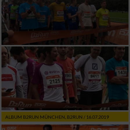
Erstellung von Profilen zur Personalisierung
von Inhalten
Verwendung von Profilen zur Auswahl
personalisierter Inhalte
Messung der Werbeleistung
Messung der Performance von Inhalten
Analyse von Zielgruppen durch Statistiken
oder Kombinationen von Daten aus
verschiedenen Quellen
Entwicklung und Verbesserung der Angebote
ALBUM B2RUN MÜNCHEN, B2RUN / 16.07.2019
Verwendung reduzierter Daten zur Auswahl
von Inhalten