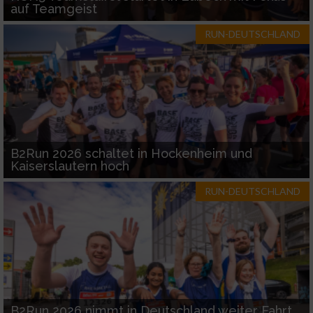
auf Teamgeist
RUN-DEUTSCHLAND
B2Run 2026 schaltet in Hockenheim und
Kaiserslautern hoch
RUN-DEUTSCHLAND
B2Run 2026 nimmt in Deutschland weiter Fahrt