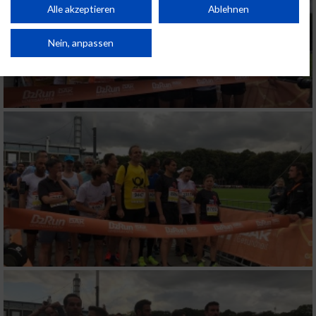
Kombinationen von Daten aus verschiedenen Quellen. Entwicklung und
Alle akzeptieren
Ablehnen
Verbesserung der Angebote. Verwendung reduzierter Daten zur Auswahl
von Inhalten.
Daten können außerhalb der Europäischen Union weitergegeben und in die
Nein, anpassen
USA gesendet werden.
Ihre Einwilligung und die cookie Richtlinie gelten ausschließlich für diese
Website/App.
Partnerliste anzeigen (1 IAB-Anbieter)
Wir nutzen Ihre Daten für folgende Zwecke:
IAB-Verarbeitungszwecke:
Speichern von oder Zugriff auf Informationen
auf einem Endgerät
Verwendung reduzierter Daten zur Auswahl
von Werbeanzeigen
Erstellung von Profilen für personalisierte
Werbung
Verwendung von Profilen zur Auswahl
personalisierter Werbung