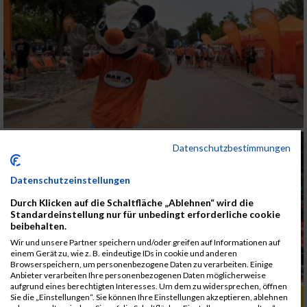
Datenschutzbestimmungen
Datenschutzeinstellungen
Durch Klicken auf die Schaltfläche „Ablehnen“ wird die
Standardeinstellung nur für unbedingt erforderliche cookie
beibehalten.
Wir und unsere Partner speichern und/oder greifen auf Informationen auf
einem Gerät zu, wie z. B. eindeutige IDs in cookie und anderen
Browserspeichern, um personenbezogene Daten zu verarbeiten. Einige
Anbieter verarbeiten Ihre personenbezogenen Daten möglicherweise
aufgrund eines berechtigten Interesses. Um dem zu widersprechen, öffnen
ALBUM B2RUN KÖLN / 05.09.2019
Sie die „Einstellungen“. Sie können Ihre Einstellungen akzeptieren, ablehnen