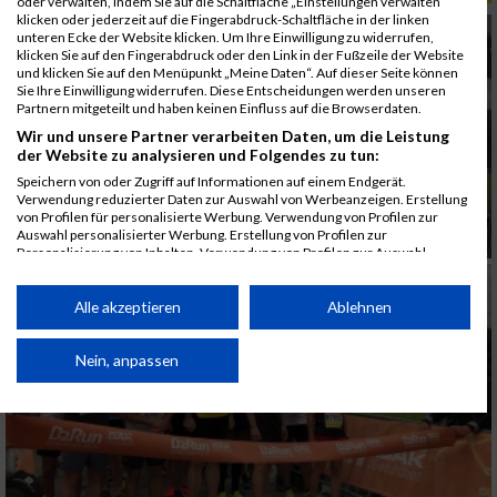
oder verwalten, indem Sie auf die Schaltfläche „Einstellungen verwalten“
klicken oder jederzeit auf die Fingerabdruck-Schaltfläche in der linken
unteren Ecke der Website klicken. Um Ihre Einwilligung zu widerrufen,
klicken Sie auf den Fingerabdruck oder den Link in der Fußzeile der Website
und klicken Sie auf den Menüpunkt „Meine Daten“. Auf dieser Seite können
Sie Ihre Einwilligung widerrufen. Diese Entscheidungen werden unseren
Partnern mitgeteilt und haben keinen Einfluss auf die Browserdaten.
Wir und unsere Partner verarbeiten Daten, um die Leistung
der Website zu analysieren und Folgendes zu tun:
Speichern von oder Zugriff auf Informationen auf einem Endgerät.
Verwendung reduzierter Daten zur Auswahl von Werbeanzeigen. Erstellung
von Profilen für personalisierte Werbung. Verwendung von Profilen zur
Auswahl personalisierter Werbung. Erstellung von Profilen zur
Personalisierung von Inhalten. Verwendung von Profilen zur Auswahl
personalisierter Inhalte. Messung der Werbeleistung. Messung der
Performance von Inhalten. Analyse von Zielgruppen durch Statistiken oder
Kombinationen von Daten aus verschiedenen Quellen. Entwicklung und
Alle akzeptieren
Ablehnen
Verbesserung der Angebote. Verwendung reduzierter Daten zur Auswahl
von Inhalten.
Daten können außerhalb der Europäischen Union weitergegeben und in die
Nein, anpassen
USA gesendet werden.
Ihre Einwilligung und die cookie Richtlinie gelten ausschließlich für diese
Website/App.
Partnerliste anzeigen (1 IAB-Anbieter)