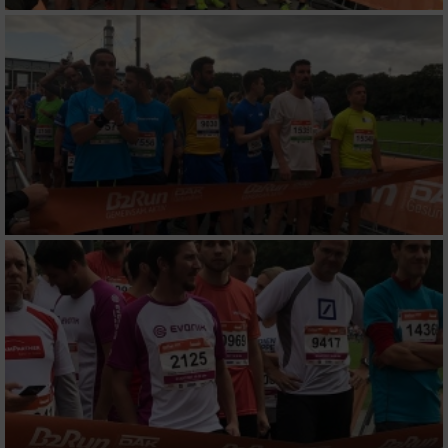
Wir nutzen Ihre Daten für folgende Zwecke:
IAB-Verarbeitungszwecke:
Speichern von oder Zugriff auf Informationen
auf einem Endgerät
Verwendung reduzierter Daten zur Auswahl
von Werbeanzeigen
Erstellung von Profilen für personalisierte
Werbung
Verwendung von Profilen zur Auswahl
personalisierter Werbung
Erstellung von Profilen zur Personalisierung
von Inhalten
Verwendung von Profilen zur Auswahl
personalisierter Inhalte
Messung der Werbeleistung