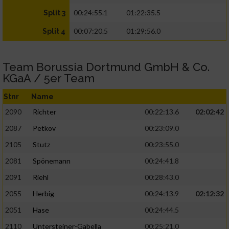
00:24:55.1
01:22:35.5
Split 3
00:07:20.5
01:29:56.0
Split 4
Team Borussia Dortmund GmbH & Co.
KGaA / 5er Team
Stnr
Name
2090
Richter
00:22:13.6
02:02:42
2087
Petkov
00:23:09.0
2105
Stutz
00:23:55.0
2081
Spönemann
00:24:41.8
2091
Riehl
00:28:43.0
2055
Herbig
00:24:13.9
02:12:32
2051
Hase
00:24:44.5
2110
Untersteiner-Gabella
00:25:21.0