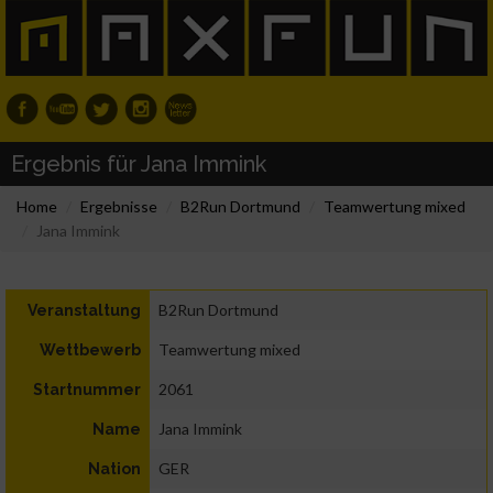
Ergebnis für Jana Immink
Home
Ergebnisse
B2Run Dortmund
Teamwertung mixed
Jana Immink
B2Run Dortmund
Veranstaltung
Teamwertung mixed
Wettbewerb
2061
Startnummer
Jana Immink
Name
GER
Nation