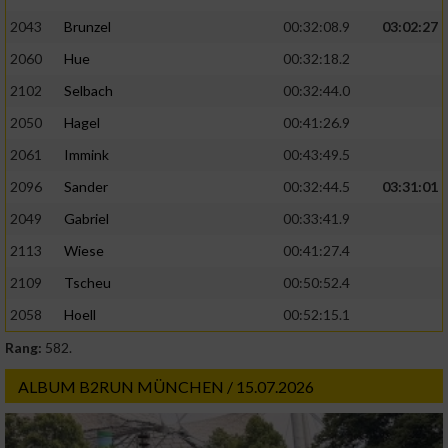
2043
Brunzel
00:32:08.9
03:02:27
2060
Hue
00:32:18.2
2102
Selbach
00:32:44.0
2050
Hagel
00:41:26.9
2061
Immink
00:43:49.5
2096
Sander
00:32:44.5
03:31:01
2049
Gabriel
00:33:41.9
2113
Wiese
00:41:27.4
2109
Tscheu
00:50:52.4
2058
Hoell
00:52:15.1
Rang:
582.
ALBUM B2RUN MÜNCHEN / 15.07.2026