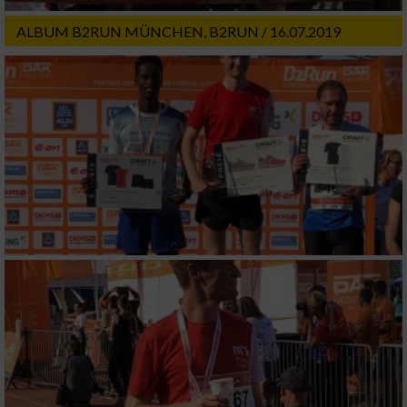
ALBUM B2RUN MÜNCHEN, B2RUN / 16.07.2019
Messung der Performance von Inhalten
Analyse von Zielgruppen durch Statistiken
oder Kombinationen von Daten aus
verschiedenen Quellen
Entwicklung und Verbesserung der Angebote
Verwendung reduzierter Daten zur Auswahl
von Inhalten
IAB-Besonderheiten:
Verwendung genauer Standortdaten
Geräte anhand von aktiv angeforderten
Informationen identifizieren
Nicht-IAB-Verarbeitungszwecke: