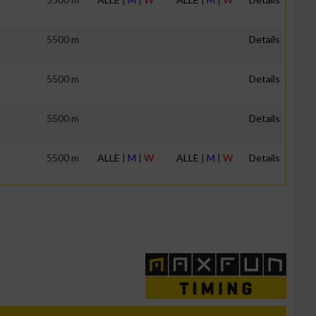
5500 m
Details
5500 m
Details
5500 m
Details
5500 m
ALLE
|
M
|
W
ALLE
|
M
|
W
Details