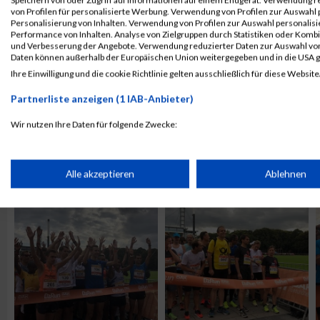
von Profilen für personalisierte Werbung. Verwendung von Profilen zur Auswahl p
Personalisierung von Inhalten. Verwendung von Profilen zur Auswahl personalis
Performance von Inhalten. Analyse von Zielgruppen durch Statistiken oder Komb
und Verbesserung der Angebote. Verwendung reduzierter Daten zur Auswahl von
Daten können außerhalb der Europäischen Union weitergegeben und in die USA 
Ihre Einwilligung und die cookie Richtlinie gelten ausschließlich für diese Website
Partnerliste anzeigen (1 IAB-Anbieter)
Wir nutzen Ihre Daten für folgende Zwecke:
IAB-Verarbeitungszwecke:
ALBUM B2RUN KÖLN / 05.09.2019
Speichern von oder Zugriff auf Informationen auf einem Endge
Alle akzeptieren
Ablehnen
Verwendung reduzierter Daten zur Auswahl von Werbeanzeige
Erstellung von Profilen für personalisierte Werbung
Verwendung von Profilen zur Auswahl personalisierter Werbun