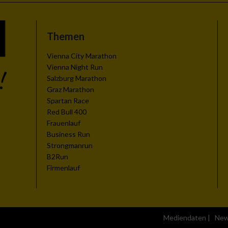
Themen
Vienna City Marathon
Vienna Night Run
Salzburg Marathon
Graz Marathon
Spartan Race
Red Bull 400
Frauenlauf
Business Run
Strongmanrun
B2Run
Firmenlauf
Mediendaten
|
New