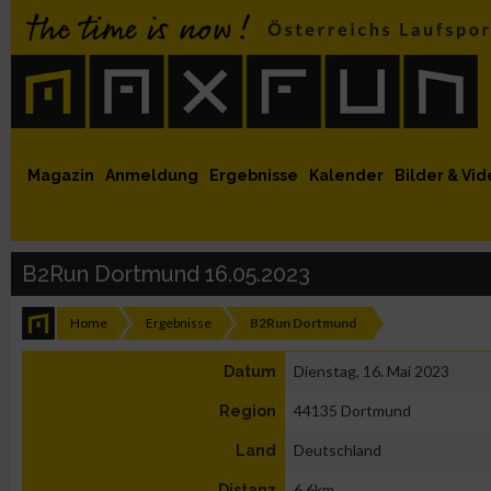
 auf Facebook
MaxFun auf Youtube
MaxFun auf Twitter
MaxFun auf Instagram
MaxFun Newsletter abonnieren
Magazin
Anmeldung
Ergebnisse
Kalender
Bilder & Vid
B2Run Dortmund 16.05.2023
Home
Ergebnisse
B2Run Dortmund
Dienstag, 16. Mai 2023
Datum
44135 Dortmund
Region
Deutschland
Land
6,6km
Distanz