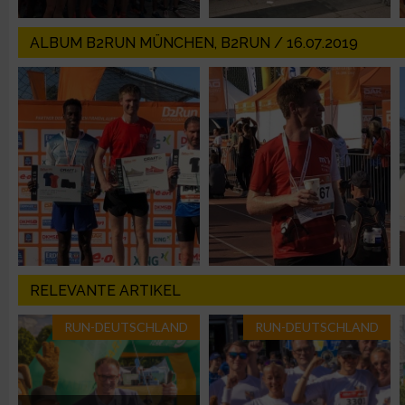
Erstellung von Profilen zur Personalisierung von Inhalten
ALBUM B2RUN MÜNCHEN, B2RUN / 16.07.2019
Verwendung von Profilen zur Auswahl personalisierter Inhalte
Messung der Werbeleistung
Messung der Performance von Inhalten
Analyse von Zielgruppen durch Statistiken oder Kombinatione
verschiedenen Quellen
RELEVANTE ARTIKEL
Entwicklung und Verbesserung der Angebote
RUN-DEUTSCHLAND
RUN-DEUTSCHLAND
Verwendung reduzierter Daten zur Auswahl von Inhalten