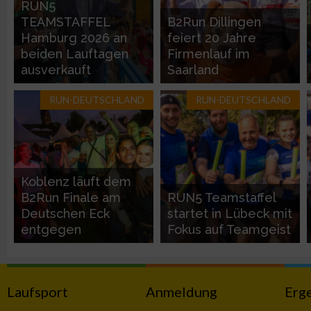
RUN5
IAB-Besonderheiten:
TEAMSTAFFEL
B2Run Dillingen
Verwendung genauer Standortdaten
Hamburg 2026 an
feiert 20 Jahre
beiden Lauftagen
Firmenlauf im
ausverkauft
Saarland
Geräte anhand von aktiv angeforderten Informationen identifi
RUN-DEUTSCHLAND
RUN-DEUTSCHLAND
Nicht-IAB-Verarbeitungszwecke:
Notwendig
Performance
Koblenz läuft dem
B2Run Finale am
RUN5 Teamstaffel
Deutschen Eck
startet in Lübeck mit
Funktional
entgegen
Fokus auf Teamgeist
Werbung
Laufsport
Anmeldung
Erg