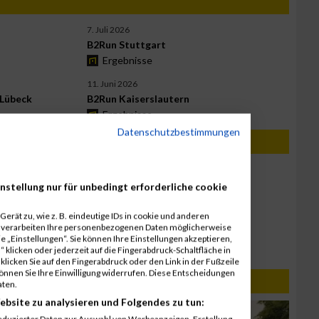
7. Juli 2026
B2Run Stuttgart
Ergebnisse
11. Juni 2026
Lübeck
B2Run Kaiserslautern
Ergebnisse
Datenschutzbestimmungen
3. September 2026
B2Run Frankfurt
nstellung nur für unbedingt erforderliche cookie
Jetzt anmelden!
erät zu, wie z. B. eindeutige IDs in cookie und anderen
19. August 2026
r verarbeiten Ihre personenbezogenen Daten möglicherweise
RUN5 TEAMSTAFFEL - Hamburg
 „Einstellungen“. Sie können Ihre Einstellungen akzeptieren,
 klicken oder jederzeit auf die Fingerabdruck-Schaltfläche in
Jetzt anmelden!
klicken Sie auf den Fingerabdruck oder den Link in der Fußzeile
können Sie Ihre Einwilligung widerrufen. Diese Entscheidungen
aten.
ebsite zu analysieren und Folgendes zu tun:
eduzierter Daten zur Auswahl von Werbeanzeigen. Erstellung