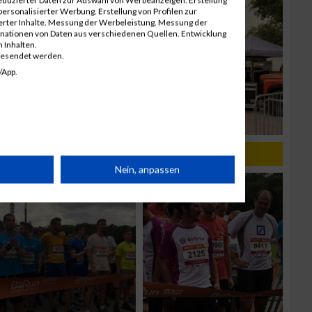
ersonalisierter Werbung. Erstellung von Profilen zur
ierter Inhalte. Messung der Werbeleistung. Messung der
inationen von Daten aus verschiedenen Quellen. Entwicklung
 Inhalten.
gesendet werden.
/App.
rät
Nein, anpassen
n
g