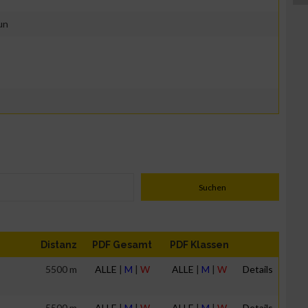
un
Distanz
PDF Gesamt
PDF Klassen
5500 m
ALLE
|
M
|
W
ALLE
|
M
|
W
Details
5500 m
ALLE
|
M
|
W
ALLE
|
M
|
W
Details