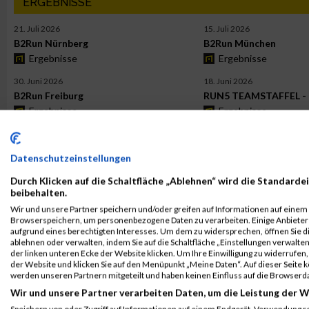
ERGEBNISSE
21. Juli 2026
15. Juli 2026
B2Run Nürnberg
B2Run München
Ergebnisse
Ergebnisse
30. Juni 2026
18. Juni 2026
B2Run Freiburg
RUN5 TEAMSTAFFEL - 
Ergebnisse
Ergebnisse
PASSENDE VERANSTALTUNGEN
Datenschutzeinstellungen
16. September 2026
9. September 2026
B2Run Berlin
B2Run Köln
Durch Klicken auf die Schaltfläche „Ablehnen“ wird die Standardei
beibehalten.
Jetzt anmelden!
Jetzt anmelden!
Wir und unsere Partner speichern und/oder greifen auf Informationen auf einem G
1. September 2026
25. August 2026
Browserspeichern, um personenbezogene Daten zu verarbeiten. Einige Anbiete
B2Run Gelsenkirchen
B2Run Hamburg
aufgrund eines berechtigten Interesses. Um dem zu widersprechen, öffnen Sie die
ablehnen oder verwalten, indem Sie auf die Schaltfläche „Einstellungen verwalten“
Jetzt anmelden!
Jetzt anmelden!
der linken unteren Ecke der Website klicken. Um Ihre Einwilligung zu widerrufen, 
der Website und klicken Sie auf den Menüpunkt „Meine Daten“. Auf dieser Seite 
ALBUM B2RUN MÜNCHEN / 15.07.2026
werden unseren Partnern mitgeteilt und haben keinen Einfluss auf die Browserd
Wir und unsere Partner verarbeiten Daten, um die Leistung der W
Speichern von oder Zugriff auf Informationen auf einem Endgerät. Verwendung r