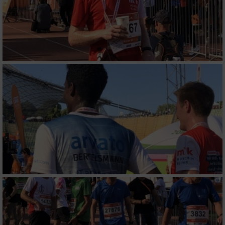
Werbung
Verwendung von Profilen zur Auswahl
personalisierter Werbung
Erstellung von Profilen zur Personalisierung
von Inhalten
Verwendung von Profilen zur Auswahl
personalisierter Inhalte
Messung der Werbeleistung
Messung der Performance von Inhalten
Analyse von Zielgruppen durch Statistiken
oder Kombinationen von Daten aus
verschiedenen Quellen
Entwicklung und Verbesserung der Angebote