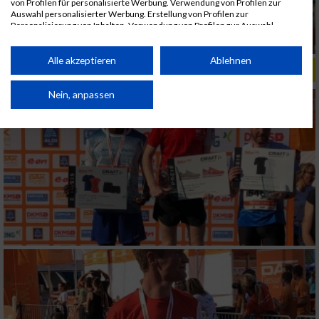
von Profilen für personalisierte Werbung. Verwendung von Profilen zur
Auswahl personalisierter Werbung. Erstellung von Profilen zur
Personalisierung von Inhalten. Verwendung von Profilen zur Auswahl
personalisierter Inhalte. Messung der Werbeleistung. Messung der
Performance von Inhalten. Analyse von Zielgruppen durch Statistiken oder
Kombinationen von Daten aus verschiedenen Quellen. Entwicklung und
Alle akzeptieren
Ablehnen
ALBUM B2RUN MÜNCHEN, B2RUN / 16.07.2019
Verbesserung der Angebote. Verwendung reduzierter Daten zur Auswahl
von Inhalten.
Daten können außerhalb der Europäischen Union weitergegeben und in die
Nein, anpassen
USA gesendet werden.
Ihre Einwilligung und die cookie Richtlinie gelten ausschließlich für diese
Website/App.
Partnerliste anzeigen (1 IAB-Anbieter)
Wir nutzen Ihre Daten für folgende Zwecke:
IAB-Verarbeitungszwecke:
Speichern von oder Zugriff auf Informationen
auf einem Endgerät
Verwendung reduzierter Daten zur Auswahl
von Werbeanzeigen
Erstellung von Profilen für personalisierte