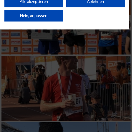
Kombinationen von Daten aus verschiedenen Quellen. Entwicklung und
Alle akzeptieren
Ablehnen
Verbesserung der Angebote. Verwendung reduzierter Daten zur Auswahl
von Inhalten.
Daten können außerhalb der Europäischen Union weitergegeben und in die
Nein, anpassen
USA gesendet werden.
Ihre Einwilligung und die cookie Richtlinie gelten ausschließlich für diese
Website/App.
Partnerliste anzeigen (1 IAB-Anbieter)
Wir nutzen Ihre Daten für folgende Zwecke:
IAB-Verarbeitungszwecke:
Speichern von oder Zugriff auf Informationen
auf einem Endgerät
Verwendung reduzierter Daten zur Auswahl
von Werbeanzeigen
Erstellung von Profilen für personalisierte
Werbung
Verwendung von Profilen zur Auswahl
personalisierter Werbung