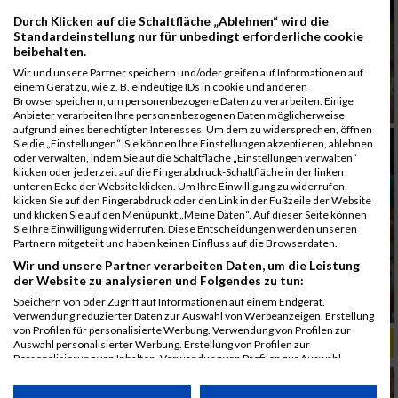
Durch Klicken auf die Schaltfläche „Ablehnen“ wird die
Standardeinstellung nur für unbedingt erforderliche cookie
beibehalten.
Wir und unsere Partner speichern und/oder greifen auf Informationen auf
einem Gerät zu, wie z. B. eindeutige IDs in cookie und anderen
Browserspeichern, um personenbezogene Daten zu verarbeiten. Einige
Anbieter verarbeiten Ihre personenbezogenen Daten möglicherweise
aufgrund eines berechtigten Interesses. Um dem zu widersprechen, öffnen
Sie die „Einstellungen“. Sie können Ihre Einstellungen akzeptieren, ablehnen
oder verwalten, indem Sie auf die Schaltfläche „Einstellungen verwalten“
klicken oder jederzeit auf die Fingerabdruck-Schaltfläche in der linken
unteren Ecke der Website klicken. Um Ihre Einwilligung zu widerrufen,
klicken Sie auf den Fingerabdruck oder den Link in der Fußzeile der Website
und klicken Sie auf den Menüpunkt „Meine Daten“. Auf dieser Seite können
Sie Ihre Einwilligung widerrufen. Diese Entscheidungen werden unseren
Partnern mitgeteilt und haben keinen Einfluss auf die Browserdaten.
Wir und unsere Partner verarbeiten Daten, um die Leistung
der Website zu analysieren und Folgendes zu tun:
Speichern von oder Zugriff auf Informationen auf einem Endgerät.
Verwendung reduzierter Daten zur Auswahl von Werbeanzeigen. Erstellung
von Profilen für personalisierte Werbung. Verwendung von Profilen zur
ALBUM B2RUN MÜNCHEN, B2RUN / 16.07.2019
Auswahl personalisierter Werbung. Erstellung von Profilen zur
Personalisierung von Inhalten. Verwendung von Profilen zur Auswahl
personalisierter Inhalte. Messung der Werbeleistung. Messung der
Performance von Inhalten. Analyse von Zielgruppen durch Statistiken oder