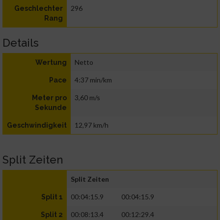
296
Geschlechter
Rang
Details
Netto
Wertung
4:37 min/km
Pace
3,60 m/s
Meter pro
Sekunde
12,97 km/h
Geschwindigkeit
Split Zeiten
Split Zeiten
00:04:15.9
00:04:15.9
Split 1
00:08:13.4
00:12:29.4
Split 2