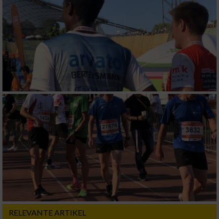
Erstellung von Profilen zur Personalisierung
von Inhalten
Verwendung von Profilen zur Auswahl
personalisierter Inhalte
Messung der Werbeleistung
Messung der Performance von Inhalten
Analyse von Zielgruppen durch Statistiken
oder Kombinationen von Daten aus
verschiedenen Quellen
Entwicklung und Verbesserung der Angebote
Verwendung reduzierter Daten zur Auswahl
von Inhalten
RELEVANTE ARTIKEL