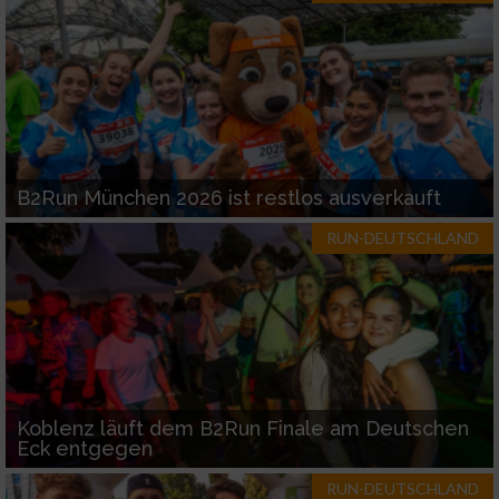
Werbung
B2Run München 2026 ist restlos ausverkauft
RUN-DEUTSCHLAND
Koblenz läuft dem B2Run Finale am Deutschen
Eck entgegen
RUN-DEUTSCHLAND