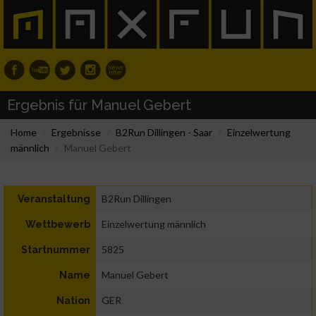
Ergebnis für Manuel Gebert
Home
Ergebnisse
B2Run Dillingen - Saar
Einzelwertung
männlich
Manuel Gebert
B2Run Dillingen
Veranstaltung
Einzelwertung männlich
Wettbewerb
5825
Startnummer
Manuel Gebert
Name
GER
Nation