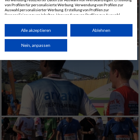
von Profilen für personalisierte Werbung. Verwendung von Profilen zur
Auswahl personalisierter Werbung. Erstellung von Profilen zur
Personalisierung von Inhalten. Verwendung von Profilen zur Auswahl
personalisierter Inhalte. Messung der Werbeleistung. Messung der
Performance von Inhalten. Analyse von Zielgruppen durch Statistiken oder
Kombinationen von Daten aus verschiedenen Quellen. Entwicklung und
Alle akzeptieren
Ablehnen
Verbesserung der Angebote. Verwendung reduzierter Daten zur Auswahl
von Inhalten.
Daten können außerhalb der Europäischen Union weitergegeben und in die
Nein, anpassen
USA gesendet werden.
Ihre Einwilligung und die cookie Richtlinie gelten ausschließlich für diese
Website/App.
Partnerliste anzeigen (1 IAB-Anbieter)
Wir nutzen Ihre Daten für folgende Zwecke:
IAB-Verarbeitungszwecke:
Speichern von oder Zugriff auf Informationen
auf einem Endgerät
Verwendung reduzierter Daten zur Auswahl
von Werbeanzeigen