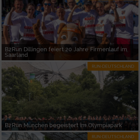
Verwendung reduzierter Daten zur Auswahl
von Inhalten
IAB-Besonderheiten:
Verwendung genauer Standortdaten
B2Run Dillingen feiert 20 Jahre Firmenlauf im
Saarland
Geräte anhand von aktiv angeforderten
RUN-DEUTSCHLAND
Informationen identifizieren
Nicht-IAB-Verarbeitungszwecke:
Notwendig
Performance
B2Run München begeistert im Olympiapark
Funktional
RUN-DEUTSCHLAND