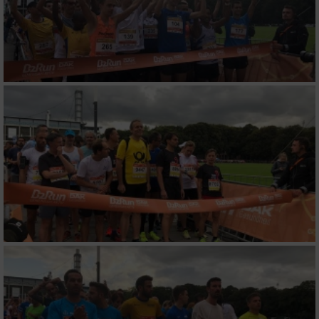
auf einem Endgerät
Verwendung reduzierter Daten zur Auswahl
von Werbeanzeigen
Erstellung von Profilen für personalisierte
Werbung
Verwendung von Profilen zur Auswahl
personalisierter Werbung
Erstellung von Profilen zur Personalisierung
von Inhalten
Verwendung von Profilen zur Auswahl
personalisierter Inhalte
Messung der Werbeleistung
Messung der Performance von Inhalten