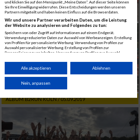
und klicken Sie auf den Menüpunkt „Meine Daten“. Auf dieser Seite können
Sie Ihre Einwilligung widerrufen. Diese Entscheidungen werden unseren
Partnern mitgeteilt und haben keinen Einfluss auf die Browserdaten.
Wir und unsere Partner verarbeiten Daten, um die Leistung
der Website zu analysieren und Folgendes zu tun:
Speichern von oder Zugriff auf Informationen auf einem Endgerät.
Verwendung reduzierter Daten zur Auswahl von Werbeanzeigen. Erstellung
von Profilen für personalisierte Werbung. Verwendung von Profilen zur
Auswahl personalisierter Werbung. Erstellung von Profilen zur
Personalisierung von Inhalten. Verwendung von Profilen zur Auswahl
personalisierter Inhalte. Messung der Werbeleistung. Messung der
Performance von Inhalten. Analyse von Zielgruppen durch Statistiken oder
Kombinationen von Daten aus verschiedenen Quellen. Entwicklung und
Alle akzeptieren
Ablehnen
Verbesserung der Angebote. Verwendung reduzierter Daten zur Auswahl
von Inhalten.
Daten können außerhalb der Europäischen Union weitergegeben und in die
Nein, anpassen
USA gesendet werden.
Ihre Einwilligung und die cookie Richtlinie gelten ausschließlich für diese
ALBUM B2RUN KÖLN / 05.09.2019
Website/App.
Partnerliste anzeigen (1 IAB-Anbieter)
Wir nutzen Ihre Daten für folgende Zwecke:
IAB-Verarbeitungszwecke:
Speichern von oder Zugriff auf Informationen