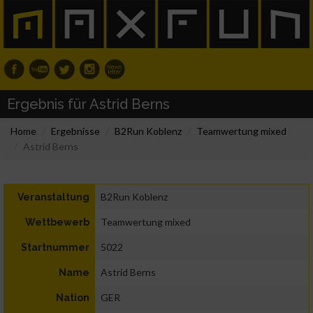
Ergebnis für Astrid Berns
Home
Ergebnisse
B2Run Koblenz
Teamwertung mixed
Astrid Berns
B2Run Koblenz
Veranstaltung
Teamwertung mixed
Wettbewerb
5022
Startnummer
Astrid Berns
Name
GER
Nation