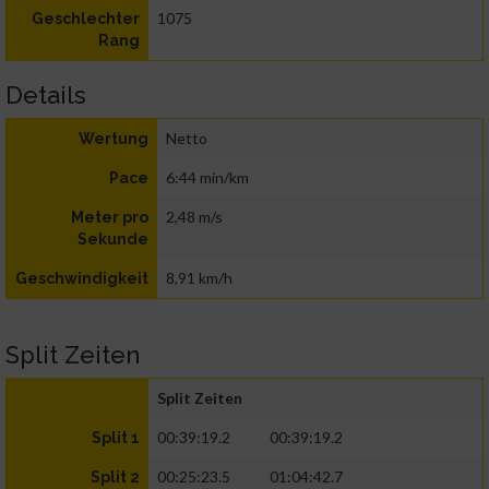
1075
Geschlechter
Rang
Details
Netto
Wertung
6:44 min/km
Pace
2,48 m/s
Meter pro
Sekunde
8,91 km/h
Geschwindigkeit
Split Zeiten
Split Zeiten
00:39:19.2
00:39:19.2
Split 1
00:25:23.5
01:04:42.7
Split 2