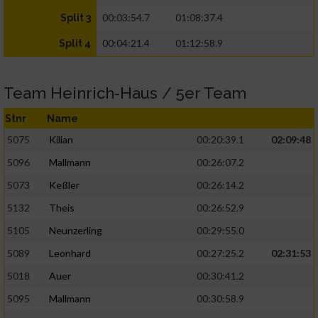
00:03:54.7
01:08:37.4
Split 3
00:04:21.4
01:12:58.9
Split 4
Team Heinrich-Haus / 5er Team
Stnr
Name
5075
Kilian
00:20:39.1
02:09:48
5096
Mallmann
00:26:07.2
5073
Keßler
00:26:14.2
5132
Theis
00:26:52.9
5105
Neunzerling
00:29:55.0
5089
Leonhard
00:27:25.2
02:31:53
5018
Auer
00:30:41.2
5095
Mallmann
00:30:58.9