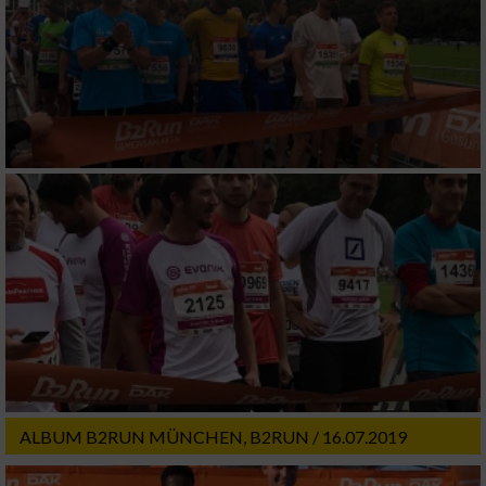
Erstellung von Profilen zur Personalisierung
von Inhalten
Verwendung von Profilen zur Auswahl
personalisierter Inhalte
Messung der Werbeleistung
Messung der Performance von Inhalten
Analyse von Zielgruppen durch Statistiken
oder Kombinationen von Daten aus
verschiedenen Quellen
Entwicklung und Verbesserung der Angebote
ALBUM B2RUN MÜNCHEN, B2RUN / 16.07.2019
Verwendung reduzierter Daten zur Auswahl
von Inhalten