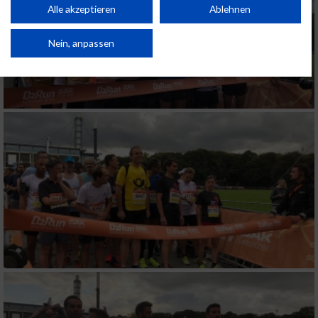
Kombinationen von Daten aus verschiedenen Quellen. Entwicklung und
Alle akzeptieren
Ablehnen
Verbesserung der Angebote. Verwendung reduzierter Daten zur Auswahl
von Inhalten.
Daten können außerhalb der Europäischen Union weitergegeben und in die
Nein, anpassen
USA gesendet werden.
Ihre Einwilligung und die cookie Richtlinie gelten ausschließlich für diese
Website/App.
Partnerliste anzeigen (1 IAB-Anbieter)
Wir nutzen Ihre Daten für folgende Zwecke:
IAB-Verarbeitungszwecke:
Speichern von oder Zugriff auf Informationen
auf einem Endgerät
Verwendung reduzierter Daten zur Auswahl
von Werbeanzeigen
Erstellung von Profilen für personalisierte
Werbung
Verwendung von Profilen zur Auswahl
personalisierter Werbung