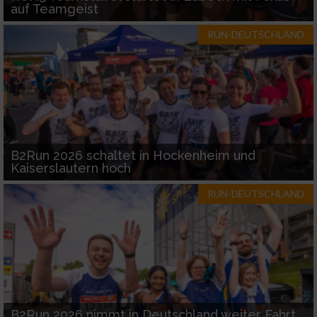
auf Teamgeist
RUN-DEUTSCHLAND
B2Run 2026 schaltet in Hockenheim und
Kaiserslautern hoch
RUN-DEUTSCHLAND
B2Run 2026 nimmt in Deutschland weiter Fahrt