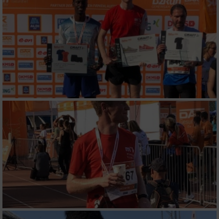
IAB-Besonderheiten:
Verwendung genauer Standortdaten
Geräte anhand von aktiv angeforderten
Informationen identifizieren
Nicht-IAB-Verarbeitungszwecke:
Notwendig
Performance
Funktional
Werbung