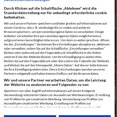
Durch Klicken auf die Schaltfläche „Ablehnen“ wird die
Standardeinstellung nur für unbedingt erforderliche cookie
beibehalten.
Wir und unsere Partner speichern und/oder greifen auf Informationen auf
einem Gerät zu, wie z. B. eindeutige IDs in cookie und anderen
Browserspeichern, um personenbezogene Daten zu verarbeiten. Einige
Anbieter verarbeiten Ihre personenbezogenen Daten möglicherweise
aufgrund eines berechtigten Interesses. Um dem zu widersprechen, öffnen
Sie die „Einstellungen“. Sie können Ihre Einstellungen akzeptieren, ablehnen
oder verwalten, indem Sie auf die Schaltfläche „Einstellungen verwalten“
klicken oder jederzeit auf die Fingerabdruck-Schaltfläche in der linken
unteren Ecke der Website klicken. Um Ihre Einwilligung zu widerrufen,
klicken Sie auf den Fingerabdruck oder den Link in der Fußzeile der Website
und klicken Sie auf den Menüpunkt „Meine Daten“. Auf dieser Seite können
Sie Ihre Einwilligung widerrufen. Diese Entscheidungen werden unseren
Partnern mitgeteilt und haben keinen Einfluss auf die Browserdaten.
Wir und unsere Partner verarbeiten Daten, um die Leistung
der Website zu analysieren und Folgendes zu tun:
Speichern von oder Zugriff auf Informationen auf einem Endgerät.
ALBUM B2RUN KÖLN / 05.09.2019
Verwendung reduzierter Daten zur Auswahl von Werbeanzeigen. Erstellung
von Profilen für personalisierte Werbung. Verwendung von Profilen zur
Auswahl personalisierter Werbung. Erstellung von Profilen zur
Personalisierung von Inhalten. Verwendung von Profilen zur Auswahl
personalisierter Inhalte. Messung der Werbeleistung. Messung der
Performance von Inhalten. Analyse von Zielgruppen durch Statistiken oder