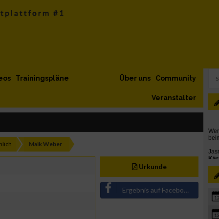
eos
Trainingspläne
Über uns
Community
Veranstalter
lich
Maik Weber
Urkunde
Ergebnis auf Facebook teilen
1
1