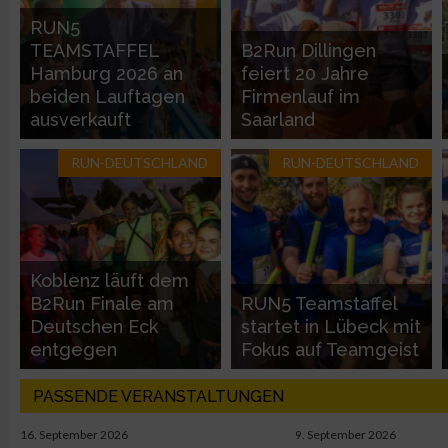
RUN5
Nicht-IAB-Verarbeitungszwecke:
TEAMSTAFFEL
B2Run Dillingen
Hamburg 2026 an
feiert 20 Jahre
Notwendig
beiden Lauftagen
Firmenlauf im
ausverkauft
Saarland
Performance
RUN-DEUTSCHLAND
RUN-DEUTSCHLAND
Funktional
Werbung
Koblenz läuft dem
B2Run Finale am
RUN5 Teamstaffel
Deutschen Eck
startet in Lübeck mit
entgegen
Fokus auf Teamgeist
PASSENDE VERANSTALTUNGEN
16. September 2026
9. September 2026