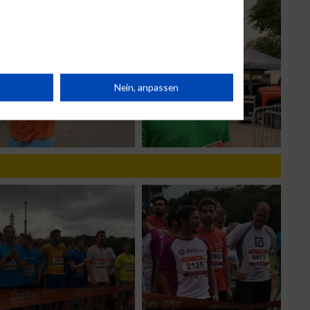
rät
Nein, anpassen
n
g