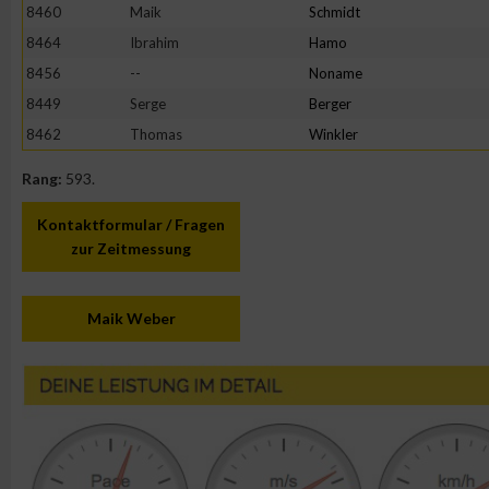
8460
Maik
Schmidt
8464
Ibrahim
Hamo
8456
--
Noname
8449
Serge
Berger
8462
Thomas
Winkler
Rang:
593.
Kontaktformular / Fragen
zur Zeitmessung
Maik Weber