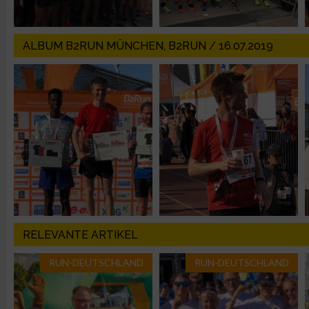
Messung der Werbeleistung
ALBUM B2RUN MÜNCHEN, B2RUN / 16.07.2019
Messung der Performance von Inhalten
Analyse von Zielgruppen durch Statistiken oder Kombinatione
verschiedenen Quellen
Entwicklung und Verbesserung der Angebote
Verwendung reduzierter Daten zur Auswahl von Inhalten
IAB-Besonderheiten:
RELEVANTE ARTIKEL
Verwendung genauer Standortdaten
RUN-DEUTSCHLAND
RUN-DEUTSCHLAND
Geräte anhand von aktiv angeforderten Informationen identifi