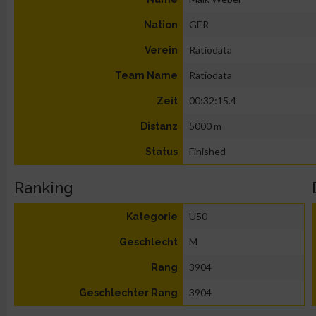
GER
Nation
Ratiodata
Verein
Ratiodata
Team Name
00:32:15.4
Zeit
5000 m
Distanz
Finished
Status
Ranking
Ü50
Kategorie
M
Geschlecht
3904
Rang
3904
Geschlechter Rang