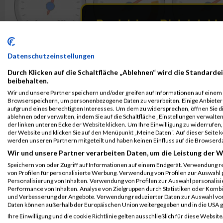
Datenschutzeinstellungen
Durch Klicken auf die Schaltfläche „Ablehnen“ wird die Standardei
beibehalten.
Wir und unsere Partner speichern und/oder greifen auf Informationen auf einem G
Browserspeichern, um personenbezogene Daten zu verarbeiten. Einige Anbiete
aufgrund eines berechtigten Interesses. Um dem zu widersprechen, öffnen Sie die
ablehnen oder verwalten, indem Sie auf die Schaltfläche „Einstellungen verwalten“
der linken unteren Ecke der Website klicken. Um Ihre Einwilligung zu widerrufen, 
der Website und klicken Sie auf den Menüpunkt „Meine Daten“. Auf dieser Seite 
werden unseren Partnern mitgeteilt und haben keinen Einfluss auf die Browserd
Wir und unsere Partner verarbeiten Daten, um die Leistung der W
Speichern von oder Zugriff auf Informationen auf einem Endgerät. Verwendung r
von Profilen für personalisierte Werbung. Verwendung von Profilen zur Auswahl p
Personalisierung von Inhalten. Verwendung von Profilen zur Auswahl personalis
Performance von Inhalten. Analyse von Zielgruppen durch Statistiken oder Komb
und Verbesserung der Angebote. Verwendung reduzierter Daten zur Auswahl von
Daten können außerhalb der Europäischen Union weitergegeben und in die USA 
ALBUM B2RUN MÜNCHEN / 15.07.2026
Ihre Einwilligung und die cookie Richtlinie gelten ausschließlich für diese Website