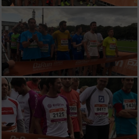
Verwendung von Profilen zur Auswahl
personalisierter Werbung
Erstellung von Profilen zur Personalisierung
von Inhalten
Verwendung von Profilen zur Auswahl
personalisierter Inhalte
Messung der Werbeleistung
Messung der Performance von Inhalten
Analyse von Zielgruppen durch Statistiken
oder Kombinationen von Daten aus
verschiedenen Quellen
Entwicklung und Verbesserung der Angebote