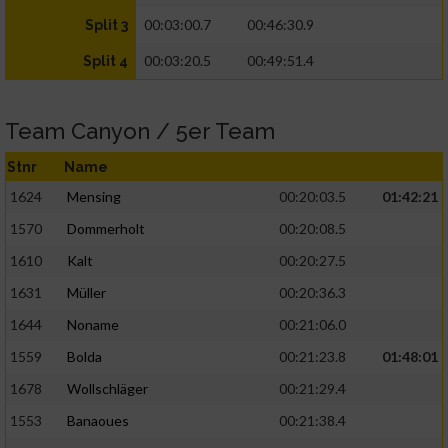
00:03:00.7
00:46:30.9
Split 3
00:03:20.5
00:49:51.4
Split 4
Team Canyon / 5er Team
Stnr
Name
1624
Mensing
00:20:03.5
01:42:21
1570
Dommerholt
00:20:08.5
1610
Kalt
00:20:27.5
1631
Müller
00:20:36.3
1644
Noname
00:21:06.0
1559
Bolda
00:21:23.8
01:48:01
1678
Wollschläger
00:21:29.4
1553
Banaoues
00:21:38.4