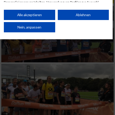
Personalisierung von Inhalten. Verwendung von Profilen zur Auswahl
personalisierter Inhalte. Messung der Werbeleistung. Messung der
Performance von Inhalten. Analyse von Zielgruppen durch Statistiken oder
Kombinationen von Daten aus verschiedenen Quellen. Entwicklung und
Alle akzeptieren
Ablehnen
Verbesserung der Angebote. Verwendung reduzierter Daten zur Auswahl
von Inhalten.
Daten können außerhalb der Europäischen Union weitergegeben und in die
Nein, anpassen
USA gesendet werden.
Ihre Einwilligung und die cookie Richtlinie gelten ausschließlich für diese
Website/App.
Partnerliste anzeigen (1 IAB-Anbieter)
Wir nutzen Ihre Daten für folgende Zwecke:
IAB-Verarbeitungszwecke:
Speichern von oder Zugriff auf Informationen
auf einem Endgerät
Verwendung reduzierter Daten zur Auswahl
von Werbeanzeigen
Erstellung von Profilen für personalisierte
Werbung