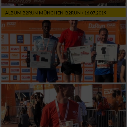
Verwendung reduzierter Daten zur Auswahl
von Inhalten
ALBUM B2RUN MÜNCHEN, B2RUN / 16.07.2019
IAB-Besonderheiten:
Verwendung genauer Standortdaten
Geräte anhand von aktiv angeforderten
Informationen identifizieren
Nicht-IAB-Verarbeitungszwecke:
Notwendig
Performance
Funktional
Werbung