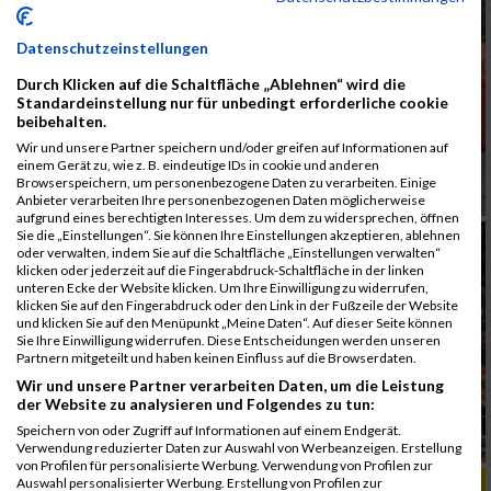
Datenschutzeinstellungen
Durch Klicken auf die Schaltfläche „Ablehnen“ wird die
Standardeinstellung nur für unbedingt erforderliche cookie
beibehalten.
Wir und unsere Partner speichern und/oder greifen auf Informationen auf
einem Gerät zu, wie z. B. eindeutige IDs in cookie und anderen
Browserspeichern, um personenbezogene Daten zu verarbeiten. Einige
Anbieter verarbeiten Ihre personenbezogenen Daten möglicherweise
aufgrund eines berechtigten Interesses. Um dem zu widersprechen, öffnen
Sie die „Einstellungen“. Sie können Ihre Einstellungen akzeptieren, ablehnen
oder verwalten, indem Sie auf die Schaltfläche „Einstellungen verwalten“
klicken oder jederzeit auf die Fingerabdruck-Schaltfläche in der linken
unteren Ecke der Website klicken. Um Ihre Einwilligung zu widerrufen,
klicken Sie auf den Fingerabdruck oder den Link in der Fußzeile der Website
und klicken Sie auf den Menüpunkt „Meine Daten“. Auf dieser Seite können
Sie Ihre Einwilligung widerrufen. Diese Entscheidungen werden unseren
Partnern mitgeteilt und haben keinen Einfluss auf die Browserdaten.
Wir und unsere Partner verarbeiten Daten, um die Leistung
der Website zu analysieren und Folgendes zu tun:
Speichern von oder Zugriff auf Informationen auf einem Endgerät.
Verwendung reduzierter Daten zur Auswahl von Werbeanzeigen. Erstellung
von Profilen für personalisierte Werbung. Verwendung von Profilen zur
Auswahl personalisierter Werbung. Erstellung von Profilen zur
ALBUM B2RUN KÖLN / 05.09.2019