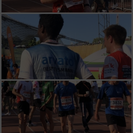
Messung der Performance von Inhalten
Analyse von Zielgruppen durch Statistiken
oder Kombinationen von Daten aus
verschiedenen Quellen
Entwicklung und Verbesserung der Angebote
Verwendung reduzierter Daten zur Auswahl
von Inhalten
IAB-Besonderheiten:
Verwendung genauer Standortdaten
Geräte anhand von aktiv angeforderten
Informationen identifizieren
Nicht-IAB-Verarbeitungszwecke: