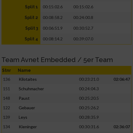
00:15:02.6
00:15:02.6
Split 1
00:08:58.2
00:24:00.8
Split 2
00:06:51.9
00:30:52.7
Split 3
00:08:14.2
00:39:07.0
Split 4
Team Avnet Embedded / 5er Team
Stnr
Name
136
Kilotaites
00:23:21.0
02:06:47
151
Schuhmacher
00:24:04.3
148
Paust
00:25:20.5
122
Gebauer
00:25:26.2
139
Leys
00:28:35.9
134
Kieninger
00:30:31.6
02:36:07