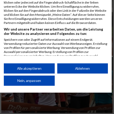
klicken oder jederzeit auf die Fingerabdruck-Schaltfläche in der linken
unteren Ecke der Website klicken. Um Ihre Einwilligung zu widerrufen,
klicken Sie auf den Fingerabdruck oder den Link in der Fußzeile der Website
und klicken Sie auf den Menüpunkt „Meine Daten“. Auf dieser Seite können
Sie Ihre Einwilligung widerrufen. Diese Entscheidungen werden unseren
Partnern mitgeteilt und haben keinen Einfluss auf die Browserdaten.
Wir und unsere Partner verarbeiten Daten, um die Leistung
der Website zu analysieren und Folgendes zu tun:
Speichern von oder Zugriff auf Informationen auf einem Endgerät.
Verwendung reduzierter Daten zur Auswahl von Werbeanzeigen. Erstellung
von Profilen für personalisierte Werbung. Verwendung von Profilen zur
Auswahl personalisierter Werbung. Erstellung von Profilen zur
Personalisierung von Inhalten. Verwendung von Profilen zur Auswahl
personalisierter Inhalte. Messung der Werbeleistung. Messung der
Performance von Inhalten. Analyse von Zielgruppen durch Statistiken oder
Kombinationen von Daten aus verschiedenen Quellen. Entwicklung und
Alle akzeptieren
Ablehnen
Verbesserung der Angebote. Verwendung reduzierter Daten zur Auswahl
von Inhalten.
Daten können außerhalb der Europäischen Union weitergegeben und in die
Nein, anpassen
USA gesendet werden.
Ihre Einwilligung und die cookie Richtlinie gelten ausschließlich für diese
Website/App.
Partnerliste anzeigen (1 IAB-Anbieter)
Wir nutzen Ihre Daten für folgende Zwecke: