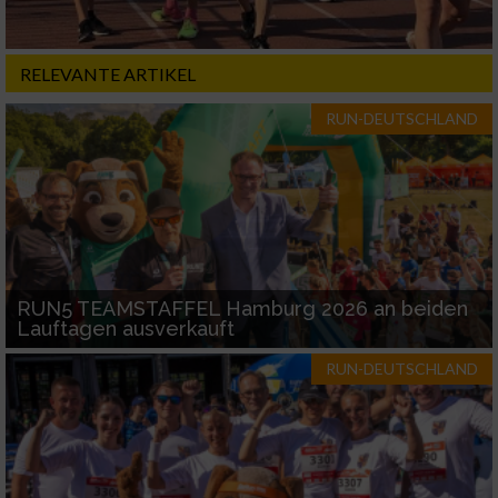
Notwendig
RELEVANTE ARTIKEL
Performance
RUN-DEUTSCHLAND
Funktional
Werbung
RUN5 TEAMSTAFFEL Hamburg 2026 an beiden
Lauftagen ausverkauft
RUN-DEUTSCHLAND