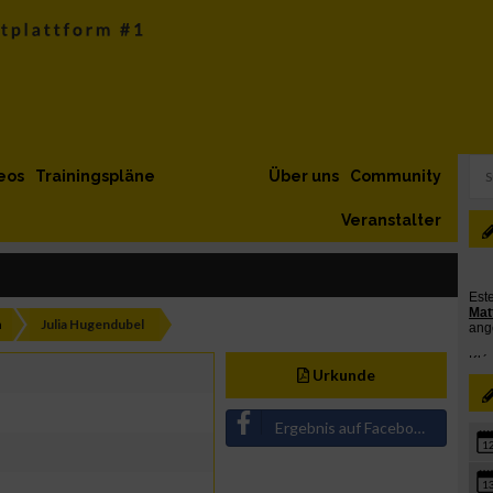
eos
Trainingspläne
Über uns
Community
Veranstalter
h
Julia Hugendubel
Urkunde
Ergebnis auf Facebook teilen
1
1