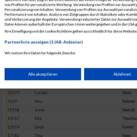
von Profilen für personalisierte Werbung. Verwendung von Profilen zur Auswahl p
4892
Maria
Hesse
Personalisierung von Inhalten. Verwendung von Profilen zur Auswahl personalis
Performance von Inhalten. Analyse von Zielgruppen durch Statistiken oder Komb
13982
Maria
Ivanova
und Verbesserung der Angebote. Verwendung reduzierter Daten zur Auswahl von
16781
Stefanie
Prehm
Daten können außerhalb der Europäischen Union weitergegeben und in die USA 
Ihre Einwilligung und die cookie Richtlinie gelten ausschließlich für diese Website
11527
Rebecca
Hirtha
19922
Anne
Graw
Partnerliste anzeigen (1 IAB-Anbieter)
20265
Kinga
Wijas
Wir nutzen Ihre Daten für folgende Zwecke:
18782
Stephanie
Oezsari
IAB-Verarbeitungszwecke:
4952
Barbara
Minten
Speichern von oder Zugriff auf Informationen auf einem Endge
Alle akzeptieren
Ablehnen
10325
Ano
Nym
1373
Natalie
Lenz
Verwendung reduzierter Daten zur Auswahl von Werbeanzeige
10575
Carolin
Hintz
3169
Inka
Hübner
19106
Ivana
Heerdt
Erstellung von Profilen für personalisierte Werbung
10767
Eike
Thierba
12614
Linda
Kamin
Verwendung von Profilen zur Auswahl personalisierter Werbun
17582
Tina
Hees