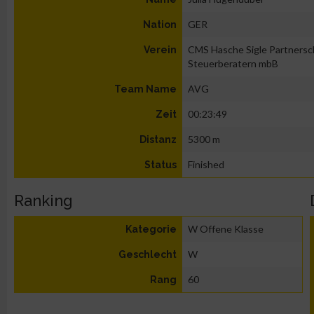
GER
Nation
CMS Hasche Sigle Partnersc
Verein
Steuerberatern mbB
AVG
Team Name
00:23:49
Zeit
5300 m
Distanz
Finished
Status
Ranking
W Offene Klasse
Kategorie
W
Geschlecht
60
Rang