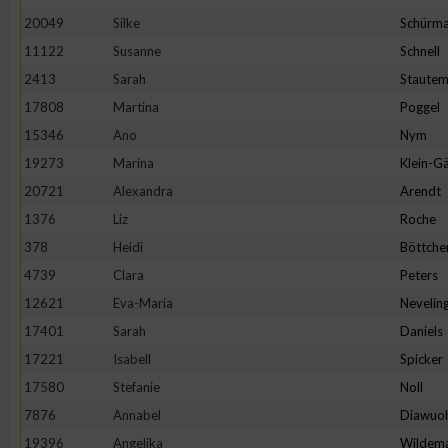
20049
Silke
Schürm
11122
Susanne
Schnell
2413
Sarah
Staute
17808
Martina
Poggel
15346
Ano
Nym
19273
Marina
Klein-Gä
20721
Alexandra
Arendt
1376
Liz
Roche
378
Heidi
Böttche
4739
Clara
Peters
12621
Eva-Maria
Nevelin
17401
Sarah
Daniels
17221
Isabell
Spicker
17580
Stefanie
Noll
7876
Annabel
Diawuo
19396
Angelika
Wildem