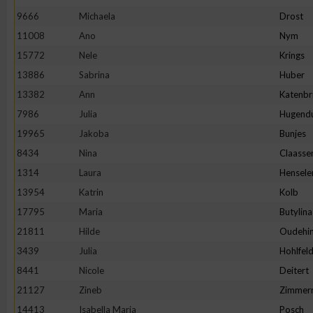
9666
Michaela
Drost
Erstellung von Profilen zur Personalisierung von Inhalten
11008
Ano
Nym
15772
Nele
Krings
Verwendung von Profilen zur Auswahl personalisierter Inhalte
13886
Sabrina
Huber
13382
Ann
Katenbr
Messung der Werbeleistung
7986
Julia
Hugend
19965
Jakoba
Bunjes
8434
Nina
Claasse
Messung der Performance von Inhalten
1314
Laura
Hensele
13954
Katrin
Kolb
Analyse von Zielgruppen durch Statistiken oder Kombinatione
verschiedenen Quellen
17795
Maria
Butylina
21811
Hilde
Oudehin
Entwicklung und Verbesserung der Angebote
3439
Julia
Hohlfel
8441
Nicole
Deitert
Verwendung reduzierter Daten zur Auswahl von Inhalten
21127
Zineb
Zimmer
14413
Isabella Maria
Posch