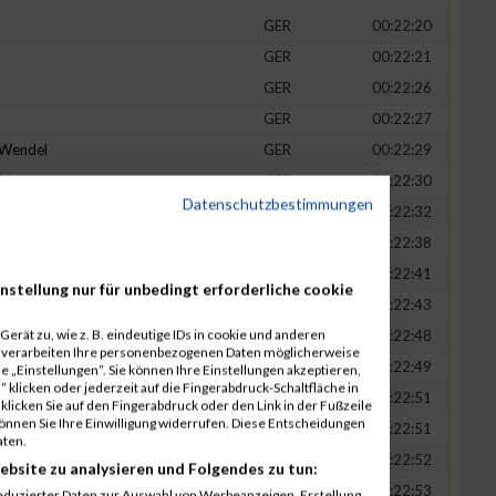
GER
00:22:20
GER
00:22:21
GER
00:22:26
GER
00:22:27
-Wendel
GER
00:22:29
fsky
GER
00:22:30
Datenschutzbestimmungen
GER
00:22:32
in
GER
00:22:38
t
GER
00:22:41
nstellung nur für unbedingt erforderliche cookie
n
GER
00:22:43
erät zu, wie z. B. eindeutige IDs in cookie und anderen
-Legner
GER
00:22:48
r verarbeiten Ihre personenbezogenen Daten möglicherweise
uck
GER
00:22:49
 „Einstellungen“. Sie können Ihre Einstellungen akzeptieren,
 klicken oder jederzeit auf die Fingerabdruck-Schaltfläche in
GER
00:22:51
klicken Sie auf den Fingerabdruck oder den Link in der Fußzeile
können Sie Ihre Einwilligung widerrufen. Diese Entscheidungen
GER
00:22:51
aten.
GER
00:22:52
ebsite zu analysieren und Folgendes zu tun:
tadt
GER
00:22:53
eduzierter Daten zur Auswahl von Werbeanzeigen. Erstellung