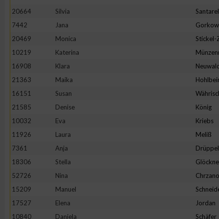
IAB-Besonderheiten:
20664
Silvia
Santarel
Verwendung genauer Standortdaten
7442
Jana
Gorkow
20469
Monica
Stickel
10219
Katerina
Münzen
Geräte anhand von aktiv angeforderten Informationen identifi
16908
Klara
Neuwal
Nicht-IAB-Verarbeitungszwecke:
21363
Maika
Hohlbei
16151
Susan
Währisc
Notwendig
21585
Denise
König
10032
Eva
Kriebs
Performance
11926
Laura
Meliß
7361
Anja
Drüppel
Funktional
18306
Stella
Glöckne
52726
Nina
Chrzano
Werbung
15209
Manuel
Schneid
17527
Elena
Jordan
10840
Daniela
Schäfer