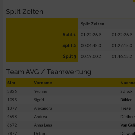
Split Zeiten
Split Zeiten
01:22:26.9
01:22:26.9
Split 1
00:04:48.0
01:27:15.0
Split 2
00:19:00.2
01:46:15.2
Split 3
Team AVG / Teamwertung
Stnr
Vorname
Nachn
3826
Yvonne
Scheck
1095
Sigrid
Bühler
1379
Alexandra
Tiegel
4698
Andrea
Diether
6672
Anna Lena
Van Gul
7877
Debora
Diawuo