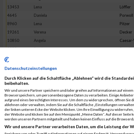
13453
Lena
Löffler
4645
Daniela
Porwoll
8960
Lena
Pitzer
19261
Verena
Decker
10850
Angela
Caesar
2383
Sarah
Staschö
9093
Hannah
Franck
10079
Verena
Reichste
Datenschutzeinstellungen
18862
Tineke
Terhors
Durch Klicken auf die Schaltfläche „Ablehnen“ wird die Standardei
18205
Sandra
Herman
beibehalten.
Wir und unsere Partner speichern und/oder greifen auf Informationen auf einem G
3475
Bianca
Buchert
Browserspeichern, um personenbezogene Daten zu verarbeiten. Einige Anbiete
16268
Lotte
Lehmbr
aufgrund eines berechtigten Interesses. Um dem zu widersprechen, öffnen Sie die
ablehnen oder verwalten, indem Sie auf die Schaltfläche „Einstellungen verwalten“
5049
Sabine
Eim
der linken unteren Ecke der Website klicken. Um Ihre Einwilligung zu widerrufen, 
der Website und klicken Sie auf den Menüpunkt „Meine Daten“. Auf dieser Seite 
7653
Franziska
Flügge
werden unseren Partnern mitgeteilt und haben keinen Einfluss auf die Browserd
1380
Jeanne Li
Voß
Wir und unsere Partner verarbeiten Daten, um die Leistung der W
6002
Julia
Halbers
Speichern von oder Zugriff auf Informationen auf einem Endgerät. Verwendung r