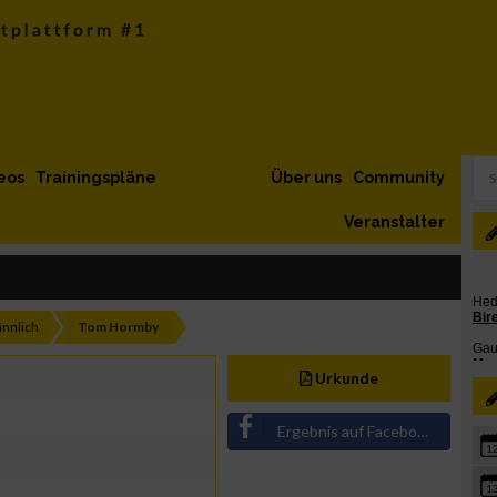
eos
Trainingspläne
Über uns
Community
Veranstalter
nnlich
Tom Hormby
Urkunde
Ergebnis auf Facebook teilen
1
1