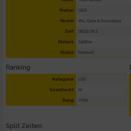
GER
Nation
W.L. Gore & Associates
Verein
00:32:39.1
Zeit
5600 m
Distanz
Finished
Status
Ranking
Ü35
Kategorie
M
Geschlecht
7730
Rang
Split Zeiten