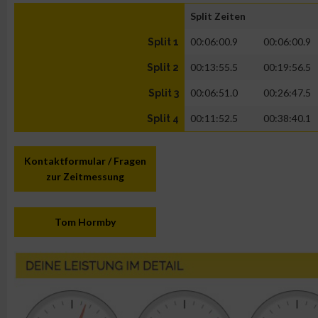
Split Zeiten
00:06:00.9
00:06:00.9
Split 1
00:13:55.5
00:19:56.5
Split 2
00:06:51.0
00:26:47.5
Split 3
00:11:52.5
00:38:40.1
Split 4
Kontaktformular / Fragen
zur Zeitmessung
Tom Hormby