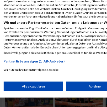
aufgrund eines berechtigten Interesses. Um dem zu widersprechen, öffnen Sie die
ablehnen oder verwalten, indem Sie auf die Schaltfläche „Einstellungen verwalten“
der linken unteren Ecke der Website klicken. Um Ihre Einwilligung zu widerrufen, 
der Website und klicken Sie auf den Menüpunkt „Meine Daten“. Auf dieser Seite 
werden unseren Partnern mitgeteilt und haben keinen Einfluss auf die Browserd
Wir und unsere Partner verarbeiten Daten, um die Leistung der W
Speichern von oder Zugriff auf Informationen auf einem Endgerät. Verwendung r
von Profilen für personalisierte Werbung. Verwendung von Profilen zur Auswahl p
Personalisierung von Inhalten. Verwendung von Profilen zur Auswahl personalis
Performance von Inhalten. Analyse von Zielgruppen durch Statistiken oder Komb
und Verbesserung der Angebote. Verwendung reduzierter Daten zur Auswahl von
Daten können außerhalb der Europäischen Union weitergegeben und in die USA 
Ihre Einwilligung und die cookie Richtlinie gelten ausschließlich für diese Website
Partnerliste anzeigen (1 IAB-Anbieter)
ALBUM B2RUN KÖLN / 05.09.2019
Wir nutzen Ihre Daten für folgende Zwecke:
IAB-Verarbeitungszwecke:
Speichern von oder Zugriff auf Informationen auf einem Endge
Alle akzeptieren
Ablehnen
Verwendung reduzierter Daten zur Auswahl von Werbeanzeige