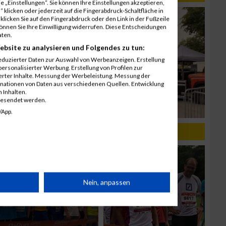
 „Einstellungen“. Sie können Ihre Einstellungen akzeptieren,
 klicken oder jederzeit auf die Fingerabdruck-Schaltfläche in
klicken Sie auf den Fingerabdruck oder den Link in der Fußzeile
können Sie Ihre Einwilligung widerrufen. Diese Entscheidungen
aten.
ebsite zu analysieren und Folgendes zu tun:
eduzierter Daten zur Auswahl von Werbeanzeigen. Erstellung
ersonalisierter Werbung. Erstellung von Profilen zur
ierter Inhalte. Messung der Werbeleistung. Messung der
inationen von Daten aus verschiedenen Quellen. Entwicklung
 Inhalten.
gesendet werden.
/App.
rät
Nein, anpassen
n