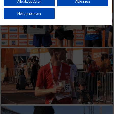
Kombinationen von Daten aus verschiedenen Quellen. Entwicklung und
Alle akzeptieren
Ablehnen
Verbesserung der Angebote. Verwendung reduzierter Daten zur Auswahl
von Inhalten.
Daten können außerhalb der Europäischen Union weitergegeben und in die
Nein, anpassen
USA gesendet werden.
Ihre Einwilligung und die cookie Richtlinie gelten ausschließlich für diese
Website/App.
Partnerliste anzeigen (1 IAB-Anbieter)
Wir nutzen Ihre Daten für folgende Zwecke:
IAB-Verarbeitungszwecke:
Speichern von oder Zugriff auf Informationen
auf einem Endgerät
Verwendung reduzierter Daten zur Auswahl
von Werbeanzeigen
Erstellung von Profilen für personalisierte
Werbung
Verwendung von Profilen zur Auswahl
personalisierter Werbung