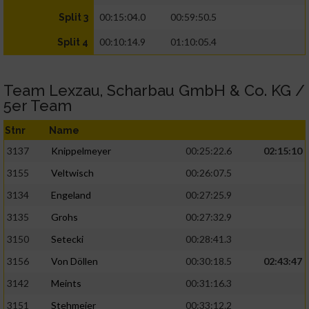
00:15:04.0
00:59:50.5
Split 3
00:10:14.9
01:10:05.4
Split 4
Team Lexzau, Scharbau GmbH & Co. KG /
5er Team
Stnr
Name
3137
Knippelmeyer
00:25:22.6
02:15:10
3155
Veltwisch
00:26:07.5
3134
Engeland
00:27:25.9
3135
Grohs
00:27:32.9
3150
Setecki
00:28:41.3
3156
Von Döllen
00:30:18.5
02:43:47
3142
Meints
00:31:16.3
3151
Stehmeier
00:33:12.2