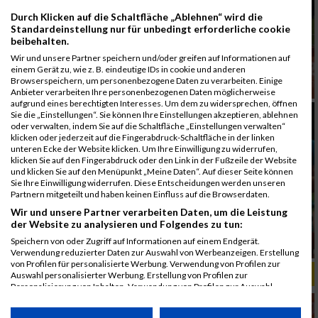
Durch Klicken auf die Schaltfläche „Ablehnen“ wird die
Standardeinstellung nur für unbedingt erforderliche cookie
beibehalten.
Wir und unsere Partner speichern und/oder greifen auf Informationen auf
einem Gerät zu, wie z. B. eindeutige IDs in cookie und anderen
Browserspeichern, um personenbezogene Daten zu verarbeiten. Einige
Anbieter verarbeiten Ihre personenbezogenen Daten möglicherweise
aufgrund eines berechtigten Interesses. Um dem zu widersprechen, öffnen
Sie die „Einstellungen“. Sie können Ihre Einstellungen akzeptieren, ablehnen
oder verwalten, indem Sie auf die Schaltfläche „Einstellungen verwalten“
klicken oder jederzeit auf die Fingerabdruck-Schaltfläche in der linken
unteren Ecke der Website klicken. Um Ihre Einwilligung zu widerrufen,
klicken Sie auf den Fingerabdruck oder den Link in der Fußzeile der Website
und klicken Sie auf den Menüpunkt „Meine Daten“. Auf dieser Seite können
Sie Ihre Einwilligung widerrufen. Diese Entscheidungen werden unseren
Partnern mitgeteilt und haben keinen Einfluss auf die Browserdaten.
Wir und unsere Partner verarbeiten Daten, um die Leistung
der Website zu analysieren und Folgendes zu tun:
Speichern von oder Zugriff auf Informationen auf einem Endgerät.
Verwendung reduzierter Daten zur Auswahl von Werbeanzeigen. Erstellung
von Profilen für personalisierte Werbung. Verwendung von Profilen zur
ALBUM B2RUN MÜNCHEN, B2RUN / 16.07.2019
Auswahl personalisierter Werbung. Erstellung von Profilen zur
Personalisierung von Inhalten. Verwendung von Profilen zur Auswahl
personalisierter Inhalte. Messung der Werbeleistung. Messung der
Performance von Inhalten. Analyse von Zielgruppen durch Statistiken oder