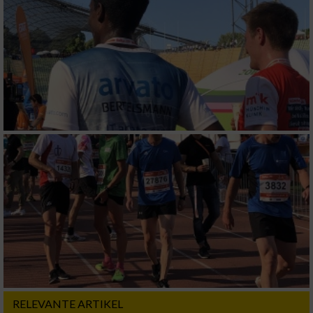
Erstellung von Profilen zur Personalisierung
von Inhalten
Verwendung von Profilen zur Auswahl
personalisierter Inhalte
Messung der Werbeleistung
Messung der Performance von Inhalten
Analyse von Zielgruppen durch Statistiken
oder Kombinationen von Daten aus
verschiedenen Quellen
Entwicklung und Verbesserung der Angebote
Verwendung reduzierter Daten zur Auswahl
von Inhalten
RELEVANTE ARTIKEL