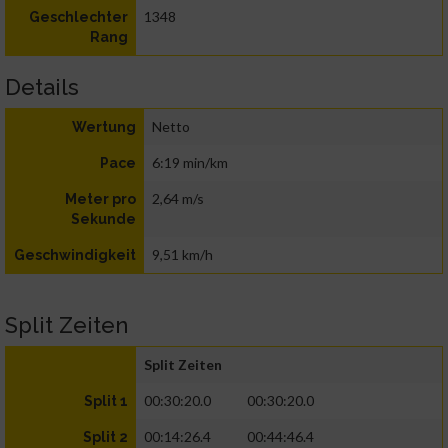
1348
Geschlechter
Rang
Details
Netto
Wertung
6:19 min/km
Pace
2,64 m/s
Meter pro
Sekunde
9,51 km/h
Geschwindigkeit
Split Zeiten
Split Zeiten
00:30:20.0
00:30:20.0
Split 1
00:14:26.4
00:44:46.4
Split 2