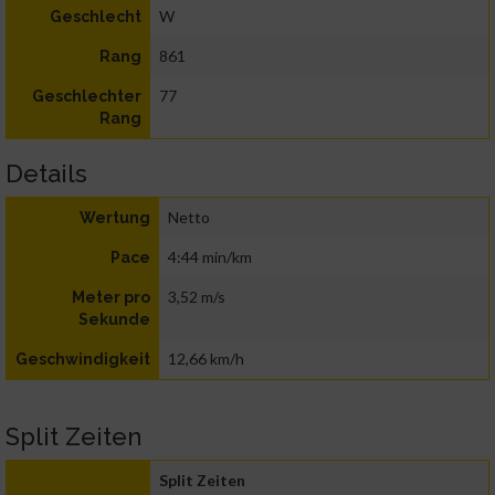
W
Geschlecht
861
Rang
77
Geschlechter
Rang
Details
Netto
Wertung
4:44 min/km
Pace
3,52 m/s
Meter pro
Sekunde
12,66 km/h
Geschwindigkeit
Split Zeiten
Split Zeiten