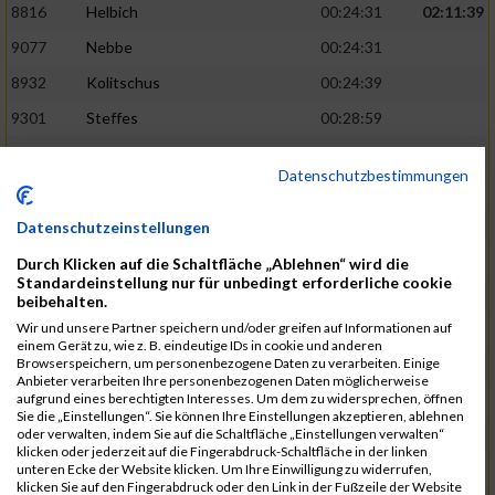
8816
Helbich
00:24:31
02:11:39
9077
Nebbe
00:24:31
8932
Kolitschus
00:24:39
9301
Steffes
00:28:59
8609
Brachtendorf
00:28:59
Datenschutzbestimmungen
8890
Kasprzik
00:24:42
02:12:18
9440
Zscheischler
00:24:43
Datenschutzeinstellungen
51017
Oberlander
00:24:49
Durch Klicken auf die Schaltfläche „Ablehnen“ wird die
Standardeinstellung nur für unbedingt erforderliche cookie
8683
Ehrlich
00:29:01
beibehalten.
Wir und unsere Partner speichern und/oder greifen auf Informationen auf
9366
Wagner
00:29:03
einem Gerät zu, wie z. B. eindeutige IDs in cookie und anderen
Browserspeichern, um personenbezogene Daten zu verarbeiten. Einige
8908
Klamp
00:24:49
02:12:47
Anbieter verarbeiten Ihre personenbezogenen Daten möglicherweise
aufgrund eines berechtigten Interesses. Um dem zu widersprechen, öffnen
9388
Weißenberger
00:24:50
Sie die „Einstellungen“. Sie können Ihre Einstellungen akzeptieren, ablehnen
oder verwalten, indem Sie auf die Schaltfläche „Einstellungen verwalten“
9167
Name
00:24:52
klicken oder jederzeit auf die Fingerabdruck-Schaltfläche in der linken
unteren Ecke der Website klicken. Um Ihre Einwilligung zu widerrufen,
9168
Riedel
00:29:03
klicken Sie auf den Fingerabdruck oder den Link in der Fußzeile der Website