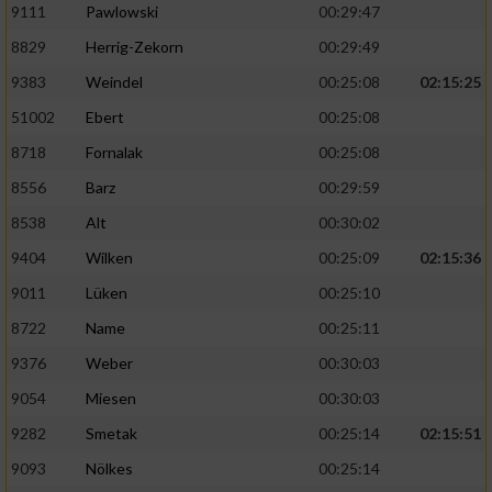
Speichern von oder Zugriff auf Informationen
9111
Pawlowski
00:29:47
auf einem Endgerät
8829
Herrig-Zekorn
00:29:49
Verwendung reduzierter Daten zur Auswahl
9383
Weindel
00:25:08
02:15:25
von Werbeanzeigen
51002
Ebert
00:25:08
Erstellung von Profilen für personalisierte
8718
Fornalak
00:25:08
Werbung
8556
Barz
00:29:59
Verwendung von Profilen zur Auswahl
8538
Alt
00:30:02
personalisierter Werbung
9404
Wilken
00:25:09
02:15:36
Erstellung von Profilen zur Personalisierung
von Inhalten
9011
Lüken
00:25:10
8722
Name
00:25:11
Verwendung von Profilen zur Auswahl
personalisierter Inhalte
9376
Weber
00:30:03
9054
Miesen
00:30:03
Messung der Werbeleistung
9282
Smetak
00:25:14
02:15:51
9093
Nölkes
00:25:14
Messung der Performance von Inhalten