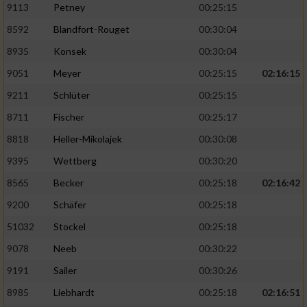
9113
Petney
00:25:15
8592
Blandfort-Rouget
00:30:04
Analyse von Zielgruppen durch Statistiken
oder Kombinationen von Daten aus
8935
Konsek
00:30:04
verschiedenen Quellen
9051
Meyer
00:25:15
02:16:15
Entwicklung und Verbesserung der Angebote
9211
Schlüter
00:25:15
8711
Fischer
00:25:17
Verwendung reduzierter Daten zur Auswahl
von Inhalten
8818
Heller-Mikolajek
00:30:08
IAB-Besonderheiten:
9395
Wettberg
00:30:20
Verwendung genauer Standortdaten
8565
Becker
00:25:18
02:16:42
9200
Schäfer
00:25:18
Geräte anhand von aktiv angeforderten
51032
Stockel
00:25:18
Informationen identifizieren
9078
Neeb
00:30:22
Nicht-IAB-Verarbeitungszwecke:
9191
Sailer
00:30:26
Notwendig
8985
Liebhardt
00:25:18
02:16:51