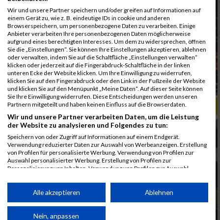
Wir und unsere Partner speichern und/oder greifen auf Informationen auf
einem Gerät zu, wie z. B. eindeutige IDs in cookie und anderen
Browserspeichern, um personenbezogene Daten zu verarbeiten. Einige
Anbieter verarbeiten Ihre personenbezogenen Daten möglicherweise
aufgrund eines berechtigten Interesses. Um dem zu widersprechen, öffnen
Sie die „Einstellungen“. Sie können Ihre Einstellungen akzeptieren, ablehnen
oder verwalten, indem Sie auf die Schaltfläche „Einstellungen verwalten“
klicken oder jederzeit auf die Fingerabdruck-Schaltfläche in der linken
unteren Ecke der Website klicken. Um Ihre Einwilligung zu widerrufen,
klicken Sie auf den Fingerabdruck oder den Link in der Fußzeile der Website
und klicken Sie auf den Menüpunkt „Meine Daten“. Auf dieser Seite können
Sie Ihre Einwilligung widerrufen. Diese Entscheidungen werden unseren
Partnern mitgeteilt und haben keinen Einfluss auf die Browserdaten.
ALBUM B2RUN KÖLN / 05.09.2019
Wir und unsere Partner verarbeiten Daten, um die Leistung
der Website zu analysieren und Folgendes zu tun:
Speichern von oder Zugriff auf Informationen auf einem Endgerät.
Verwendung reduzierter Daten zur Auswahl von Werbeanzeigen. Erstellung
von Profilen für personalisierte Werbung. Verwendung von Profilen zur
Auswahl personalisierter Werbung. Erstellung von Profilen zur
Personalisierung von Inhalten. Verwendung von Profilen zur Auswahl
personalisierter Inhalte. Messung der Werbeleistung. Messung der
Performance von Inhalten. Analyse von Zielgruppen durch Statistiken oder
Kombinationen von Daten aus verschiedenen Quellen. Entwicklung und
Alle akzeptieren
Ablehnen
Verbesserung der Angebote. Verwendung reduzierter Daten zur Auswahl
von Inhalten.
Daten können außerhalb der Europäischen Union weitergegeben und in die
Nein, anpassen