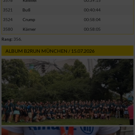
3578
Kimmel
00:39:15
3521
Buß
00:40:44
3524
Crump
00:58:04
3580
Körner
00:58:05
Rang:
356.
ALBUM B2RUN MÜNCHEN / 15.07.2026