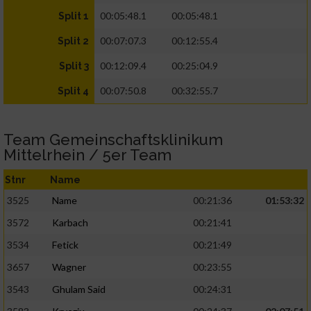
00:05:48.1
00:05:48.1
Split 1
00:07:07.3
00:12:55.4
Split 2
00:12:09.4
00:25:04.9
Split 3
00:07:50.8
00:32:55.7
Split 4
Team Gemeinschaftsklinikum
Mittelrhein / 5er Team
Stnr
Name
3525
Name
00:21:36
01:53:32
3572
Karbach
00:21:41
3534
Fetick
00:21:49
3657
Wagner
00:23:55
3543
Ghulam Said
00:24:31