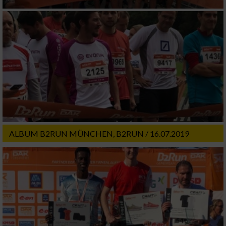
Verwendung von Profilen zur Auswahl
personalisierter Inhalte
Messung der Werbeleistung
Messung der Performance von Inhalten
Analyse von Zielgruppen durch Statistiken
oder Kombinationen von Daten aus
verschiedenen Quellen
ALBUM B2RUN MÜNCHEN, B2RUN / 16.07.2019
Entwicklung und Verbesserung der Angebote
Verwendung reduzierter Daten zur Auswahl
von Inhalten
IAB-Besonderheiten:
Verwendung genauer Standortdaten