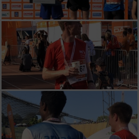
Geräte anhand von aktiv angeforderten
Informationen identifizieren
Nicht-IAB-Verarbeitungszwecke:
Notwendig
Performance
Funktional
Werbung