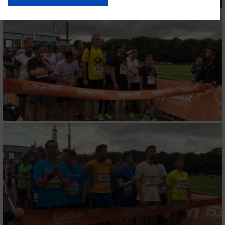
USA gesendet werden.
Ihre Einwilligung und die cookie Richtlinie gelten ausschließlich für diese
Website/App.
Partnerliste anzeigen (1 IAB-Anbieter)
Wir nutzen Ihre Daten für folgende Zwecke:
IAB-Verarbeitungszwecke:
Speichern von oder Zugriff auf Informationen
auf einem Endgerät
Verwendung reduzierter Daten zur Auswahl
von Werbeanzeigen
Erstellung von Profilen für personalisierte
Werbung
Verwendung von Profilen zur Auswahl
personalisierter Werbung
Erstellung von Profilen zur Personalisierung
von Inhalten