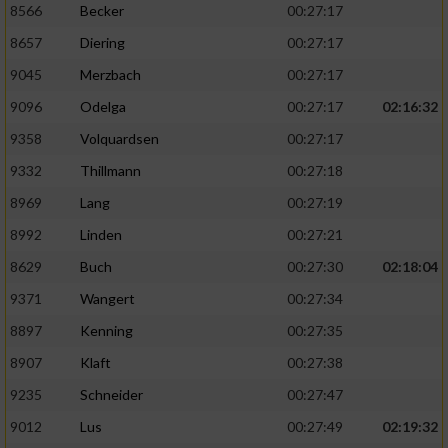
8566
Becker
00:27:17
8657
Diering
00:27:17
Analyse von Zielgruppen durch Statistiken
oder Kombinationen von Daten aus
9045
Merzbach
00:27:17
verschiedenen Quellen
9096
Odelga
00:27:17
02:16:32
Entwicklung und Verbesserung der Angebote
9358
Volquardsen
00:27:17
9332
Thillmann
00:27:18
Verwendung reduzierter Daten zur Auswahl
von Inhalten
8969
Lang
00:27:19
IAB-Besonderheiten:
8992
Linden
00:27:21
Verwendung genauer Standortdaten
8629
Buch
00:27:30
02:18:04
9371
Wangert
00:27:34
Geräte anhand von aktiv angeforderten
8897
Kenning
00:27:35
Informationen identifizieren
8907
Klaft
00:27:38
Nicht-IAB-Verarbeitungszwecke:
9235
Schneider
00:27:47
Notwendig
9012
Lus
00:27:49
02:19:32