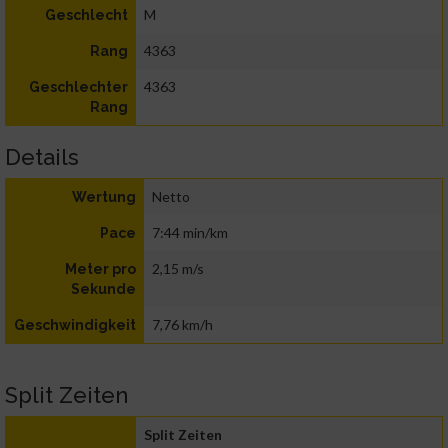
M
Geschlecht
4363
Rang
4363
Geschlechter
Rang
Details
Netto
Wertung
7:44 min/km
Pace
2,15 m/s
Meter pro
Sekunde
7,76 km/h
Geschwindigkeit
Split Zeiten
Split Zeiten