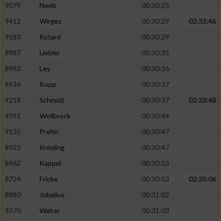
9079
Neeb
00:30:25
9412
Wirges
00:30:29
02:32:46
9183
Rotard
00:30:29
8987
Liebler
00:30:35
8983
Ley
00:30:36
8936
Kopp
00:30:37
9218
Schmidt
00:30:37
02:33:48
9391
Wellbrock
00:30:44
9135
Prehn
00:30:47
8923
Knieling
00:30:47
8962
Kappel
00:30:53
8724
Fricke
00:30:53
02:35:06
8880
Jobelius
00:31:02
9370
Walter
00:31:03