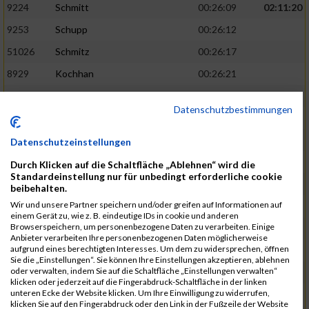
9224
Schmitt
00:26:09
02:11:20
9253
Schupp
00:26:12
51026
Schmitz
00:26:17
8929
Kochhan
00:26:21
9023
Martens
00:26:21
Datenschutzbestimmungen
9209
Name
00:26:21
02:11:59
9221
Schmitt
00:26:22
Datenschutzeinstellungen
9136
Pretz
00:26:24
Durch Klicken auf die Schaltfläche „Ablehnen“ wird die
Standardeinstellung nur für unbedingt erforderliche cookie
8643
Dallner
00:26:25
beibehalten.
Wir und unsere Partner speichern und/oder greifen auf Informationen auf
8940
Köster
00:26:27
einem Gerät zu, wie z. B. eindeutige IDs in cookie und anderen
Browserspeichern, um personenbezogene Daten zu verarbeiten. Einige
51030
Schwieter
00:26:34
02:12:59
Anbieter verarbeiten Ihre personenbezogenen Daten möglicherweise
aufgrund eines berechtigten Interesses. Um dem zu widersprechen, öffnen
8653
Diederich
00:26:36
Sie die „Einstellungen“. Sie können Ihre Einstellungen akzeptieren, ablehnen
oder verwalten, indem Sie auf die Schaltfläche „Einstellungen verwalten“
8669
Dötsch
00:26:36
klicken oder jederzeit auf die Fingerabdruck-Schaltfläche in der linken
unteren Ecke der Website klicken. Um Ihre Einwilligung zu widerrufen,
8546
Ax
00:26:36
klicken Sie auf den Fingerabdruck oder den Link in der Fußzeile der Website