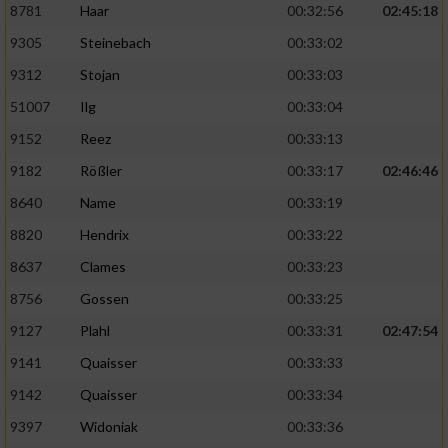
8781
Haar
00:32:56
02:45:18
9305
Steinebach
00:33:02
9312
Stojan
00:33:03
51007
Ilg
00:33:04
9152
Reez
00:33:13
9182
Rößler
00:33:17
02:46:46
8640
Name
00:33:19
8820
Hendrix
00:33:22
8637
Clames
00:33:23
8756
Gossen
00:33:25
9127
Plahl
00:33:31
02:47:54
9141
Quaisser
00:33:33
9142
Quaisser
00:33:34
9397
Widoniak
00:33:36