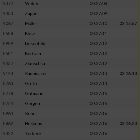
Speichern von oder Zugriff auf Informationen
9377
Weber
00:27:08
auf einem Endgerät
9433
Zappe
00:27:09
Verwendung reduzierter Daten zur Auswahl
9067
Müller
00:27:10
02:15:57
von Werbeanzeigen
8588
Bietz
00:27:11
Erstellung von Profilen für personalisierte
8989
Liesenfeld
00:27:12
Werbung
8581
Bertram
00:27:12
Verwendung von Profilen zur Auswahl
9437
Zibuschka
00:27:12
personalisierter Werbung
9143
Rademaker
00:27:13
02:16:13
Erstellung von Profilen zur Personalisierung
von Inhalten
8763
Greth
00:27:14
8778
Gutmann
00:27:15
Verwendung von Profilen zur Auswahl
personalisierter Inhalte
8754
Görgen
00:27:15
8964
Kühnl
00:27:16
Messung der Werbeleistung
8862
Hüskens
00:27:16
02:16:23
9322
Terbeek
00:27:16
Messung der Performance von Inhalten