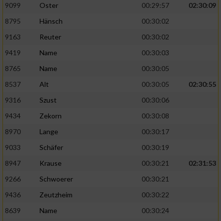
9099
Oster
00:29:57
02:30:09
8795
Hänsch
00:30:02
9163
Reuter
00:30:02
9419
Name
00:30:03
8765
Name
00:30:05
8537
Alt
00:30:05
02:30:55
9316
Szust
00:30:06
9434
Zekorn
00:30:08
8970
Lange
00:30:17
9033
Schäfer
00:30:19
8947
Krause
00:30:21
02:31:53
9266
Schwoerer
00:30:21
9436
Zeutzheim
00:30:22
8639
Name
00:30:24