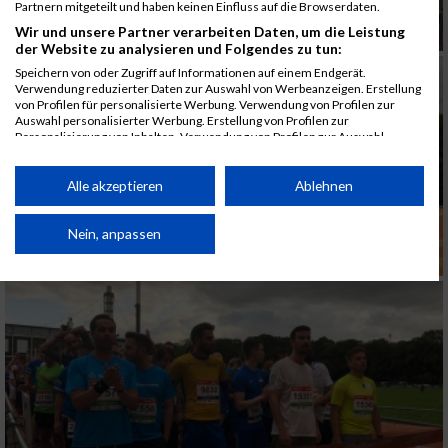
Partnern mitgeteilt und haben keinen Einfluss auf die Browserdaten.
Wir und unsere Partner verarbeiten Daten, um die Leistung
der Website zu analysieren und Folgendes zu tun:
Speichern von oder Zugriff auf Informationen auf einem Endgerät.
Verwendung reduzierter Daten zur Auswahl von Werbeanzeigen. Erstellung
von Profilen für personalisierte Werbung. Verwendung von Profilen zur
Auswahl personalisierter Werbung. Erstellung von Profilen zur
Personalisierung von Inhalten. Verwendung von Profilen zur Auswahl
personalisierter Inhalte. Messung der Werbeleistung. Messung der
Performance von Inhalten. Analyse von Zielgruppen durch Statistiken oder
Kombinationen von Daten aus verschiedenen Quellen. Entwicklung und
Alle akzeptieren
Ablehnen
Verbesserung der Angebote. Verwendung reduzierter Daten zur Auswahl
von Inhalten.
Daten können außerhalb der Europäischen Union weitergegeben und in die
Nein, anpassen
USA gesendet werden.
Ihre Einwilligung und die cookie Richtlinie gelten ausschließlich für diese
Website/App.
Partnerliste anzeigen (1 IAB-Anbieter)
Wir nutzen Ihre Daten für folgende Zwecke:
IAB-Verarbeitungszwecke:
Speichern von oder Zugriff auf Informationen
auf einem Endgerät