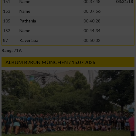
151
Name
00:37:48
03:31:18
153
Name
00:37:56
105
Pathania
00:40:28
152
Name
00:44:34
87
Kaveriapa
00:50:32
Rang:
719.
ALBUM B2RUN MÜNCHEN / 15.07.2026