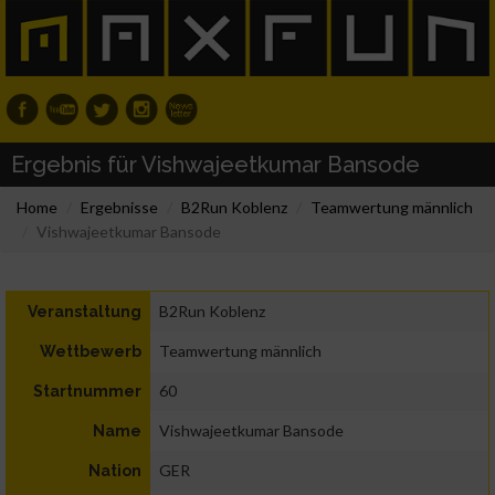
Ergebnis für Vishwajeetkumar Bansode
Home
Ergebnisse
B2Run Koblenz
Teamwertung männlich
Vishwajeetkumar Bansode
B2Run Koblenz
Veranstaltung
Teamwertung männlich
Wettbewerb
60
Startnummer
Vishwajeetkumar Bansode
Name
GER
Nation