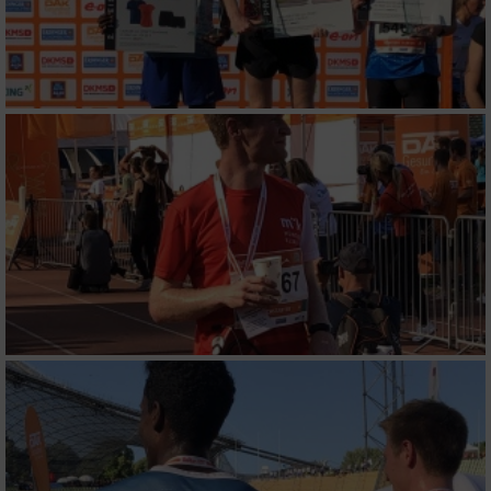
Analyse von Zielgruppen durch Statistiken
oder Kombinationen von Daten aus
verschiedenen Quellen
Entwicklung und Verbesserung der Angebote
Verwendung reduzierter Daten zur Auswahl
von Inhalten
IAB-Besonderheiten:
Verwendung genauer Standortdaten
Geräte anhand von aktiv angeforderten
Informationen identifizieren
Nicht-IAB-Verarbeitungszwecke:
Notwendig
Performance