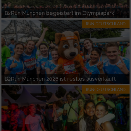
Funktional
B2Run München begeistert im Olympiapark
Werbung
RUN-DEUTSCHLAND
B2Run München 2026 ist restlos ausverkauft
RUN-DEUTSCHLAND