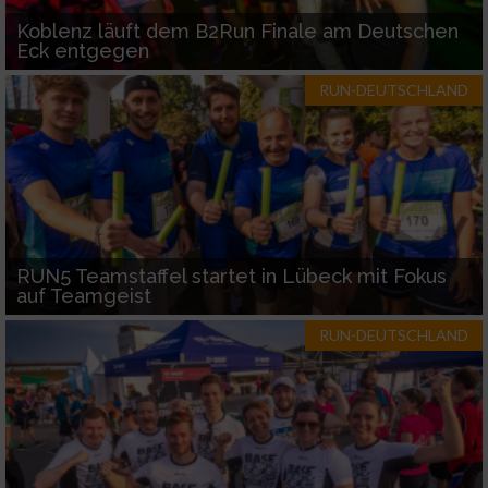
Koblenz läuft dem B2Run Finale am Deutschen
Eck entgegen
RUN-DEUTSCHLAND
RUN5 Teamstaffel startet in Lübeck mit Fokus
auf Teamgeist
RUN-DEUTSCHLAND