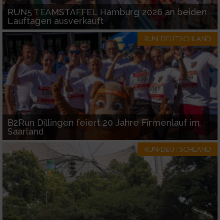
verschiedenen Quellen
RUN5 TEAMSTAFFEL Hamburg 2026 an beiden
Lauftagen ausverkauft
Entwicklung und Verbesserung der Angebote
RUN-DEUTSCHLAND
Verwendung reduzierter Daten zur Auswahl
von Inhalten
IAB-Besonderheiten:
Verwendung genauer Standortdaten
Geräte anhand von aktiv angeforderten
B2Run Dillingen feiert 20 Jahre Firmenlauf im
Informationen identifizieren
Saarland
Nicht-IAB-Verarbeitungszwecke:
RUN-DEUTSCHLAND
Notwendig
Performance