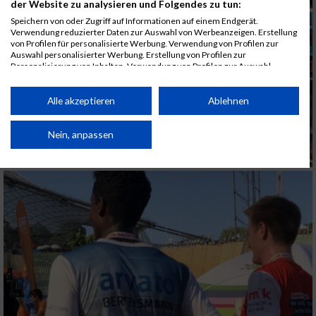
der Website zu analysieren und Folgendes zu tun:
Speichern von oder Zugriff auf Informationen auf einem Endgerät.
Verwendung reduzierter Daten zur Auswahl von Werbeanzeigen. Erstellung
von Profilen für personalisierte Werbung. Verwendung von Profilen zur
Auswahl personalisierter Werbung. Erstellung von Profilen zur
Personalisierung von Inhalten. Verwendung von Profilen zur Auswahl
personalisierter Inhalte. Messung der Werbeleistung. Messung der
Performance von Inhalten. Analyse von Zielgruppen durch Statistiken oder
Kombinationen von Daten aus verschiedenen Quellen. Entwicklung und
Alle akzeptieren
Ablehnen
Verbesserung der Angebote. Verwendung reduzierter Daten zur Auswahl
von Inhalten.
Daten können außerhalb der Europäischen Union weitergegeben und in die
Nein, anpassen
USA gesendet werden.
Ihre Einwilligung und die cookie Richtlinie gelten ausschließlich für diese
Website/App.
Partnerliste anzeigen (1 IAB-Anbieter)
Wir nutzen Ihre Daten für folgende Zwecke:
IAB-Verarbeitungszwecke:
Speichern von oder Zugriff auf Informationen
auf einem Endgerät
Verwendung reduzierter Daten zur Auswahl