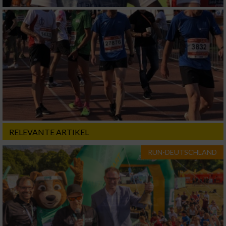
von Werbeanzeigen
Erstellung von Profilen für personalisierte
Werbung
Verwendung von Profilen zur Auswahl
personalisierter Werbung
Erstellung von Profilen zur Personalisierung
von Inhalten
Verwendung von Profilen zur Auswahl
personalisierter Inhalte
RELEVANTE ARTIKEL
RUN-DEUTSCHLAND
Messung der Werbeleistung
Messung der Performance von Inhalten
Analyse von Zielgruppen durch Statistiken
oder Kombinationen von Daten aus