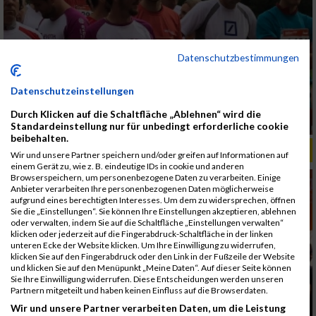
Datenschutzbestimmungen
Datenschutzeinstellungen
Durch Klicken auf die Schaltfläche „Ablehnen“ wird die
Standardeinstellung nur für unbedingt erforderliche cookie
beibehalten.
ALBUM B2RUN MÜNCHEN, B2RUN / 16.07.2019
Wir und unsere Partner speichern und/oder greifen auf Informationen auf
einem Gerät zu, wie z. B. eindeutige IDs in cookie und anderen
Browserspeichern, um personenbezogene Daten zu verarbeiten. Einige
Anbieter verarbeiten Ihre personenbezogenen Daten möglicherweise
aufgrund eines berechtigten Interesses. Um dem zu widersprechen, öffnen
Sie die „Einstellungen“. Sie können Ihre Einstellungen akzeptieren, ablehnen
oder verwalten, indem Sie auf die Schaltfläche „Einstellungen verwalten“
klicken oder jederzeit auf die Fingerabdruck-Schaltfläche in der linken
unteren Ecke der Website klicken. Um Ihre Einwilligung zu widerrufen,
klicken Sie auf den Fingerabdruck oder den Link in der Fußzeile der Website
und klicken Sie auf den Menüpunkt „Meine Daten“. Auf dieser Seite können
Sie Ihre Einwilligung widerrufen. Diese Entscheidungen werden unseren
Partnern mitgeteilt und haben keinen Einfluss auf die Browserdaten.
Wir und unsere Partner verarbeiten Daten, um die Leistung