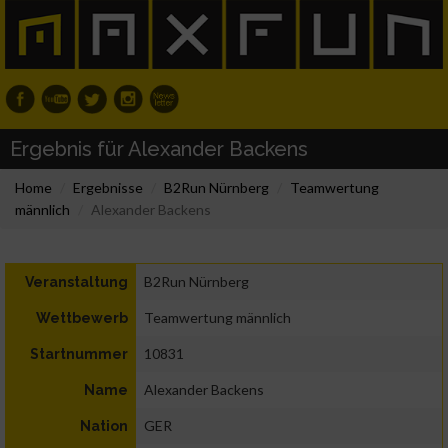
Ergebnis für Alexander Backens
Home
Ergebnisse
B2Run Nürnberg
Teamwertung
männlich
Alexander Backens
B2Run Nürnberg
Veranstaltung
Teamwertung männlich
Wettbewerb
10831
Startnummer
Alexander Backens
Name
GER
Nation