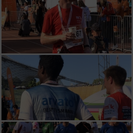
Erstellung von Profilen für personalisierte
Werbung
Verwendung von Profilen zur Auswahl
personalisierter Werbung
Erstellung von Profilen zur Personalisierung
von Inhalten
Verwendung von Profilen zur Auswahl
personalisierter Inhalte
Messung der Werbeleistung
Messung der Performance von Inhalten
Analyse von Zielgruppen durch Statistiken
oder Kombinationen von Daten aus
verschiedenen Quellen