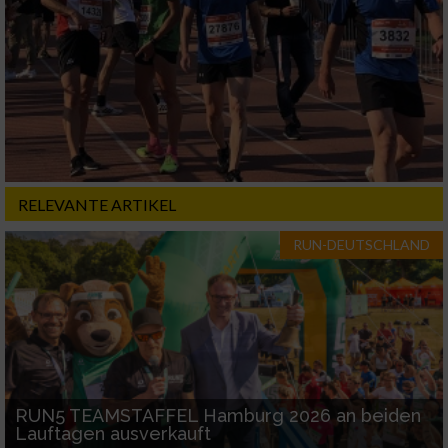
Entwicklung und Verbesserung der Angebote
Verwendung reduzierter Daten zur Auswahl
von Inhalten
IAB-Besonderheiten:
Verwendung genauer Standortdaten
RELEVANTE ARTIKEL
Geräte anhand von aktiv angeforderten
Informationen identifizieren
RUN-DEUTSCHLAND
Nicht-IAB-Verarbeitungszwecke:
Notwendig
Performance
RUN5 TEAMSTAFFEL Hamburg 2026 an beiden
Funktional
Lauftagen ausverkauft