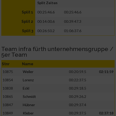
Split Zeiten
00:25:46.6
00:25:46.6
Split 1
00:14:00.6
00:39:47.3
Split 2
00:26:50.2
01:06:37.6
Split 3
Team infra fürth unternehmensgruppe /
5er Team
Stnr
Name
10875
Weiler
00:20:59.5
02:11:59
10854
Lorenz
00:22:37.5
10838
Eckl
00:29:18.5
10865
Schmidt
00:29:26.2
10847
Hübner
00:29:37.4
10849
Kleber
00:29:37.5
02:37:18