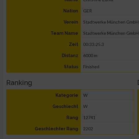
GER
Nation
Stadtwerke München GmbH
Verein
Stadtwerke München GmbH
Team Name
00:33:25.3
Zeit
6000 m
Distanz
Finished
Status
Ranking
W
Kategorie
W
Geschlecht
12741
Rang
2202
Geschlechter Rang