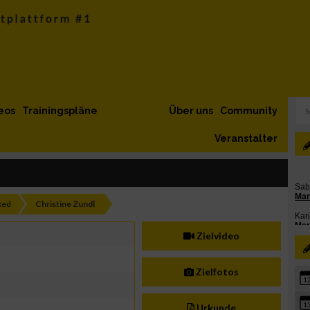
eos
Trainingspläne
Über uns
Community
Veranstalter
xed
Christine Zundl
Zielvideo
Zielfotos
1
1
Urkunde