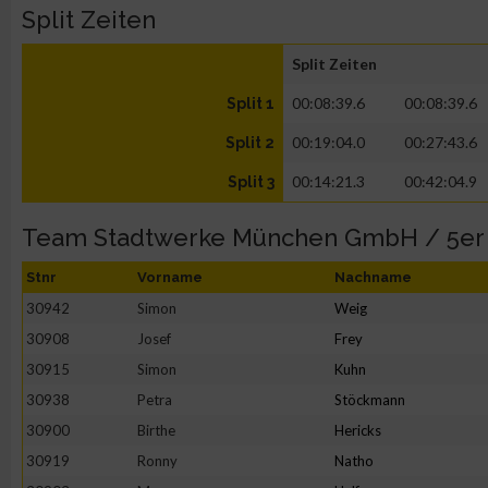
Split Zeiten
Split Zeiten
00:08:39.6
00:08:39.6
Split 1
00:19:04.0
00:27:43.6
Split 2
00:14:21.3
00:42:04.9
Split 3
Team Stadtwerke München GmbH / 5er
Stnr
Vorname
Nachname
30942
Simon
Weig
30908
Josef
Frey
30915
Simon
Kuhn
30938
Petra
Stöckmann
30900
Birthe
Hericks
30919
Ronny
Natho