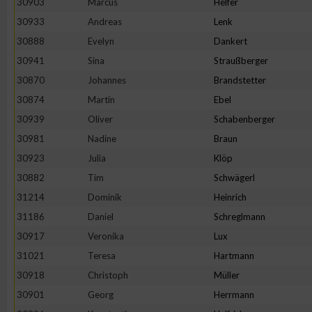
30903
Marcus
Helfer
30933
Andreas
Lenk
30888
Evelyn
Dankert
30941
Sina
Straußberger
30870
Johannes
Brandstetter
30874
Martin
Ebel
30939
Oliver
Schabenberger
30981
Nadine
Braun
30923
Julia
Klöp
30882
Tim
Schwägerl
31214
Dominik
Heinrich
31186
Daniel
Schreglmann
30917
Veronika
Lux
31021
Teresa
Hartmann
30918
Christoph
Müller
30901
Georg
Herrmann