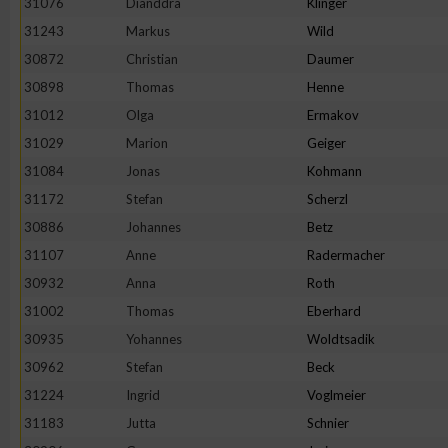
31076
Dianddra
Klinger
31243
Markus
Wild
Erstellung von Profilen zur Personalisierung von Inhalten
30872
Christian
Daumer
30898
Thomas
Henne
Verwendung von Profilen zur Auswahl personalisierter Inhalte
31012
Olga
Ermakov
31029
Marion
Geiger
Messung der Werbeleistung
31084
Jonas
Kohmann
31172
Stefan
Scherzl
Messung der Performance von Inhalten
30886
Johannes
Betz
31107
Anne
Radermacher
Analyse von Zielgruppen durch Statistiken oder Kombinatione
30932
Anna
Roth
verschiedenen Quellen
31002
Thomas
Eberhard
30935
Yohannes
Woldtsadik
Entwicklung und Verbesserung der Angebote
30962
Stefan
Beck
31224
Ingrid
Voglmeier
Verwendung reduzierter Daten zur Auswahl von Inhalten
31183
Jutta
Schnier