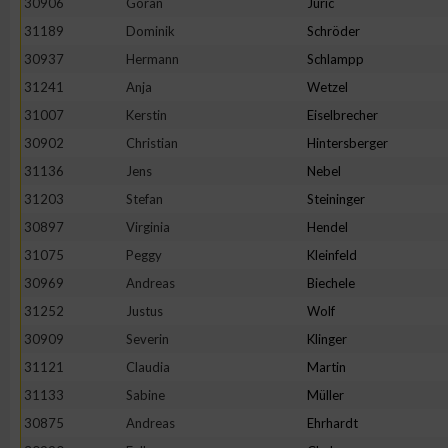
30906
Goran
Juric
IAB-Besonderheiten:
31189
Dominik
Schröder
Verwendung genauer Standortdaten
30937
Hermann
Schlampp
31241
Anja
Wetzel
Geräte anhand von aktiv angeforderten Informationen identifi
31007
Kerstin
Eiselbrecher
30902
Christian
Hintersberger
Nicht-IAB-Verarbeitungszwecke:
31136
Jens
Nebel
Notwendig
31203
Stefan
Steininger
30897
Virginia
Hendel
31075
Peggy
Kleinfeld
Performance
30969
Andreas
Biechele
31252
Justus
Wolf
Funktional
30909
Severin
Klinger
31121
Claudia
Martin
Werbung
31133
Sabine
Müller
30875
Andreas
Ehrhardt