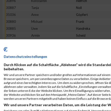
30896
Konstantin
Helfrich
30887
Tanja
Noll
31036
Anne
Göpfert
30880
Michael
Frank
30885
Uwe
Handreka
30936
Armin
Scheid
30994
Martina
Conrad
30966
Theresa
Berndlmaier
30928
Rainer
Kroiß
Datenschutzeinstellungen
31193
Michael
Seemüller
Durch Klicken auf die Schaltfläche „Ablehnen“ wird die Standardei
beibehalten.
30945
Stefan
Summerer
Wir und unsere Partner speichern und/oder greifen auf Informationen auf einem G
31045
Yvonne
Hagn
Browserspeichern, um personenbezogene Daten zu verarbeiten. Einige Anbiete
aufgrund eines berechtigten Interesses. Um dem zu widersprechen, öffnen Sie die
30952
Susanne
Achatz
ablehnen oder verwalten, indem Sie auf die Schaltfläche „Einstellungen verwalten“
der linken unteren Ecke der Website klicken. Um Ihre Einwilligung zu widerrufen, 
30899
Juri
Hensch
der Website und klicken Sie auf den Menüpunkt „Meine Daten“. Auf dieser Seite 
30905
Robert
Hudoletnjak
werden unseren Partnern mitgeteilt und haben keinen Einfluss auf die Browserd
Wir und unsere Partner verarbeiten Daten, um die Leistung der W
31064
Korbinian
Jund
Speichern von oder Zugriff auf Informationen auf einem Endgerät. Verwendung r