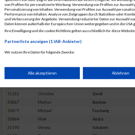
31198
Nicole
Skalonja
von Profilen für personalisierte Werbung. Verwendung von Profilen zur Auswahl p
30944
Gabriele
Steber
Personalisierung von Inhalten. Verwendung von Profilen zur Auswahl personalis
Performance von Inhalten. Analyse von Zielgruppen durch Statistiken oder Komb
31086
Bernhard
König
und Verbesserung der Angebote. Verwendung reduzierter Daten zur Auswahl von
Daten können außerhalb der Europäischen Union weitergegeben und in die USA 
30927
Michael
Rademacher
Ihre Einwilligung und die cookie Richtlinie gelten ausschließlich für diese Website
31234
Christoph
Wegmann
Partnerliste anzeigen (1 IAB-Anbieter)
31236
Sophia
Weigele
31141
Ina
Oddoy
Wir nutzen Ihre Daten für folgende Zwecke:
IAB-Verarbeitungszwecke:
30946
Arpad
Szabo
31188
Franz
Schreiner
Speichern von oder Zugriff auf Informationen auf einem Endge
Alle akzeptieren
Ablehnen
30873
Michael
Delefortrie
31229
Petra
Walllinger
Verwendung reduzierter Daten zur Auswahl von Werbeanzeige
31261
Christine
Zundl
30867
Markus
Beutner
Erstellung von Profilen für personalisierte Werbung
30877
Michael
Faschang
30864
Maik
Andrä
31190
Verena
Schubert
Verwendung von Profilen zur Auswahl personalisierter Werbun