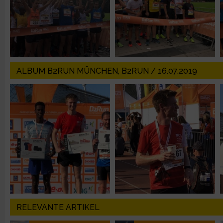
IAB-Besonderheiten:
Verwendung genauer Standortdaten
Geräte anhand von aktiv angeforderten Informationen identifi
ALBUM B2RUN MÜNCHEN, B2RUN / 16.07.2019
Nicht-IAB-Verarbeitungszwecke:
Notwendig
Performance
Funktional
Werbung
RELEVANTE ARTIKEL