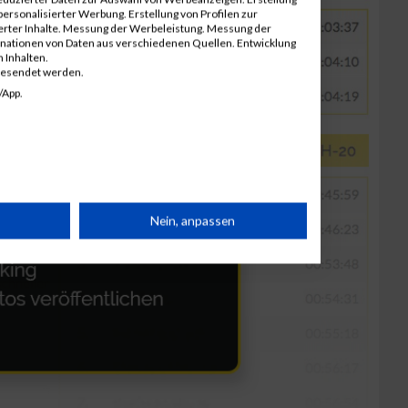
ersonalisierter Werbung. Erstellung von Profilen zur
ierter Inhalte. Messung der Werbeleistung. Messung der
inationen von Daten aus verschiedenen Quellen. Entwicklung
 Inhalten.
gesendet werden.
/App.
rät
Nein, anpassen
n
g