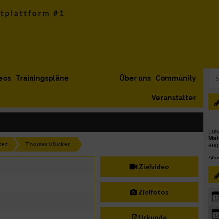
eos
Trainingspläne
Über uns
Community
Veranstalter
xed
Thomas Völcker
Zielvideo
Zielfotos
1
1
Urkunde