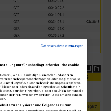
GER
00:32:27.0
GER
00:40:29.2
GER
00:41:01.1
GER
00:34:23.1
03:10:43
GER
00:34:26.0
GER
00:35:59.2
GER
00:41:56.8
Datenschutzbestimmungen
GER
00:43:58.2
nstellung nur für unbedingt erforderliche cookie
erät zu, wie z. B. eindeutige IDs in cookie und anderen
r verarbeiten Ihre personenbezogenen Daten möglicherweise
 „Einstellungen“. Sie können Ihre Einstellungen akzeptieren,
 klicken oder jederzeit auf die Fingerabdruck-Schaltfläche in
klicken Sie auf den Fingerabdruck oder den Link in der Fußzeile
können Sie Ihre Einwilligung widerrufen. Diese Entscheidungen
aten.
ebsite zu analysieren und Folgendes zu tun:
eduzierter Daten zur Auswahl von Werbeanzeigen. Erstellung