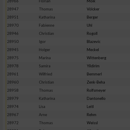
28966
Florian
Moik
28947
Thomas
Völcker
28951
Katharina
Berger
28970
Fabienne
Uhl
28946
Christian
Rogoll
28950
Igor
Blazevic
28945
Holger
Meckel
28975
Marina
Wittenberg
28978
Samira
Yildirim
28961
Wilfried
Bemmerl
28960
Christian
Zenk-Beha
28958
Thomas
Rolfsmeyer
28979
Katharina
Dantonello
28974
Lisa
Leitl
28967
Arne
Rehm
28972
Thomas
Weissl