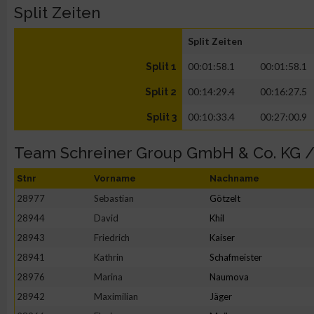
Split Zeiten
Split Zeiten
00:01:58.1
00:01:58.1
Split 1
00:14:29.4
00:16:27.5
Split 2
00:10:33.4
00:27:00.9
Split 3
Team Schreiner Group GmbH & Co. KG /
Stnr
Vorname
Nachname
28977
Sebastian
Götzelt
28944
David
Khil
28943
Friedrich
Kaiser
28941
Kathrin
Schafmeister
28976
Marina
Naumova
28942
Maximilian
Jäger