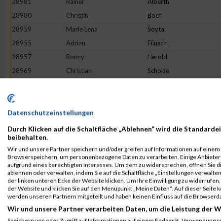
28981
Rainer
Alberth
28980
Christin
Boch
28959
Marie Lena
Soyta
28955
Adrian
Filusch
28957
Ronny
Herold
28969
Christian
Scholze
28964
Franziska
Kofler
28968
Irene
Scherz
Datenschutzeinstellungen
Rang:
596.
Durch Klicken auf die Schaltfläche „Ablehnen“ wird die Standardei
beibehalten.
Kontaktformular / Fragen
Wir und unsere Partner speichern und/oder greifen auf Informationen auf einem G
zur Zeitmessung
Browserspeichern, um personenbezogene Daten zu verarbeiten. Einige Anbiete
aufgrund eines berechtigten Interesses. Um dem zu widersprechen, öffnen Sie die
ablehnen oder verwalten, indem Sie auf die Schaltfläche „Einstellungen verwalten“
der linken unteren Ecke der Website klicken. Um Ihre Einwilligung zu widerrufen, 
Thomas Völcker
der Website und klicken Sie auf den Menüpunkt „Meine Daten“. Auf dieser Seite 
werden unseren Partnern mitgeteilt und haben keinen Einfluss auf die Browserd
Wir und unsere Partner verarbeiten Daten, um die Leistung der W
Speichern von oder Zugriff auf Informationen auf einem Endgerät. Verwendung r