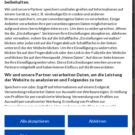
beibehalten.
Wir und unsere Partner speichern und/oder greifen auf Informationen auf
einem Gerät zu, wie z. B. eindeutige IDs in cookie und anderen
Browserspeichern, um personenbezogene Daten zu verarbeiten. Einige
Anbieter verarbeiten Ihre personenbezogenen Daten möglicherweise
aufgrund eines berechtigten Interesses. Um dem zu widersprechen, öffnen
Sie die „Einstellungen“. Sie können Ihre Einstellungen akzeptieren, ablehnen
oder verwalten, indem Sie auf die Schaltfläche „Einstellungen verwalten“
klicken oder jederzeit auf die Fingerabdruck-Schaltfläche in der linken
unteren Ecke der Website klicken. Um Ihre Einwilligung zu widerrufen,
klicken Sie auf den Fingerabdruck oder den Link in der Fußzeile der Website
und klicken Sie auf den Menüpunkt „Meine Daten“. Auf dieser Seite können
Sie Ihre Einwilligung widerrufen. Diese Entscheidungen werden unseren
Partnern mitgeteilt und haben keinen Einfluss auf die Browserdaten.
Wir und unsere Partner verarbeiten Daten, um die Leistung
der Website zu analysieren und Folgendes zu tun:
ALBUM B2RUN MÜNCHEN, B2RUN / 16.07.2019
Speichern von oder Zugriff auf Informationen auf einem Endgerät.
Verwendung reduzierter Daten zur Auswahl von Werbeanzeigen. Erstellung
von Profilen für personalisierte Werbung. Verwendung von Profilen zur
Auswahl personalisierter Werbung. Erstellung von Profilen zur
Personalisierung von Inhalten. Verwendung von Profilen zur Auswahl
personalisierter Inhalte. Messung der Werbeleistung. Messung der
Performance von Inhalten. Analyse von Zielgruppen durch Statistiken oder
Kombinationen von Daten aus verschiedenen Quellen. Entwicklung und
Alle akzeptieren
Ablehnen
Verbesserung der Angebote. Verwendung reduzierter Daten zur Auswahl
von Inhalten.