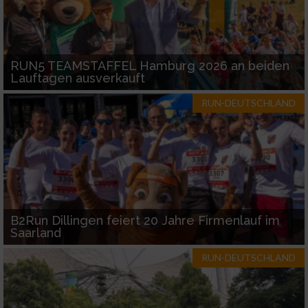
Verwendung genauer Standortdaten
Geräte anhand von aktiv angeforderten
Informationen identifizieren
RUN5 TEAMSTAFFEL Hamburg 2026 an beiden
Nicht-IAB-Verarbeitungszwecke:
Lauftagen ausverkauft
Notwendig
RUN-DEUTSCHLAND
Performance
Funktional
B2Run Dillingen feiert 20 Jahre Firmenlauf im
Werbung
Saarland
RUN-DEUTSCHLAND