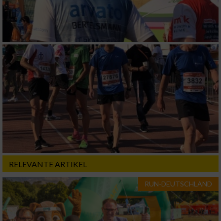
Verwendung von Profilen zur Auswahl
personalisierter Inhalte
Messung der Werbeleistung
Messung der Performance von Inhalten
Analyse von Zielgruppen durch Statistiken
oder Kombinationen von Daten aus
verschiedenen Quellen
Entwicklung und Verbesserung der Angebote
RELEVANTE ARTIKEL
Verwendung reduzierter Daten zur Auswahl
von Inhalten
RUN-DEUTSCHLAND
IAB-Besonderheiten: