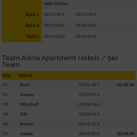
Split Zeiten
00:13:09.9
00:13:09.9
Split 1
00:17:23.8
00:30:33.8
Split 2
00:29:06.0
00:59:39.8
Split 3
Team Adina Apartment Hotels / 5er
Team
Stnr
Name
87
Bock
00:32:38.1
02:58:34
92
Kareev
00:33:01.5
93
Wüsthoff
00:34:16.6
94
Kilit
00:36:43.2
86
Berner
00:41:55.3
91
Kaldas
00:41:00.6
03:34:24