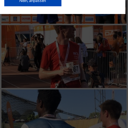
Daten können außerhalb der Europäischen Union weitergegeben und in die
Nein, anpassen
USA gesendet werden.
Ihre Einwilligung und die cookie Richtlinie gelten ausschließlich für diese
Website/App.
Partnerliste anzeigen (1 IAB-Anbieter)
Wir nutzen Ihre Daten für folgende Zwecke:
IAB-Verarbeitungszwecke:
Speichern von oder Zugriff auf Informationen
auf einem Endgerät
Verwendung reduzierter Daten zur Auswahl
von Werbeanzeigen
Erstellung von Profilen für personalisierte
Werbung
Verwendung von Profilen zur Auswahl
personalisierter Werbung
Erstellung von Profilen zur Personalisierung
von Inhalten