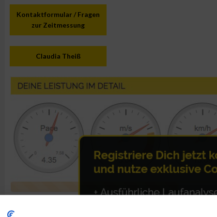
Kontaktformular / Fragen
zur Zeitmessung
Claudia Theiß