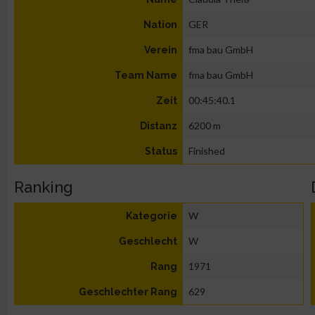
GER
Nation
fma bau GmbH
Verein
fma bau GmbH
Team Name
00:45:40.1
Zeit
6200 m
Distanz
Finished
Status
Ranking
W
Kategorie
W
Geschlecht
1971
Rang
629
Geschlechter Rang