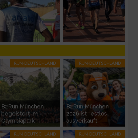
n von Daten aus
RUN-DEUTSCHLAND
RUN-DEUTSCHLAND
B2Run München
B2Run München
zieren
begeistert im
2026 ist restlos
Olympiapark
ausverkauft
RUN-DEUTSCHLAND
RUN-DEUTSCHLAND