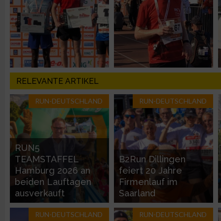
Messung der Performance von Inhalten
Analyse von Zielgruppen durch Statistiken oder Kombinatione
verschiedenen Quellen
Entwicklung und Verbesserung der Angebote
RELEVANTE ARTIKEL
RUN-DEUTSCHLAND
RUN-DEUTSCHLAND
Verwendung reduzierter Daten zur Auswahl von Inhalten
IAB-Besonderheiten:
Verwendung genauer Standortdaten
RUN5
TEAMSTAFFEL
B2Run Dillingen
Hamburg 2026 an
feiert 20 Jahre
Geräte anhand von aktiv angeforderten Informationen identifi
beiden Lauftagen
Firmenlauf im
ausverkauft
Saarland
Nicht-IAB-Verarbeitungszwecke:
RUN-DEUTSCHLAND
RUN-DEUTSCHLAND
Notwendig