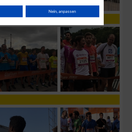
rät
Nein, anpassen
n
g