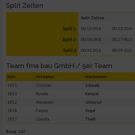
Split Zeiten
Split Zeiten
00:13:30.4
00:13:30.4
Split 1
00:14:09.8
00:27:40.3
Split 2
00:31:30.2
00:59:10.5
Split 3
Team fma bau GmbH / 5er Team
Stnr
Vorname
Nachname
1815
Christian
Schwalb
1813
Natalie
Kempel
1812
Alexander
Johnsrud
1818
Patrick
Vogel
1817
Claudia
Theiß
Rang:
162.