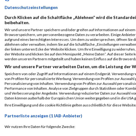
Datenschutzeinstellungen
Durch Klicken auf die Schaltfläche „Ablehnen“ wird die Standardei
beibehalten.
Wir und unsere Partner speichern und/oder greifen auf Informationen auf einem G
Browserspeichern, um personenbezogene Daten zu verarbeiten. Einige Anbiete
aufgrund eines berechtigten Interesses. Um dem zu widersprechen, öffnen Sie die
ablehnen oder verwalten, indem Sie auf die Schaltfläche „Einstellungen verwalten“
der linken unteren Ecke der Website klicken. Um Ihre Einwilligung zu widerrufen, 
der Website und klicken Sie auf den Menüpunkt „Meine Daten“. Auf dieser Seite 
werden unseren Partnern mitgeteilt und haben keinen Einfluss auf die Browserd
Wir und unsere Partner verarbeiten Daten, um die Leistung der W
ALBUM B2RUN MÜNCHEN / 15.07.2026
Speichern von oder Zugriff auf Informationen auf einem Endgerät. Verwendung r
von Profilen für personalisierte Werbung. Verwendung von Profilen zur Auswahl p
Personalisierung von Inhalten. Verwendung von Profilen zur Auswahl personalis
Performance von Inhalten. Analyse von Zielgruppen durch Statistiken oder Komb
und Verbesserung der Angebote. Verwendung reduzierter Daten zur Auswahl von
Daten können außerhalb der Europäischen Union weitergegeben und in die USA 
Ihre Einwilligung und die cookie Richtlinie gelten ausschließlich für diese Website
Partnerliste anzeigen (1 IAB-Anbieter)
Wir nutzen Ihre Daten für folgende Zwecke:
IAB-Verarbeitungszwecke: