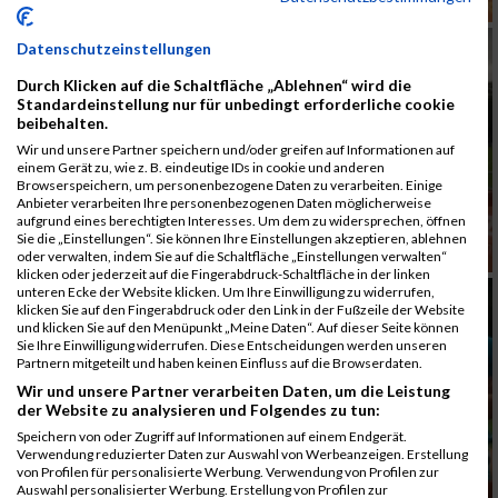
Datenschutzeinstellungen
Durch Klicken auf die Schaltfläche „Ablehnen“ wird die
Standardeinstellung nur für unbedingt erforderliche cookie
beibehalten.
Wir und unsere Partner speichern und/oder greifen auf Informationen auf
einem Gerät zu, wie z. B. eindeutige IDs in cookie und anderen
Browserspeichern, um personenbezogene Daten zu verarbeiten. Einige
Anbieter verarbeiten Ihre personenbezogenen Daten möglicherweise
aufgrund eines berechtigten Interesses. Um dem zu widersprechen, öffnen
Sie die „Einstellungen“. Sie können Ihre Einstellungen akzeptieren, ablehnen
oder verwalten, indem Sie auf die Schaltfläche „Einstellungen verwalten“
klicken oder jederzeit auf die Fingerabdruck-Schaltfläche in der linken
unteren Ecke der Website klicken. Um Ihre Einwilligung zu widerrufen,
klicken Sie auf den Fingerabdruck oder den Link in der Fußzeile der Website
und klicken Sie auf den Menüpunkt „Meine Daten“. Auf dieser Seite können
Sie Ihre Einwilligung widerrufen. Diese Entscheidungen werden unseren
Partnern mitgeteilt und haben keinen Einfluss auf die Browserdaten.
Wir und unsere Partner verarbeiten Daten, um die Leistung
der Website zu analysieren und Folgendes zu tun:
Speichern von oder Zugriff auf Informationen auf einem Endgerät.
Verwendung reduzierter Daten zur Auswahl von Werbeanzeigen. Erstellung
von Profilen für personalisierte Werbung. Verwendung von Profilen zur
Auswahl personalisierter Werbung. Erstellung von Profilen zur