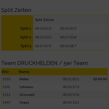
Split Zeiten
Split Zeiten
00:14:07.2
00:14:07.2
Split 1
00:13:13.5
00:27:20.8
Split 2
00:27:47.9
00:55:08.7
Split 3
Team DRUCKHELDEN / 5er Team
Stnr
Name
1510
Meller
00:31:05.1
02:49:40
1501
Lehmann
00:33:57.3
1513
Gronwald
00:33:57.6
1493
Voges
00:35:10.1