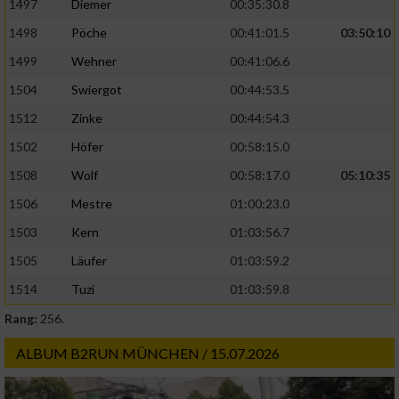
1497
Diemer
00:35:30.8
1498
Pöche
00:41:01.5
03:50:10
1499
Wehner
00:41:06.6
1504
Swiergot
00:44:53.5
1512
Zinke
00:44:54.3
1502
Höfer
00:58:15.0
1508
Wolf
00:58:17.0
05:10:35
1506
Mestre
01:00:23.0
1503
Kern
01:03:56.7
1505
Läufer
01:03:59.2
1514
Tuzi
01:03:59.8
Rang:
256.
ALBUM B2RUN MÜNCHEN / 15.07.2026