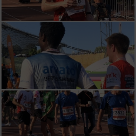
Verwendung von Profilen zur Auswahl
personalisierter Werbung
Erstellung von Profilen zur Personalisierung
von Inhalten
Verwendung von Profilen zur Auswahl
personalisierter Inhalte
Messung der Werbeleistung
Messung der Performance von Inhalten
Analyse von Zielgruppen durch Statistiken
oder Kombinationen von Daten aus
verschiedenen Quellen
Entwicklung und Verbesserung der Angebote