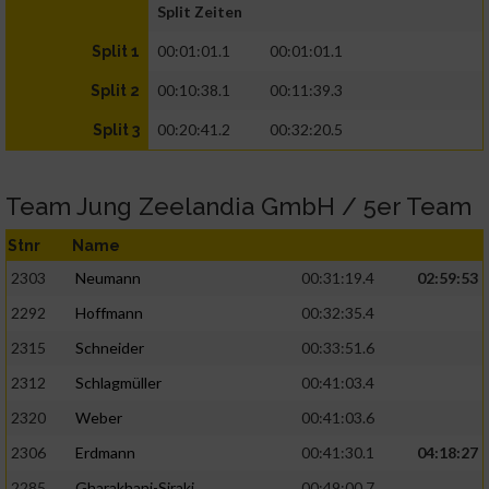
Split Zeiten
00:01:01.1
00:01:01.1
Split 1
00:10:38.1
00:11:39.3
Split 2
00:20:41.2
00:32:20.5
Split 3
Team Jung Zeelandia GmbH / 5er Team
Stnr
Name
2303
Neumann
00:31:19.4
02:59:53
2292
Hoffmann
00:32:35.4
2315
Schneider
00:33:51.6
2312
Schlagmüller
00:41:03.4
2320
Weber
00:41:03.6
2306
Erdmann
00:41:30.1
04:18:27
2285
Gharakhani-Siraki
00:49:00.7