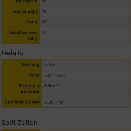
W
Kategorie
W
Geschlecht
47
Rang
47
Geschlechter
Rang
Details
Netto
Wertung
5:03 min/km
Pace
3,30 m/s
Meter pro
Sekunde
11,88 km/h
Geschwindigkeit
Split Zeiten