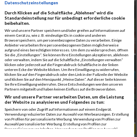
Datenschutzeinstellungen
Durch Klicken auf die Schaltfläche „Ablehnen“ wird die
Standardeinstellung nur für unbedingt erforderliche cookie
beibehalten.
Wir und unsere Partner speichern und/oder greifen auf Informationen auf
einem Gerät zu, wie z. B. eindeutige IDs in cookie und anderen
Browserspeichern, um personenbezogene Daten zu verarbeiten. Einige
Anbieter verarbeiten Ihre personenbezogenen Daten möglicherweise
aufgrund eines berechtigten Interesses. Um dem zu widersprechen, öffnen
Sie die „Einstellungen“. Sie können Ihre Einstellungen akzeptieren, ablehnen
oder verwalten, indem Sie auf die Schaltfläche „Einstellungen verwalten“
klicken oder jederzeit auf die Fingerabdruck-Schaltfläche in der linken
unteren Ecke der Website klicken. Um Ihre Einwilligung zu widerrufen,
klicken Sie auf den Fingerabdruck oder den Link in der Fußzeile der Website
und klicken Sie auf den Menüpunkt „Meine Daten“. Auf dieser Seite können
Sie Ihre Einwilligung widerrufen. Diese Entscheidungen werden unseren
Partnern mitgeteilt und haben keinen Einfluss auf die Browserdaten.
Wir und unsere Partner verarbeiten Daten, um die Leistung
der Website zu analysieren und Folgendes zu tun:
Speichern von oder Zugriff auf Informationen auf einem Endgerät.
Verwendung reduzierter Daten zur Auswahl von Werbeanzeigen. Erstellung
von Profilen für personalisierte Werbung. Verwendung von Profilen zur
Auswahl personalisierter Werbung. Erstellung von Profilen zur
ALBUM B2RUN MÜNCHEN, B2RUN / 16.07.2019
Personalisierung von Inhalten. Verwendung von Profilen zur Auswahl
personalisierter Inhalte. Messung der Werbeleistung. Messung der