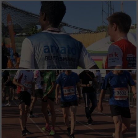
personalisierter Werbung
Erstellung von Profilen zur Personalisierung
von Inhalten
Verwendung von Profilen zur Auswahl
personalisierter Inhalte
Messung der Werbeleistung
Messung der Performance von Inhalten
Analyse von Zielgruppen durch Statistiken
oder Kombinationen von Daten aus
verschiedenen Quellen
Entwicklung und Verbesserung der Angebote
Verwendung reduzierter Daten zur Auswahl
von Inhalten