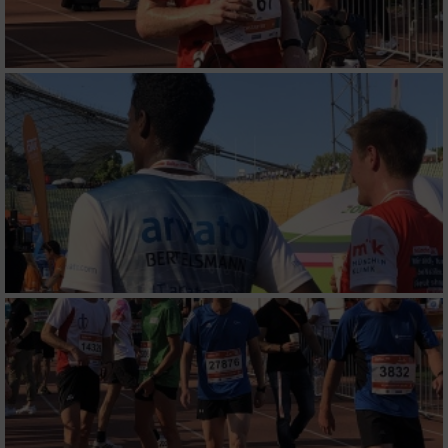
Verwendung von Profilen zur Auswahl
personalisierter Werbung
Erstellung von Profilen zur Personalisierung
von Inhalten
Verwendung von Profilen zur Auswahl
personalisierter Inhalte
Messung der Werbeleistung
Messung der Performance von Inhalten
Analyse von Zielgruppen durch Statistiken
oder Kombinationen von Daten aus
verschiedenen Quellen
Entwicklung und Verbesserung der Angebote