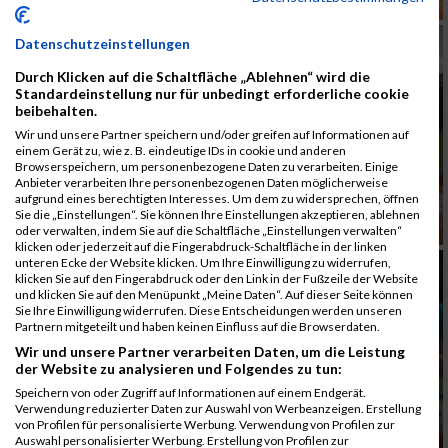
Datenschutzeinstellungen
Durch Klicken auf die Schaltfläche „Ablehnen“ wird die
Standardeinstellung nur für unbedingt erforderliche cookie
beibehalten.
Wir und unsere Partner speichern und/oder greifen auf Informationen auf
einem Gerät zu, wie z. B. eindeutige IDs in cookie und anderen
Browserspeichern, um personenbezogene Daten zu verarbeiten. Einige
Anbieter verarbeiten Ihre personenbezogenen Daten möglicherweise
aufgrund eines berechtigten Interesses. Um dem zu widersprechen, öffnen
Sie die „Einstellungen“. Sie können Ihre Einstellungen akzeptieren, ablehnen
oder verwalten, indem Sie auf die Schaltfläche „Einstellungen verwalten“
klicken oder jederzeit auf die Fingerabdruck-Schaltfläche in der linken
unteren Ecke der Website klicken. Um Ihre Einwilligung zu widerrufen,
klicken Sie auf den Fingerabdruck oder den Link in der Fußzeile der Website
und klicken Sie auf den Menüpunkt „Meine Daten“. Auf dieser Seite können
Sie Ihre Einwilligung widerrufen. Diese Entscheidungen werden unseren
Partnern mitgeteilt und haben keinen Einfluss auf die Browserdaten.
Wir und unsere Partner verarbeiten Daten, um die Leistung
der Website zu analysieren und Folgendes zu tun:
Speichern von oder Zugriff auf Informationen auf einem Endgerät.
Verwendung reduzierter Daten zur Auswahl von Werbeanzeigen. Erstellung
von Profilen für personalisierte Werbung. Verwendung von Profilen zur
Auswahl personalisierter Werbung. Erstellung von Profilen zur