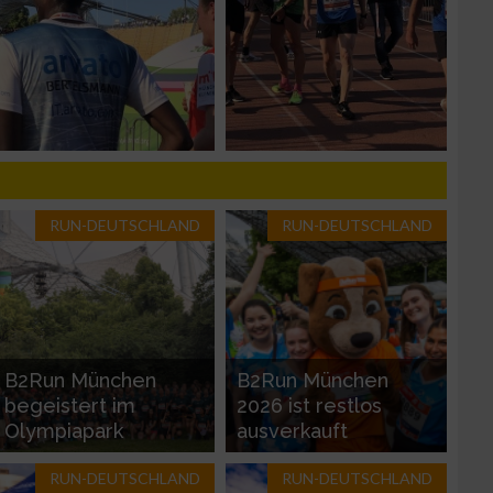
n von Daten aus
RUN-DEUTSCHLAND
RUN-DEUTSCHLAND
B2Run München
B2Run München
zieren
begeistert im
2026 ist restlos
Olympiapark
ausverkauft
RUN-DEUTSCHLAND
RUN-DEUTSCHLAND