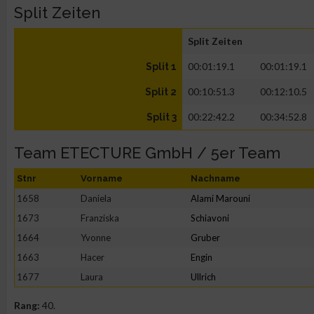
Split Zeiten
Split Zeiten
00:01:19.1
00:01:19.1
Split 1
00:10:51.3
00:12:10.5
Split 2
00:22:42.2
00:34:52.8
Split 3
Team ETECTURE GmbH / 5er Team
Stnr
Vorname
Nachname
1658
Daniela
Alami Marouni
1673
Franziska
Schiavoni
1664
Yvonne
Gruber
1663
Hacer
Engin
1677
Laura
Ullrich
Rang:
40.