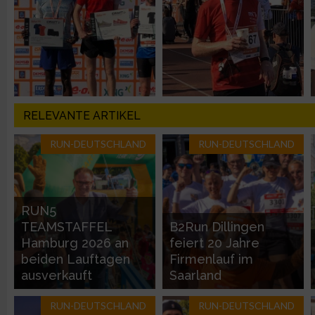
Messung der Performance von Inhalten
Analyse von Zielgruppen durch Statistiken oder Kombinatione
verschiedenen Quellen
Entwicklung und Verbesserung der Angebote
RELEVANTE ARTIKEL
RUN-DEUTSCHLAND
RUN-DEUTSCHLAND
Verwendung reduzierter Daten zur Auswahl von Inhalten
IAB-Besonderheiten:
Verwendung genauer Standortdaten
RUN5
TEAMSTAFFEL
B2Run Dillingen
Hamburg 2026 an
feiert 20 Jahre
Geräte anhand von aktiv angeforderten Informationen identifi
beiden Lauftagen
Firmenlauf im
ausverkauft
Saarland
Nicht-IAB-Verarbeitungszwecke:
RUN-DEUTSCHLAND
RUN-DEUTSCHLAND
Notwendig