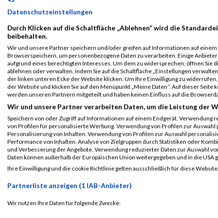
Datenschutzeinstellungen
Durch Klicken auf die Schaltfläche „Ablehnen“ wird die Standardei
beibehalten.
Wir und unsere Partner speichern und/oder greifen auf Informationen auf einem G
Browserspeichern, um personenbezogene Daten zu verarbeiten. Einige Anbiete
aufgrund eines berechtigten Interesses. Um dem zu widersprechen, öffnen Sie die
ablehnen oder verwalten, indem Sie auf die Schaltfläche „Einstellungen verwalten“
der linken unteren Ecke der Website klicken. Um Ihre Einwilligung zu widerrufen, 
der Website und klicken Sie auf den Menüpunkt „Meine Daten“. Auf dieser Seite 
werden unseren Partnern mitgeteilt und haben keinen Einfluss auf die Browserd
Wir und unsere Partner verarbeiten Daten, um die Leistung der W
ALBUM B2RUN MÜNCHEN / 15.07.2026
Speichern von oder Zugriff auf Informationen auf einem Endgerät. Verwendung r
von Profilen für personalisierte Werbung. Verwendung von Profilen zur Auswahl p
Personalisierung von Inhalten. Verwendung von Profilen zur Auswahl personalis
Performance von Inhalten. Analyse von Zielgruppen durch Statistiken oder Komb
und Verbesserung der Angebote. Verwendung reduzierter Daten zur Auswahl von
Daten können außerhalb der Europäischen Union weitergegeben und in die USA 
Ihre Einwilligung und die cookie Richtlinie gelten ausschließlich für diese Website
Partnerliste anzeigen (1 IAB-Anbieter)
Wir nutzen Ihre Daten für folgende Zwecke:
IAB-Verarbeitungszwecke: