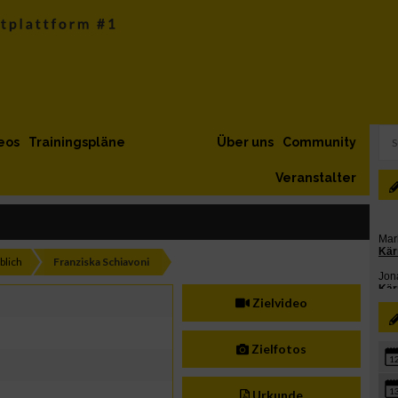
eos
Trainingspläne
Über uns
Community
Veranstalter
blich
Franziska Schiavoni
Zielvideo
Zielfotos
1
1
Urkunde