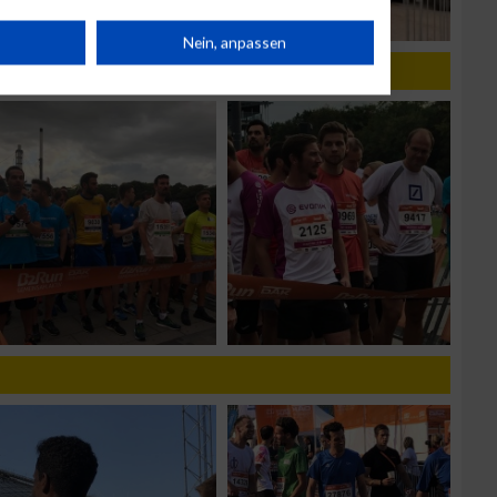
rät
Nein, anpassen
n
g