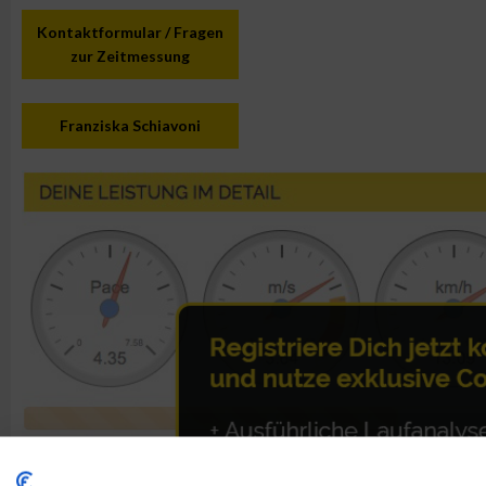
Kontaktformular / Fragen
zur Zeitmessung
Franziska Schiavoni