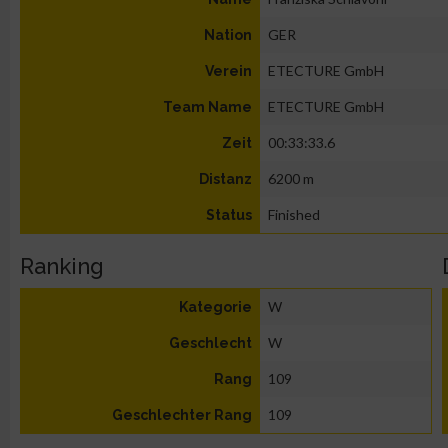
GER
Nation
ETECTURE GmbH
Verein
ETECTURE GmbH
Team Name
00:33:33.6
Zeit
6200 m
Distanz
Finished
Status
Ranking
W
Kategorie
W
Geschlecht
109
Rang
109
Geschlechter Rang