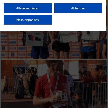
personalisierter Inhalte. Messung der Werbeleistung. Messung der
Performance von Inhalten. Analyse von Zielgruppen durch Statistiken oder
Kombinationen von Daten aus verschiedenen Quellen. Entwicklung und
Alle akzeptieren
Ablehnen
Verbesserung der Angebote. Verwendung reduzierter Daten zur Auswahl
von Inhalten.
Daten können außerhalb der Europäischen Union weitergegeben und in die
Nein, anpassen
USA gesendet werden.
Ihre Einwilligung und die cookie Richtlinie gelten ausschließlich für diese
Website/App.
Partnerliste anzeigen (1 IAB-Anbieter)
Wir nutzen Ihre Daten für folgende Zwecke:
IAB-Verarbeitungszwecke:
Speichern von oder Zugriff auf Informationen
auf einem Endgerät
Verwendung reduzierter Daten zur Auswahl
von Werbeanzeigen
Erstellung von Profilen für personalisierte
Werbung