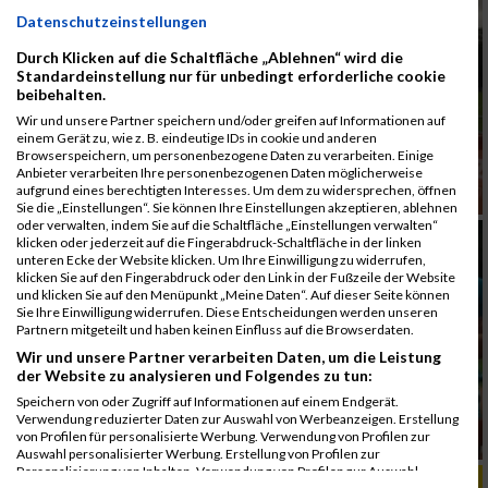
Datenschutzeinstellungen
Durch Klicken auf die Schaltfläche „Ablehnen“ wird die
Standardeinstellung nur für unbedingt erforderliche cookie
beibehalten.
Wir und unsere Partner speichern und/oder greifen auf Informationen auf
einem Gerät zu, wie z. B. eindeutige IDs in cookie und anderen
Browserspeichern, um personenbezogene Daten zu verarbeiten. Einige
Anbieter verarbeiten Ihre personenbezogenen Daten möglicherweise
aufgrund eines berechtigten Interesses. Um dem zu widersprechen, öffnen
Sie die „Einstellungen“. Sie können Ihre Einstellungen akzeptieren, ablehnen
oder verwalten, indem Sie auf die Schaltfläche „Einstellungen verwalten“
klicken oder jederzeit auf die Fingerabdruck-Schaltfläche in der linken
unteren Ecke der Website klicken. Um Ihre Einwilligung zu widerrufen,
klicken Sie auf den Fingerabdruck oder den Link in der Fußzeile der Website
und klicken Sie auf den Menüpunkt „Meine Daten“. Auf dieser Seite können
Sie Ihre Einwilligung widerrufen. Diese Entscheidungen werden unseren
Partnern mitgeteilt und haben keinen Einfluss auf die Browserdaten.
Wir und unsere Partner verarbeiten Daten, um die Leistung
der Website zu analysieren und Folgendes zu tun:
Speichern von oder Zugriff auf Informationen auf einem Endgerät.
Verwendung reduzierter Daten zur Auswahl von Werbeanzeigen. Erstellung
von Profilen für personalisierte Werbung. Verwendung von Profilen zur
Auswahl personalisierter Werbung. Erstellung von Profilen zur
Personalisierung von Inhalten. Verwendung von Profilen zur Auswahl
ALBUM B2RUN MÜNCHEN, B2RUN / 16.07.2019