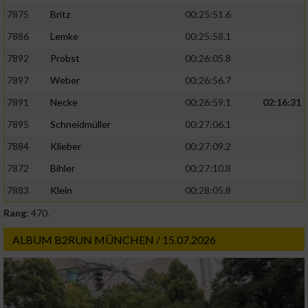
7875
Britz
00:25:51.6
7886
Lemke
00:25:58.1
7892
Probst
00:26:05.8
7897
Weber
00:26:56.7
7891
Necke
00:26:59.1
02:16:31
7895
Schneidmüller
00:27:06.1
7884
Klieber
00:27:09.2
7872
Bihler
00:27:10.8
7883
Klein
00:28:05.8
Rang:
470.
ALBUM B2RUN MÜNCHEN / 15.07.2026