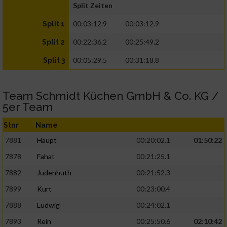
Split Zeiten
00:03:12.9
00:03:12.9
Split 1
00:22:36.2
00:25:49.2
Split 2
00:05:29.5
00:31:18.8
Split 3
Team Schmidt Küchen GmbH & Co. KG /
5er Team
Stnr
Name
7881
Haupt
00:20:02.1
01:50:22
7878
Fahat
00:21:25.1
7882
Judenhuth
00:21:52.3
7899
Kurt
00:23:00.4
7888
Ludwig
00:24:02.1
7893
Rein
00:25:50.6
02:10:42