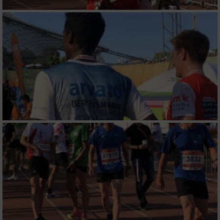
Verwendung von Profilen zur Auswahl
personalisierter Werbung
Erstellung von Profilen zur Personalisierung
von Inhalten
Verwendung von Profilen zur Auswahl
personalisierter Inhalte
Messung der Werbeleistung
Messung der Performance von Inhalten
Analyse von Zielgruppen durch Statistiken
oder Kombinationen von Daten aus
verschiedenen Quellen
Entwicklung und Verbesserung der Angebote
Verwendung reduzierter Daten zur Auswahl