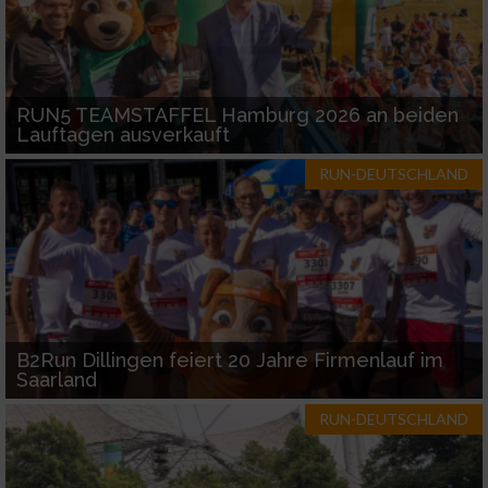
Funktional
RUN5 TEAMSTAFFEL Hamburg 2026 an beiden
Werbung
Lauftagen ausverkauft
RUN-DEUTSCHLAND
B2Run Dillingen feiert 20 Jahre Firmenlauf im
Saarland
RUN-DEUTSCHLAND