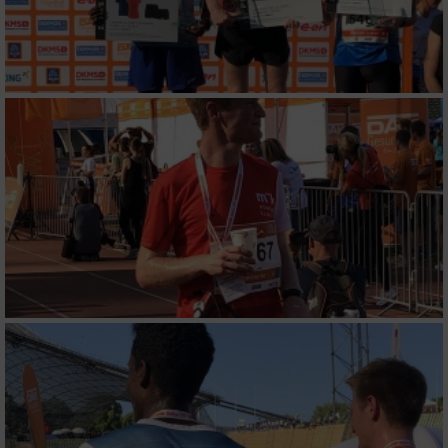
Verwendung reduzierter Daten zur Auswahl
von Werbeanzeigen
Erstellung von Profilen für personalisierte
Werbung
Verwendung von Profilen zur Auswahl
personalisierter Werbung
Erstellung von Profilen zur Personalisierung
von Inhalten
Verwendung von Profilen zur Auswahl
personalisierter Inhalte
Messung der Werbeleistung
Messung der Performance von Inhalten