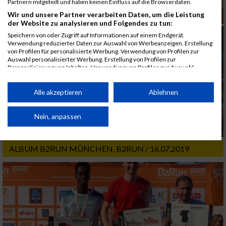
Partnern mitgeteilt und haben keinen Einfluss auf die Browserdaten.
Wir und unsere Partner verarbeiten Daten, um die Leistung
der Website zu analysieren und Folgendes zu tun:
Speichern von oder Zugriff auf Informationen auf einem Endgerät.
Verwendung reduzierter Daten zur Auswahl von Werbeanzeigen. Erstellung
von Profilen für personalisierte Werbung. Verwendung von Profilen zur
Auswahl personalisierter Werbung. Erstellung von Profilen zur
Personalisierung von Inhalten. Verwendung von Profilen zur Auswahl
personalisierter Inhalte. Messung der Werbeleistung. Messung der
Performance von Inhalten. Analyse von Zielgruppen durch Statistiken oder
Kombinationen von Daten aus verschiedenen Quellen. Entwicklung und
Alle akzeptieren
Ablehnen
Verbesserung der Angebote. Verwendung reduzierter Daten zur Auswahl
von Inhalten.
Daten können außerhalb der Europäischen Union weitergegeben und in die
Nein, anpassen
USA gesendet werden.
Ihre Einwilligung und die cookie Richtlinie gelten ausschließlich für diese
Website/App.
ALBUM B2RUN MÜNCHEN, B2RUN / 16.07.2019
Partnerliste anzeigen (1 IAB-Anbieter)
Wir nutzen Ihre Daten für folgende Zwecke:
IAB-Verarbeitungszwecke:
Speichern von oder Zugriff auf Informationen
auf einem Endgerät