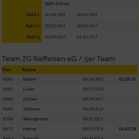
Split Zeiten
00:44:38.8
00:44:38.8
Split 1
00:12:04.9
00:56:43.7
Split 2
00:24:10.0
01:20:53.7
Split 3
Team ZG Raiffeisen eG / 5er Team
Stnr
Name
8661
Bührer
00:26:38.5
02:26:51
8682
Lucke
00:27:50.0
8664
Dufner
00:30:34.7
8690
Schieren
00:30:45.9
8706
Weingärtner
00:31:02.7
8672
Hefner
00:31:05.4
02:43:28
8692
Schmidt
00:31:57.6