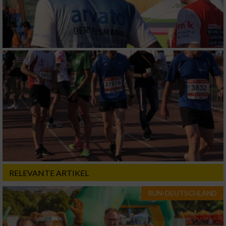
Analyse von Zielgruppen durch Statistiken
oder Kombinationen von Daten aus
verschiedenen Quellen
Entwicklung und Verbesserung der Angebote
Verwendung reduzierter Daten zur Auswahl
von Inhalten
IAB-Besonderheiten:
Verwendung genauer Standortdaten
Geräte anhand von aktiv angeforderten
Informationen identifizieren
Nicht-IAB-Verarbeitungszwecke:
RELEVANTE ARTIKEL
Notwendig
RUN-DEUTSCHLAND
Performance