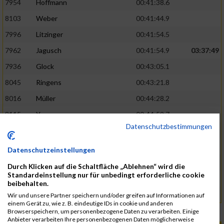
7954
Hoffmann
00:41:38.6
8103
Weber
00:41:44.9
7996
Litzinger
00:41:54.5
7962
Jagusch
00:41:54.9
03:37:49
7936
Glock
00:43:05.1
8045
Ringens
00:43:21.8
8016
Müller
00:44:28.2
8115
Yazgan
00:44:59.7
Datenschutzbestimmungen
8018
Nemec
00:47:52.0
04:13:29
7993
Le
00:48:24.9
Datenschutzeinstellungen
7948
Hechinger
00:51:42.5
Durch Klicken auf die Schaltfläche „Ablehnen“ wird die
Standardeinstellung nur für unbedingt erforderliche cookie
8013
Moritz
00:51:47.5
beibehalten.
8064
Schneider
00:53:43.0
Wir und unsere Partner speichern und/oder greifen auf Informationen auf
einem Gerät zu, wie z. B. eindeutige IDs in cookie und anderen
Rang:
184.
Browserspeichern, um personenbezogene Daten zu verarbeiten. Einige
Anbieter verarbeiten Ihre personenbezogenen Daten möglicherweise