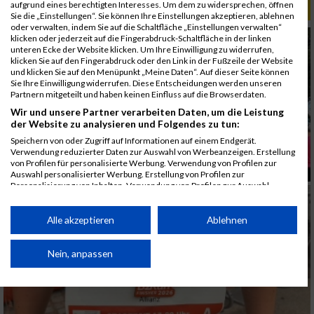
aufgrund eines berechtigten Interesses. Um dem zu widersprechen, öffnen
ALBUM B2RUN MÜNCHEN / 15.07.2026
Sie die „Einstellungen“. Sie können Ihre Einstellungen akzeptieren, ablehnen
oder verwalten, indem Sie auf die Schaltfläche „Einstellungen verwalten“
klicken oder jederzeit auf die Fingerabdruck-Schaltfläche in der linken
unteren Ecke der Website klicken. Um Ihre Einwilligung zu widerrufen,
klicken Sie auf den Fingerabdruck oder den Link in der Fußzeile der Website
und klicken Sie auf den Menüpunkt „Meine Daten“. Auf dieser Seite können
Sie Ihre Einwilligung widerrufen. Diese Entscheidungen werden unseren
Partnern mitgeteilt und haben keinen Einfluss auf die Browserdaten.
Wir und unsere Partner verarbeiten Daten, um die Leistung
der Website zu analysieren und Folgendes zu tun:
Speichern von oder Zugriff auf Informationen auf einem Endgerät.
Verwendung reduzierter Daten zur Auswahl von Werbeanzeigen. Erstellung
von Profilen für personalisierte Werbung. Verwendung von Profilen zur
Auswahl personalisierter Werbung. Erstellung von Profilen zur
Personalisierung von Inhalten. Verwendung von Profilen zur Auswahl
personalisierter Inhalte. Messung der Werbeleistung. Messung der
Performance von Inhalten. Analyse von Zielgruppen durch Statistiken oder
Kombinationen von Daten aus verschiedenen Quellen. Entwicklung und
Alle akzeptieren
Ablehnen
Verbesserung der Angebote. Verwendung reduzierter Daten zur Auswahl
von Inhalten.
Daten können außerhalb der Europäischen Union weitergegeben und in die
Nein, anpassen
USA gesendet werden.
Ihre Einwilligung und die cookie Richtlinie gelten ausschließlich für diese
Website/App.