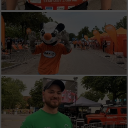
Partnerliste anzeigen (1 IAB-Anbieter)
Wir nutzen Ihre Daten für folgende Zwecke:
IAB-Verarbeitungszwecke:
Speichern von oder Zugriff auf Informationen
auf einem Endgerät
Verwendung reduzierter Daten zur Auswahl
von Werbeanzeigen
Erstellung von Profilen für personalisierte
Werbung
Verwendung von Profilen zur Auswahl
personalisierter Werbung
Erstellung von Profilen zur Personalisierung
von Inhalten
Verwendung von Profilen zur Auswahl
personalisierter Inhalte