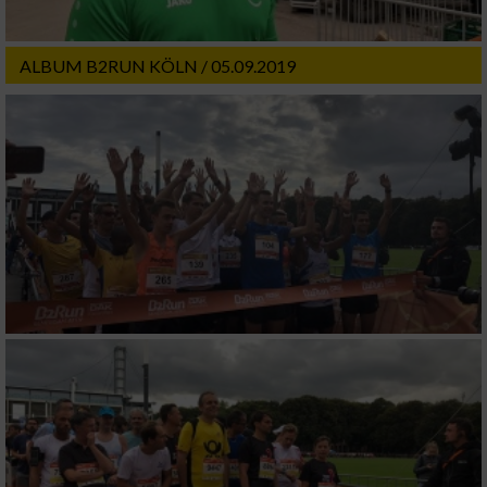
Messung der Werbeleistung
ALBUM B2RUN KÖLN / 05.09.2019
Messung der Performance von Inhalten
Analyse von Zielgruppen durch Statistiken
oder Kombinationen von Daten aus
verschiedenen Quellen
Entwicklung und Verbesserung der Angebote
Verwendung reduzierter Daten zur Auswahl
von Inhalten
IAB-Besonderheiten:
Verwendung genauer Standortdaten
Geräte anhand von aktiv angeforderten
Informationen identifizieren