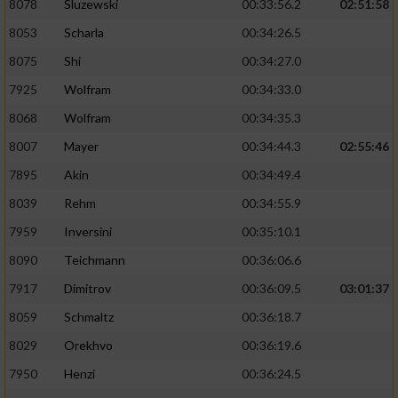
8078
Sluzewski
00:33:56.2
02:51:58
8053
Scharla
00:34:26.5
8075
Shi
00:34:27.0
7925
Wolfram
00:34:33.0
8068
Wolfram
00:34:35.3
8007
Mayer
00:34:44.3
02:55:46
7895
Akin
00:34:49.4
8039
Rehm
00:34:55.9
7959
Inversini
00:35:10.1
8090
Teichmann
00:36:06.6
7917
Dimitrov
00:36:09.5
03:01:37
8059
Schmaltz
00:36:18.7
8029
Orekhvo
00:36:19.6
7950
Henzi
00:36:24.5