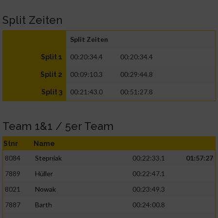
Split Zeiten
Split Zeiten
00:20:34.4
00:20:34.4
Split 1
00:09:10.3
00:29:44.8
Split 2
00:21:43.0
00:51:27.8
Split 3
Team 1&1 / 5er Team
Stnr
Name
8084
Stepniak
00:22:33.1
01:57:27
7889
Hüller
00:22:47.1
8021
Nowak
00:23:49.3
7887
Barth
00:24:00.8