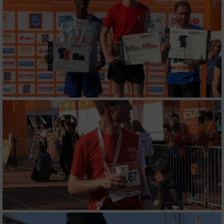
Erstellung von Profilen zur Personalisierung
von Inhalten
Verwendung von Profilen zur Auswahl
personalisierter Inhalte
Messung der Werbeleistung
Messung der Performance von Inhalten
Analyse von Zielgruppen durch Statistiken
oder Kombinationen von Daten aus
verschiedenen Quellen
Entwicklung und Verbesserung der Angebote
Verwendung reduzierter Daten zur Auswahl
von Inhalten