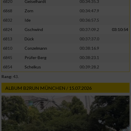
6820
Geiselhardt
00:34:35.3
6868
Zorn
00:34:47.9
6832
Ide
00:36:57.5
6824
Gschwind
00:37:09.2
03:10:54
6813
Dück
00:37:37.0
6810
Conzelmann
00:38:16.9
6845
Prüfer-Berg
00:38:23.1
6854
Schelkus
00:39:28.2
Rang:
43.
ALBUM B2RUN MÜNCHEN / 15.07.2026