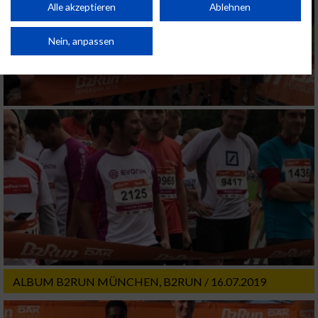
Kombinationen von Daten aus verschiedenen Quellen. Entwicklung und
Alle akzeptieren
Ablehnen
Verbesserung der Angebote. Verwendung reduzierter Daten zur Auswahl
von Inhalten.
Daten können außerhalb der Europäischen Union weitergegeben und in die
Nein, anpassen
USA gesendet werden.
Ihre Einwilligung und die cookie Richtlinie gelten ausschließlich für diese
Website/App.
Partnerliste anzeigen (1 IAB-Anbieter)
Wir nutzen Ihre Daten für folgende Zwecke:
IAB-Verarbeitungszwecke:
Speichern von oder Zugriff auf Informationen
auf einem Endgerät
Verwendung reduzierter Daten zur Auswahl
von Werbeanzeigen
Erstellung von Profilen für personalisierte
Werbung
ALBUM B2RUN MÜNCHEN, B2RUN / 16.07.2019
Verwendung von Profilen zur Auswahl
personalisierter Werbung