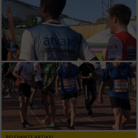
IAB-Besonderheiten:
Verwendung genauer Standortdaten
Geräte anhand von aktiv angeforderten
Informationen identifizieren
Nicht-IAB-Verarbeitungszwecke:
Notwendig
Performance
Funktional
Werbung
RELEVANTE ARTIKEL