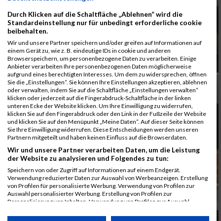
Durch Klicken auf die Schaltfläche „Ablehnen“ wird die
Standardeinstellung nur für unbedingt erforderliche cookie
beibehalten.
Wir und unsere Partner speichern und/oder greifen auf Informationen auf
einem Gerät zu, wie z. B. eindeutige IDs in cookie und anderen
Browserspeichern, um personenbezogene Daten zu verarbeiten. Einige
Anbieter verarbeiten Ihre personenbezogenen Daten möglicherweise
aufgrund eines berechtigten Interesses. Um dem zu widersprechen, öffnen
Sie die „Einstellungen“. Sie können Ihre Einstellungen akzeptieren, ablehnen
oder verwalten, indem Sie auf die Schaltfläche „Einstellungen verwalten“
klicken oder jederzeit auf die Fingerabdruck-Schaltfläche in der linken
unteren Ecke der Website klicken. Um Ihre Einwilligung zu widerrufen,
klicken Sie auf den Fingerabdruck oder den Link in der Fußzeile der Website
und klicken Sie auf den Menüpunkt „Meine Daten“. Auf dieser Seite können
Sie Ihre Einwilligung widerrufen. Diese Entscheidungen werden unseren
Partnern mitgeteilt und haben keinen Einfluss auf die Browserdaten.
Wir und unsere Partner verarbeiten Daten, um die Leistung
der Website zu analysieren und Folgendes zu tun:
Speichern von oder Zugriff auf Informationen auf einem Endgerät.
Verwendung reduzierter Daten zur Auswahl von Werbeanzeigen. Erstellung
von Profilen für personalisierte Werbung. Verwendung von Profilen zur
Auswahl personalisierter Werbung. Erstellung von Profilen zur
Personalisierung von Inhalten. Verwendung von Profilen zur Auswahl
personalisierter Inhalte. Messung der Werbeleistung. Messung der
Performance von Inhalten. Analyse von Zielgruppen durch Statistiken oder