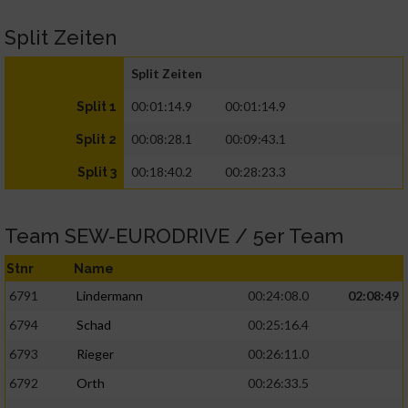
Split Zeiten
Split Zeiten
00:01:14.9
00:01:14.9
Split 1
00:08:28.1
00:09:43.1
Split 2
00:18:40.2
00:28:23.3
Split 3
Team SEW-EURODRIVE / 5er Team
Stnr
Name
6791
Lindermann
00:24:08.0
02:08:49
6794
Schad
00:25:16.4
6793
Rieger
00:26:11.0
6792
Orth
00:26:33.5