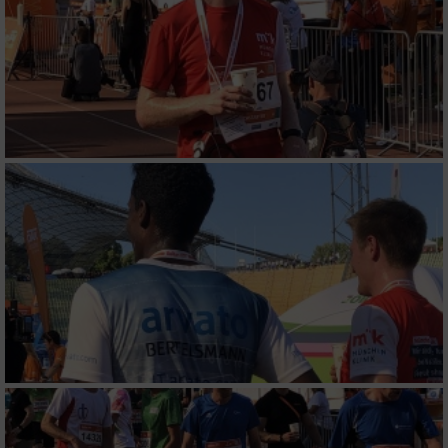
Erstellung von Profilen für personalisierte
Werbung
Verwendung von Profilen zur Auswahl
personalisierter Werbung
Erstellung von Profilen zur Personalisierung
von Inhalten
Verwendung von Profilen zur Auswahl
personalisierter Inhalte
Messung der Werbeleistung
Messung der Performance von Inhalten
Analyse von Zielgruppen durch Statistiken
oder Kombinationen von Daten aus
verschiedenen Quellen