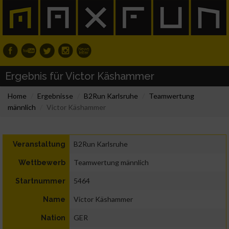
Ergebnis für Victor Käshammer
Home
Ergebnisse
B2Run Karlsruhe
Teamwertung
männlich
Victor Käshammer
B2Run Karlsruhe
Veranstaltung
Teamwertung männlich
Wettbewerb
5464
Startnummer
Victor Käshammer
Name
GER
Nation