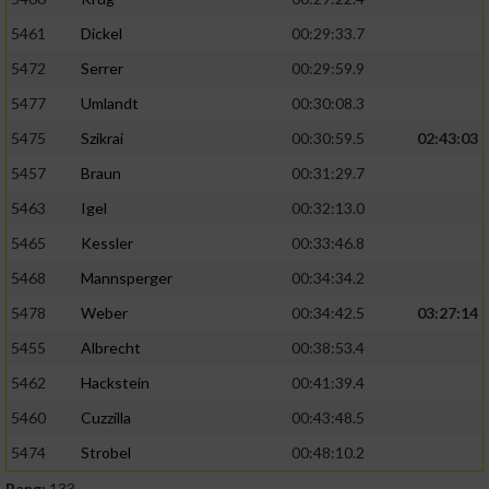
5461
Dickel
00:29:33.7
5472
Serrer
00:29:59.9
5477
Umlandt
00:30:08.3
5475
Szikrai
00:30:59.5
02:43:03
5457
Braun
00:31:29.7
5463
Igel
00:32:13.0
5465
Kessler
00:33:46.8
5468
Mannsperger
00:34:34.2
5478
Weber
00:34:42.5
03:27:14
5455
Albrecht
00:38:53.4
5462
Hackstein
00:41:39.4
5460
Cuzzilla
00:43:48.5
5474
Strobel
00:48:10.2
Rang:
133.