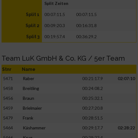
Split Zeiten
00:07:11.5
00:07:11.5
Split 1
00:09:20.3
00:16:31.8
Split 2
00:19:57.4
00:36:29.2
Split 3
Team LuK GmbH & Co. KG / 5er Team
Stnr
Name
5471
Raber
00:21:17.9
02:07:10
5458
Breitling
00:24:08.2
5456
Braun
00:25:32.1
5459
Brielmaier
00:27:20.8
5479
Frank
00:28:51.5
5464
Käshammer
00:29:17.7
02:28:22
5466
Krug
00:29:22.4