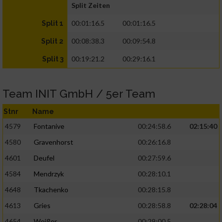
Split Zeiten
00:01:16.5
00:01:16.5
Split 1
00:08:38.3
00:09:54.8
Split 2
00:19:21.2
00:29:16.1
Split 3
Team INIT GmbH / 5er Team
Stnr
Name
4579
Fontanive
00:24:58.6
02:15:40
4580
Gravenhorst
00:26:16.8
4601
Deufel
00:27:59.6
4584
Mendrzyk
00:28:10.1
4648
Tkachenko
00:28:15.8
4613
Gries
00:28:58.8
02:28:04
4654
Weißer
00:29:00.5