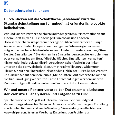
Datenschutzeinstellungen
Durch Klicken auf die Schaltfläche „Ablehnen“ wird die
Standardeinstellung nur für unbedingt erforderliche cookie
beibehalten.
Wir und unsere Partner speichern und/oder greifen auf Informationen auf
einem Gerät zu, wie z. B. eindeutige IDs in cookie und anderen
Browserspeichern, um personenbezogene Daten zu verarbeiten. Einige
Anbieter verarbeiten Ihre personenbezogenen Daten möglicherweise
aufgrund eines berechtigten Interesses. Um dem zu widersprechen, öffnen
Sie die „Einstellungen“. Sie können Ihre Einstellungen akzeptieren, ablehnen
oder verwalten, indem Sie auf die Schaltfläche „Einstellungen verwalten“
klicken oder jederzeit auf die Fingerabdruck-Schaltfläche in der linken
unteren Ecke der Website klicken. Um Ihre Einwilligung zu widerrufen,
klicken Sie auf den Fingerabdruck oder den Link in der Fußzeile der Website
und klicken Sie auf den Menüpunkt „Meine Daten“. Auf dieser Seite können
Sie Ihre Einwilligung widerrufen. Diese Entscheidungen werden unseren
Partnern mitgeteilt und haben keinen Einfluss auf die Browserdaten.
Wir und unsere Partner verarbeiten Daten, um die Leistung
der Website zu analysieren und Folgendes zu tun:
Speichern von oder Zugriff auf Informationen auf einem Endgerät.
Verwendung reduzierter Daten zur Auswahl von Werbeanzeigen. Erstellung
von Profilen für personalisierte Werbung. Verwendung von Profilen zur
Auswahl personalisierter Werbung. Erstellung von Profilen zur