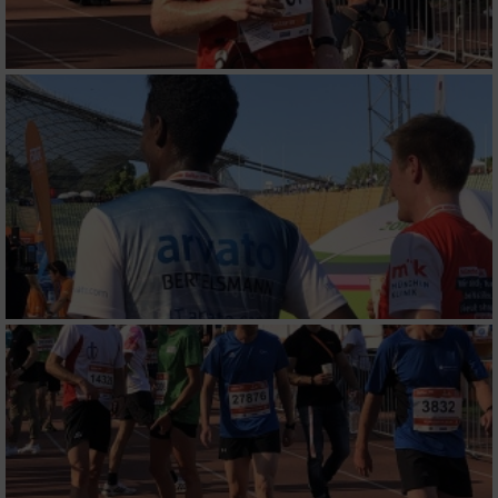
Verwendung reduzierter Daten zur Auswahl
von Inhalten
IAB-Besonderheiten:
Verwendung genauer Standortdaten
Geräte anhand von aktiv angeforderten
Informationen identifizieren
Nicht-IAB-Verarbeitungszwecke:
Notwendig
Performance
Funktional
Werbung