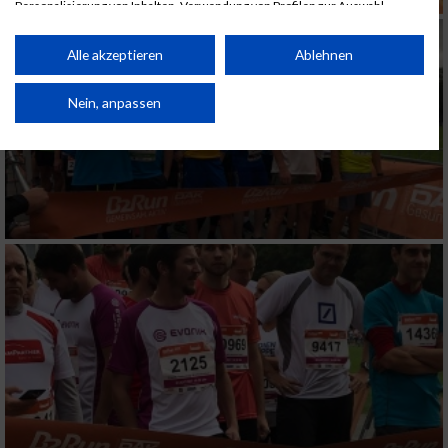
Personalisierung von Inhalten. Verwendung von Profilen zur Auswahl
personalisierter Inhalte. Messung der Werbeleistung. Messung der
Performance von Inhalten. Analyse von Zielgruppen durch Statistiken oder
Kombinationen von Daten aus verschiedenen Quellen. Entwicklung und
Alle akzeptieren
Ablehnen
Verbesserung der Angebote. Verwendung reduzierter Daten zur Auswahl
von Inhalten.
Daten können außerhalb der Europäischen Union weitergegeben und in die
Nein, anpassen
USA gesendet werden.
Ihre Einwilligung und die cookie Richtlinie gelten ausschließlich für diese
Website/App.
Partnerliste anzeigen (1 IAB-Anbieter)
Wir nutzen Ihre Daten für folgende Zwecke:
IAB-Verarbeitungszwecke:
Speichern von oder Zugriff auf Informationen
auf einem Endgerät
Verwendung reduzierter Daten zur Auswahl
von Werbeanzeigen
Erstellung von Profilen für personalisierte
Werbung