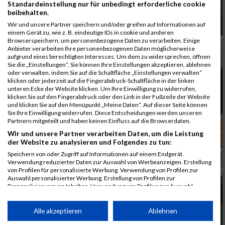
Standardeinstellung nur für unbedingt erforderliche cookie
beibehalten.
Wir und unsere Partner speichern und/oder greifen auf Informationen auf
einem Gerät zu, wie z. B. eindeutige IDs in cookie und anderen
Browserspeichern, um personenbezogene Daten zu verarbeiten. Einige
Anbieter verarbeiten Ihre personenbezogenen Daten möglicherweise
aufgrund eines berechtigten Interesses. Um dem zu widersprechen, öffnen
Sie die „Einstellungen“. Sie können Ihre Einstellungen akzeptieren, ablehnen
oder verwalten, indem Sie auf die Schaltfläche „Einstellungen verwalten“
klicken oder jederzeit auf die Fingerabdruck-Schaltfläche in der linken
unteren Ecke der Website klicken. Um Ihre Einwilligung zu widerrufen,
klicken Sie auf den Fingerabdruck oder den Link in der Fußzeile der Website
und klicken Sie auf den Menüpunkt „Meine Daten“. Auf dieser Seite können
Sie Ihre Einwilligung widerrufen. Diese Entscheidungen werden unseren
Partnern mitgeteilt und haben keinen Einfluss auf die Browserdaten.
Wir und unsere Partner verarbeiten Daten, um die Leistung
der Website zu analysieren und Folgendes zu tun:
Speichern von oder Zugriff auf Informationen auf einem Endgerät.
Verwendung reduzierter Daten zur Auswahl von Werbeanzeigen. Erstellung
von Profilen für personalisierte Werbung. Verwendung von Profilen zur
Auswahl personalisierter Werbung. Erstellung von Profilen zur
Personalisierung von Inhalten. Verwendung von Profilen zur Auswahl
personalisierter Inhalte. Messung der Werbeleistung. Messung der
Performance von Inhalten. Analyse von Zielgruppen durch Statistiken oder
Kombinationen von Daten aus verschiedenen Quellen. Entwicklung und
Alle akzeptieren
Ablehnen
Verbesserung der Angebote. Verwendung reduzierter Daten zur Auswahl