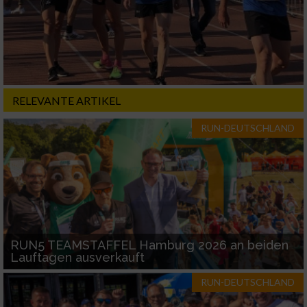
Verwendung reduzierter Daten zur Auswahl
von Inhalten
IAB-Besonderheiten:
Verwendung genauer Standortdaten
RELEVANTE ARTIKEL
Geräte anhand von aktiv angeforderten
RUN-DEUTSCHLAND
Informationen identifizieren
Nicht-IAB-Verarbeitungszwecke:
Notwendig
Performance
RUN5 TEAMSTAFFEL Hamburg 2026 an beiden
Lauftagen ausverkauft
Funktional
RUN-DEUTSCHLAND