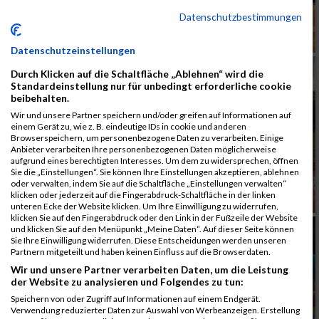
Datenschutzbestimmungen
Datenschutzeinstellungen
Durch Klicken auf die Schaltfläche „Ablehnen“ wird die
Standardeinstellung nur für unbedingt erforderliche cookie
beibehalten.
Wir und unsere Partner speichern und/oder greifen auf Informationen auf
einem Gerät zu, wie z. B. eindeutige IDs in cookie und anderen
Browserspeichern, um personenbezogene Daten zu verarbeiten. Einige
Anbieter verarbeiten Ihre personenbezogenen Daten möglicherweise
aufgrund eines berechtigten Interesses. Um dem zu widersprechen, öffnen
Sie die „Einstellungen“. Sie können Ihre Einstellungen akzeptieren, ablehnen
oder verwalten, indem Sie auf die Schaltfläche „Einstellungen verwalten“
klicken oder jederzeit auf die Fingerabdruck-Schaltfläche in der linken
unteren Ecke der Website klicken. Um Ihre Einwilligung zu widerrufen,
klicken Sie auf den Fingerabdruck oder den Link in der Fußzeile der Website
und klicken Sie auf den Menüpunkt „Meine Daten“. Auf dieser Seite können
Sie Ihre Einwilligung widerrufen. Diese Entscheidungen werden unseren
Partnern mitgeteilt und haben keinen Einfluss auf die Browserdaten.
Wir und unsere Partner verarbeiten Daten, um die Leistung
der Website zu analysieren und Folgendes zu tun:
Speichern von oder Zugriff auf Informationen auf einem Endgerät.
Verwendung reduzierter Daten zur Auswahl von Werbeanzeigen. Erstellung