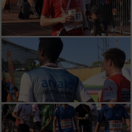
Werbung
Verwendung von Profilen zur Auswahl
personalisierter Werbung
Erstellung von Profilen zur Personalisierung
von Inhalten
Verwendung von Profilen zur Auswahl
personalisierter Inhalte
Messung der Werbeleistung
Messung der Performance von Inhalten
Analyse von Zielgruppen durch Statistiken
oder Kombinationen von Daten aus
verschiedenen Quellen
Entwicklung und Verbesserung der Angebote