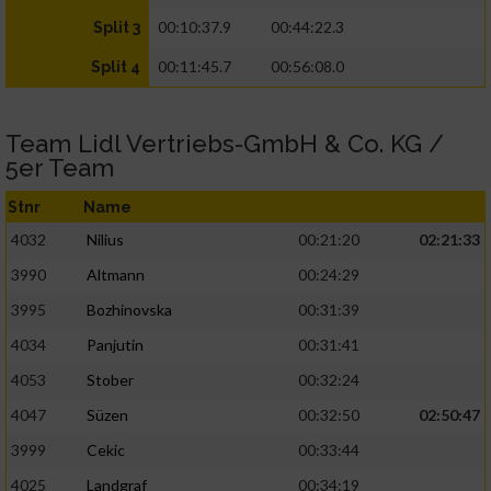
00:10:37.9
00:44:22.3
Split 3
00:11:45.7
00:56:08.0
Split 4
Team Lidl Vertriebs-GmbH & Co. KG /
5er Team
Stnr
Name
4032
Nilius
00:21:20
02:21:33
3990
Altmann
00:24:29
3995
Bozhinovska
00:31:39
4034
Panjutin
00:31:41
4053
Stober
00:32:24
4047
Süzen
00:32:50
02:50:47
3999
Cekic
00:33:44
4025
Landgraf
00:34:19