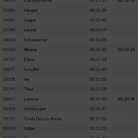
35119
Kaltenbrunner
00:25:37
02:18:55
35002
Hauger
00:25:38
34882
Gagel
00:25:40
35280
Lessel
00:30:59
36030
Schumacher
00:31:01
35940
Wrana
00:25:43
02:19:29
34797
Eilers
00:25:43
35671
Schuller
00:25:43
35008
He
00:31:01
35799
Thur
00:31:19
36017
Lommer
00:25:45
02:20:06
35058
Holnburger
00:25:47
34727
Cosio De Los Arcos
00:25:51
35910
Wilke
00:31:21