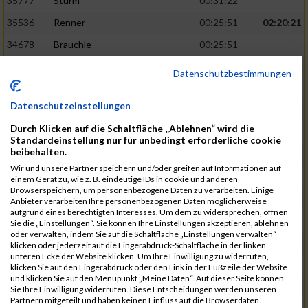
35777
Sturm
00:31:22
35536
Renner
00:25:51
02:20:21
34678
Brauchle
00:25:51
34905
Giannios
00:25:52
Datenschutzbestimmungen
35853
Von Klitzing
00:31:23
Datenschutzeinstellungen
34939
Greiner
00:31:24
Durch Klicken auf die Schaltfläche „Ablehnen“ wird die
35230
Krimmer
00:25:53
02:20:36
Standardeinstellung nur für unbedingt erforderliche cookie
beibehalten.
34938
Grehl
00:25:56
Wir und unsere Partner speichern und/oder greifen auf Informationen auf
35795
Thavendranathan
00:25:58
einem Gerät zu, wie z. B. eindeutige IDs in cookie und anderen
Browserspeichern, um personenbezogene Daten zu verarbeiten. Einige
35361
Mendlewitsch
00:31:24
Anbieter verarbeiten Ihre personenbezogenen Daten möglicherweise
aufgrund eines berechtigten Interesses. Um dem zu widersprechen, öffnen
35387
Mödl
00:31:25
Sie die „Einstellungen“. Sie können Ihre Einstellungen akzeptieren, ablehnen
oder verwalten, indem Sie auf die Schaltfläche „Einstellungen verwalten“
35082
Iltgen
00:25:58
02:20:48
klicken oder jederzeit auf die Fingerabdruck-Schaltfläche in der linken
unteren Ecke der Website klicken. Um Ihre Einwilligung zu widerrufen,
34986
Hänisch
00:25:59
klicken Sie auf den Fingerabdruck oder den Link in der Fußzeile der Website
und klicken Sie auf den Menüpunkt „Meine Daten“. Auf dieser Seite können
35359
Meister
00:25:59
Sie Ihre Einwilligung widerrufen. Diese Entscheidungen werden unseren
Partnern mitgeteilt und haben keinen Einfluss auf die Browserdaten.