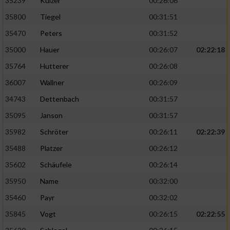
35239
Külzer
00:26:06
Verwendung reduzierter Daten zur Auswahl
von Werbeanzeigen
35800
Tiegel
00:31:51
35470
Peters
00:31:52
Erstellung von Profilen für personalisierte
Werbung
35000
Hauer
00:26:07
02:22:18
35764
Hutterer
00:26:08
Verwendung von Profilen zur Auswahl
personalisierter Werbung
36007
Wallner
00:26:09
34743
Dettenbach
00:31:57
Erstellung von Profilen zur Personalisierung
von Inhalten
35095
Janson
00:31:57
35982
Schröter
00:26:11
02:22:39
Verwendung von Profilen zur Auswahl
personalisierter Inhalte
35488
Platzer
00:26:12
35602
Schäufele
00:26:14
Messung der Werbeleistung
35950
Name
00:32:00
35460
Payr
00:32:02
Messung der Performance von Inhalten
35845
Vogt
00:26:15
02:22:55
Analyse von Zielgruppen durch Statistiken