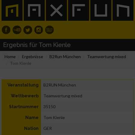
Ergebnis für Tom Kienle
Home
Ergebnisse
B2Run München
Teamwertung mixed
Tom Kienle
B2RUN München
Veranstaltung
Teamwertung mixed
Wettbewerb
35150
Startnummer
Tom Kienle
Name
GER
Nation