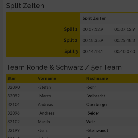
Split Zeiten
Split Zeiten
00:07:12.9
00:07:12.9
Split 1
00:18:35.9
00:25:48.8
Split 2
00:14:18.1
00:40:07.0
Split 3
Team Rohde & Schwarz / 5er Team
Stnr
Vorname
Nachname
32090
-Stefan
-Sohr
32092
-Marco
-Volbracht
32104
Andreas
Oberberger
32096
-Andreas
-Seider
32102
Martin
Welz
32199
-Jens
-Steinwandt