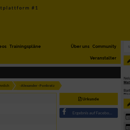
eos
Trainingspläne
Über uns
Community
Veranstalter
nnlich
-Alexander -Ponkratz
Urkunde
Ergebnis auf Facebook teilen
1
1