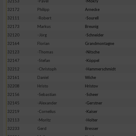
32153
-Pavel
-Mokry
32172
Philipp
Arnecke
Erstellung von Profilen zur Personalisierung von Inhalten
32111
-Robert
-Sourell
32173
Markus
Breunig
Verwendung von Profilen zur Auswahl personalisierter Inhalte
32120
-Jörg
-Schneider
32164
Florian
Grandmontagne
Messung der Werbeleistung
32123
-Thomas
-Nitsche
32147
-Stefan
-Köppel
Messung der Performance von Inhalten
32212
-Christoph
-Hammerschmidt
32161
Daniel
Wiche
Analyse von Zielgruppen durch Statistiken oder Kombinatione
32208
Hristo
Hristov
verschiedenen Quellen
32156
-Sebastian
-Scheer
32145
-Alexander
-Gerstner
Entwicklung und Verbesserung der Angebote
32219
-Cornelius
-Kaiser
32113
-Moritz
-Holter
Verwendung reduzierter Daten zur Auswahl von Inhalten
32233
Gerd
Bresser