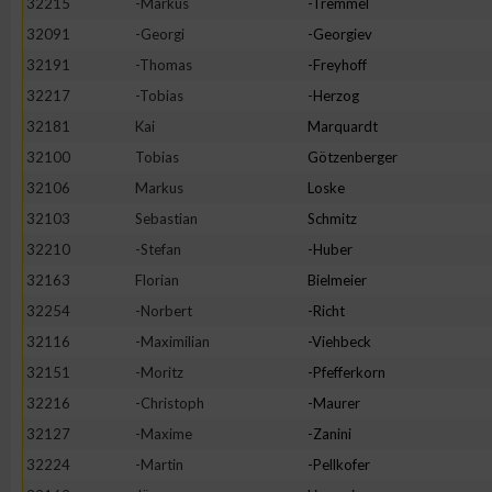
32215
-Markus
-Tremmel
32091
-Georgi
-Georgiev
32191
-Thomas
-Freyhoff
32217
-Tobias
-Herzog
32181
Kai
Marquardt
32100
Tobias
Götzenberger
32106
Markus
Loske
32103
Sebastian
Schmitz
32210
-Stefan
-Huber
32163
Florian
Bielmeier
32254
-Norbert
-Richt
32116
-Maximilian
-Viehbeck
32151
-Moritz
-Pfefferkorn
32216
-Christoph
-Maurer
32127
-Maxime
-Zanini
32224
-Martin
-Pellkofer