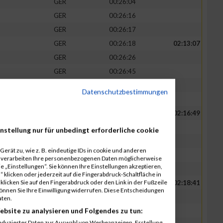
GER
00:26:04
GER
00:26:16
GER
00:26:17
GER
00:26:18
02:13:07
GER
00:26:26
GER
00:26:45
GER
00:26:46
Datenschutzbestimmungen
GER
00:26:52
GER
00:26:54
02:16:49
GER
00:27:06
nstellung nur für unbedingt erforderliche cookie
GER
00:27:31
erät zu, wie z. B. eindeutige IDs in cookie und anderen
GER
00:27:37
r verarbeiten Ihre personenbezogenen Daten möglicherweise
 „Einstellungen“. Sie können Ihre Einstellungen akzeptieren,
GER
00:27:41
 klicken oder jederzeit auf die Fingerabdruck-Schaltfläche in
klicken Sie auf den Fingerabdruck oder den Link in der Fußzeile
GER
00:27:43
02:18:41
können Sie Ihre Einwilligung widerrufen. Diese Entscheidungen
GER
00:27:43
aten.
ebsite zu analysieren und Folgendes zu tun:
GER
00:27:45
eduzierter Daten zur Auswahl von Werbeanzeigen. Erstellung