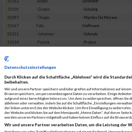
32162
Jürgen
Linsmeier
32101
-Gregor
-Schulzig
32097
-Thiago
-Martins De Moraes
32167
Felix
Hoffmann
32251
-Johannes
-Schmalz
32194
-Patrick
-Probst
32105
Herbert
Ries
32214
-Julian
-Amann
32187
Simon
Strobel
Datenschutzeinstellungen
32098
-Martin
-Walig
Durch Klicken auf die Schaltfläche „Ablehnen“ wird die Standardei
beibehalten.
32174
Frank
Gröger
Wir und unsere Partner speichern und/oder greifen auf Informationen auf einem G
32205
Gunnar
Zigan
Browserspeichern, um personenbezogene Daten zu verarbeiten. Einige Anbiete
aufgrund eines berechtigten Interesses. Um dem zu widersprechen, öffnen Sie die
32137
-Ignacio
-Obando
ablehnen oder verwalten, indem Sie auf die Schaltfläche „Einstellungen verwalten“
der linken unteren Ecke der Website klicken. Um Ihre Einwilligung zu widerrufen, 
32157
Florian
Huber
der Website und klicken Sie auf den Menüpunkt „Meine Daten“. Auf dieser Seite 
32109
-Ajan
-Joshi
werden unseren Partnern mitgeteilt und haben keinen Einfluss auf die Browserd
Wir und unsere Partner verarbeiten Daten, um die Leistung der W
32228
Richard
Rasch
Speichern von oder Zugriff auf Informationen auf einem Endgerät. Verwendung r