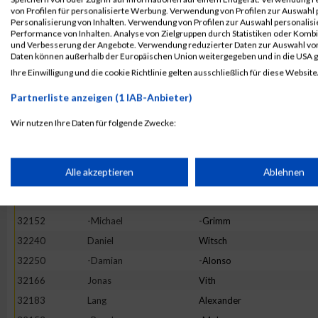
32142
-Marcel
-Thränhardt
von Profilen für personalisierte Werbung. Verwendung von Profilen zur Auswahl p
32221
-Ludwig
-Strobl
Personalisierung von Inhalten. Verwendung von Profilen zur Auswahl personalis
Performance von Inhalten. Analyse von Zielgruppen durch Statistiken oder Komb
32114
-Matthias
-Fuchs
und Verbesserung der Angebote. Verwendung reduzierter Daten zur Auswahl von
Daten können außerhalb der Europäischen Union weitergegeben und in die USA 
32235
Korbinian
Sieber
Ihre Einwilligung und die cookie Richtlinie gelten ausschließlich für diese Website
32099
-Detlef
-Steinmaier
Partnerliste anzeigen (1 IAB-Anbieter)
32119
-Florian
-Mangstl
32128
-Bernd
-Storch
Wir nutzen Ihre Daten für folgende Zwecke:
IAB-Verarbeitungszwecke:
32242
No
Name
32248
-Dominik
-Mölter
Speichern von oder Zugriff auf Informationen auf einem Endge
Alle akzeptieren
Ablehnen
32247
Christian
Guthy
32171
Hubert
Roll
Verwendung reduzierter Daten zur Auswahl von Werbeanzeige
32152
-Michael
-Grimm
32240
Daniel
Witsch
Erstellung von Profilen für personalisierte Werbung
32250
-Damian
-Alonso
32166
Jonas
Vith
32183
Lang
Alexander
Verwendung von Profilen zur Auswahl personalisierter Werbun