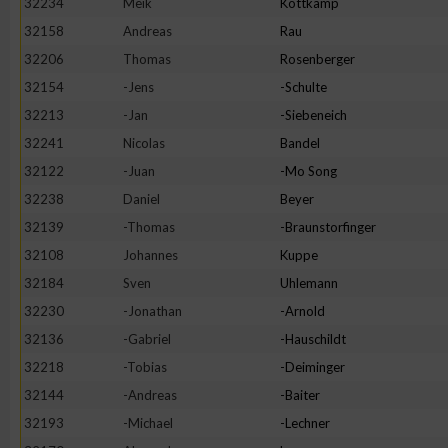
32234
Meik
Kottkamp
IAB-Besonderheiten:
32158
Andreas
Rau
Verwendung genauer Standortdaten
32206
Thomas
Rosenberger
32154
-Jens
-Schulte
Geräte anhand von aktiv angeforderten Informationen identifi
32213
-Jan
-Siebeneich
32241
Nicolas
Bandel
Nicht-IAB-Verarbeitungszwecke:
32122
-Juan
-Mo Song
Notwendig
32238
Daniel
Beyer
32139
-Thomas
-Braunstorfinger
32108
Johannes
Kuppe
Performance
32184
Sven
Uhlemann
32230
-Jonathan
-Arnold
Funktional
32136
-Gabriel
-Hauschildt
32218
-Tobias
-Deiminger
Werbung
32144
-Andreas
-Baiter
32193
-Michael
-Lechner