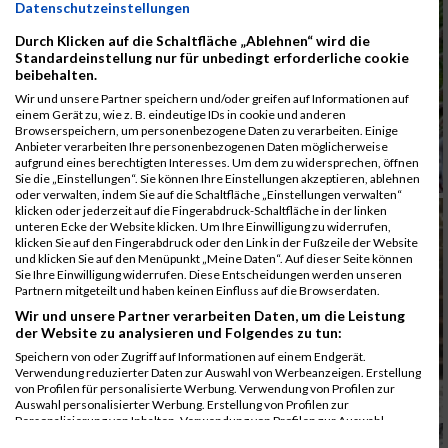
Datenschutzeinstellungen
Durch Klicken auf die Schaltfläche „Ablehnen“ wird die
Standardeinstellung nur für unbedingt erforderliche cookie
beibehalten.
Wir und unsere Partner speichern und/oder greifen auf Informationen auf
einem Gerät zu, wie z. B. eindeutige IDs in cookie und anderen
Browserspeichern, um personenbezogene Daten zu verarbeiten. Einige
Anbieter verarbeiten Ihre personenbezogenen Daten möglicherweise
aufgrund eines berechtigten Interesses. Um dem zu widersprechen, öffnen
Sie die „Einstellungen“. Sie können Ihre Einstellungen akzeptieren, ablehnen
oder verwalten, indem Sie auf die Schaltfläche „Einstellungen verwalten“
klicken oder jederzeit auf die Fingerabdruck-Schaltfläche in der linken
unteren Ecke der Website klicken. Um Ihre Einwilligung zu widerrufen,
klicken Sie auf den Fingerabdruck oder den Link in der Fußzeile der Website
und klicken Sie auf den Menüpunkt „Meine Daten“. Auf dieser Seite können
Sie Ihre Einwilligung widerrufen. Diese Entscheidungen werden unseren
Partnern mitgeteilt und haben keinen Einfluss auf die Browserdaten.
Wir und unsere Partner verarbeiten Daten, um die Leistung
der Website zu analysieren und Folgendes zu tun:
Speichern von oder Zugriff auf Informationen auf einem Endgerät.
Verwendung reduzierter Daten zur Auswahl von Werbeanzeigen. Erstellung
von Profilen für personalisierte Werbung. Verwendung von Profilen zur
Auswahl personalisierter Werbung. Erstellung von Profilen zur
Personalisierung von Inhalten. Verwendung von Profilen zur Auswahl
personalisierter Inhalte. Messung der Werbeleistung. Messung der