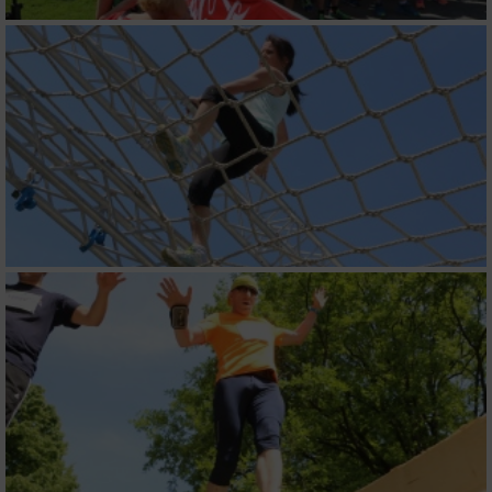
IAB-Besonderheiten:
Verwendung genauer Standortdaten
Geräte anhand von aktiv angeforderten
Informationen identifizieren
Nicht-IAB-Verarbeitungszwecke:
Notwendig
Performance
Funktional
Werbung