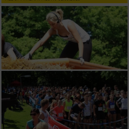
personalisierter Werbung
Erstellung von Profilen zur Personalisierung
von Inhalten
Verwendung von Profilen zur Auswahl
personalisierter Inhalte
Messung der Werbeleistung
Messung der Performance von Inhalten
Analyse von Zielgruppen durch Statistiken
oder Kombinationen von Daten aus
verschiedenen Quellen
Entwicklung und Verbesserung der Angebote
Verwendung reduzierter Daten zur Auswahl
von Inhalten