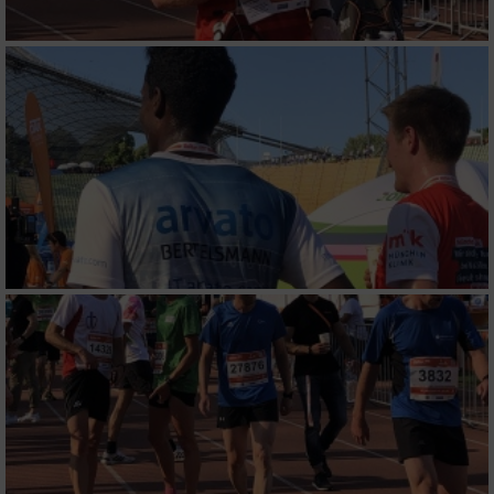
von Inhalten
IAB-Besonderheiten:
Verwendung genauer Standortdaten
Geräte anhand von aktiv angeforderten
Informationen identifizieren
Nicht-IAB-Verarbeitungszwecke:
Notwendig
Performance
Funktional
Werbung