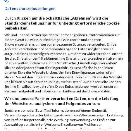
Datenschutzeinstellungen
Durch Klicken auf die Schaltfläche „Ablehnen“ wird die
Standardeinstellung nur für unbedingt erforderliche cookie
beibehalten.
Wir und unsere Partner speichern und/oder greifen auf Informationen auf
einem Gerät zu, wie z. B. eindeutige IDs in cookie und anderen
Browserspeichern, um personenbezogene Daten zu verarbeiten. Einige
Anbieter verarbeiten Ihre personenbezogenen Daten möglicherweise
aufgrund eines berechtigten Interesses. Um dem zu widersprechen, öffnen
Sie die „Einstellungen“. Sie können Ihre Einstellungen akzeptieren, ablehnen
oder verwalten, indem Sie auf die Schaltfläche „Einstellungen verwalten“
klicken oder jederzeit auf die Fingerabdruck-Schaltfläche in der linken
unteren Ecke der Website klicken. Um Ihre Einwilligung zu widerrufen,
klicken Sie auf den Fingerabdruck oder den Link in der Fußzeile der Website
und klicken Sie auf den Menüpunkt „Meine Daten“. Auf dieser Seite können
Sie Ihre Einwilligung widerrufen. Diese Entscheidungen werden unseren
Partnern mitgeteilt und haben keinen Einfluss auf die Browserdaten.
Wir und unsere Partner verarbeiten Daten, um die Leistung
der Website zu analysieren und Folgendes zu tun:
Speichern von oder Zugriff auf Informationen auf einem Endgerät.
Verwendung reduzierter Daten zur Auswahl von Werbeanzeigen. Erstellung
von Profilen für personalisierte Werbung. Verwendung von Profilen zur
Auswahl personalisierter Werbung. Erstellung von Profilen zur
Personalisierung von Inhalten. Verwendung von Profilen zur Auswahl