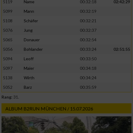
5119
Name
00:32:18
02:42:29
5099
Mann
00:32:19
5108
Schäfer
00:32:21
5076
Jung
00:32:37
5065
Donauer
00:32:54
5056
Bohlander
00:33:24
02:51:55
5094
Leoff
00:33:50
5097
Maier
00:34:18
5138
Wirth
00:34:24
5052
Barz
00:35:59
Rang:
31.
ALBUM B2RUN MÜNCHEN / 15.07.2026