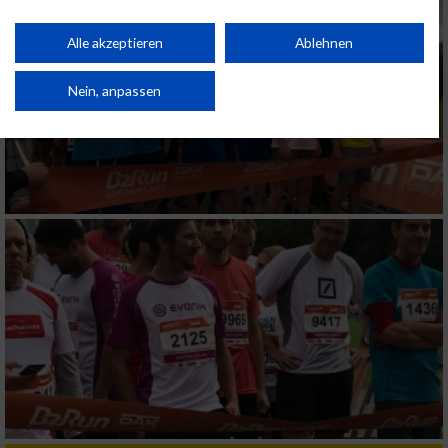
personalisierter Inhalte. Messung der Werbeleistung. Messung der
Performance von Inhalten. Analyse von Zielgruppen durch Statistiken oder
Kombinationen von Daten aus verschiedenen Quellen. Entwicklung und
Alle akzeptieren
Ablehnen
Verbesserung der Angebote. Verwendung reduzierter Daten zur Auswahl
von Inhalten.
Daten können außerhalb der Europäischen Union weitergegeben und in die
Nein, anpassen
USA gesendet werden.
Ihre Einwilligung und die cookie Richtlinie gelten ausschließlich für diese
Website/App.
Partnerliste anzeigen (1 IAB-Anbieter)
Wir nutzen Ihre Daten für folgende Zwecke:
IAB-Verarbeitungszwecke:
Speichern von oder Zugriff auf Informationen
auf einem Endgerät
Verwendung reduzierter Daten zur Auswahl
von Werbeanzeigen
Erstellung von Profilen für personalisierte
Werbung