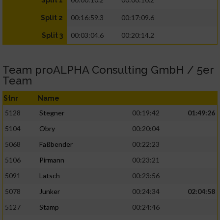
Split 1
00:16:59.3
00:17:09.6
Split 2
00:03:04.6
00:20:14.2
Split 3
Team proALPHA Consulting GmbH / 5er
Team
Stnr
Name
5128
Stegner
00:19:42
01:49:26
5104
Obry
00:20:04
5068
Faßbender
00:22:23
5106
Pirmann
00:23:21
5091
Latsch
00:23:56
5078
Junker
00:24:34
02:04:58
5127
Stamp
00:24:46