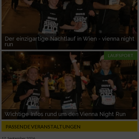
Der einzigartige Nachtlauf in Wien - vienna night
run
LAUFSPORT
Wichtige Infos rund um den Vienna Night Run
PASSENDE VERANSTALTUNGEN
17. September 2026