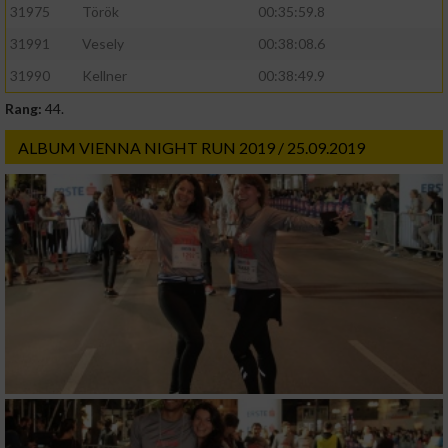
31975
Török
00:35:59.8
31991
Vesely
00:38:08.6
31990
Kellner
00:38:49.9
Rang:
44.
ALBUM VIENNA NIGHT RUN 2019 / 25.09.2019