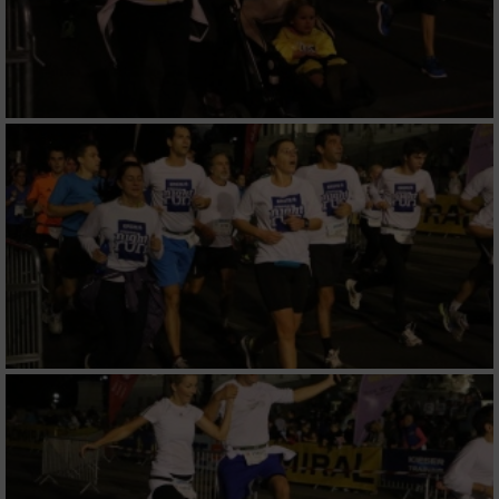
IAB-Besonderheiten:
Verwendung genauer Standortdaten
Geräte anhand von aktiv angeforderten
Informationen identifizieren
Nicht-IAB-Verarbeitungszwecke:
Notwendig
Performance
Funktional
Werbung