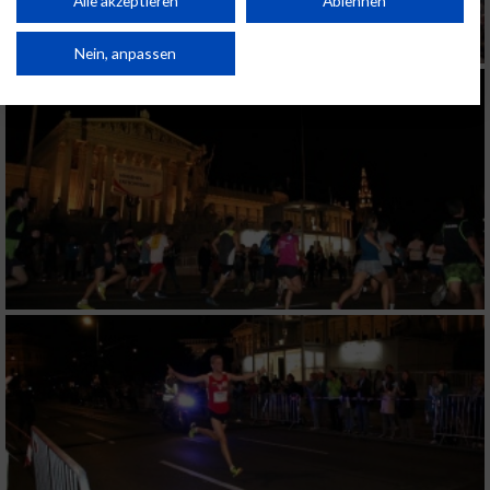
Alle akzeptieren
Ablehnen
Verbesserung der Angebote. Verwendung reduzierter Daten zur Auswahl
von Inhalten.
Daten können außerhalb der Europäischen Union weitergegeben und in die
Nein, anpassen
USA gesendet werden.
Ihre Einwilligung und die cookie Richtlinie gelten ausschließlich für diese
Website/App.
Partnerliste anzeigen (1 IAB-Anbieter)
Wir nutzen Ihre Daten für folgende Zwecke:
IAB-Verarbeitungszwecke:
Speichern von oder Zugriff auf Informationen
auf einem Endgerät
Verwendung reduzierter Daten zur Auswahl
von Werbeanzeigen
Erstellung von Profilen für personalisierte
Werbung
Verwendung von Profilen zur Auswahl
personalisierter Werbung