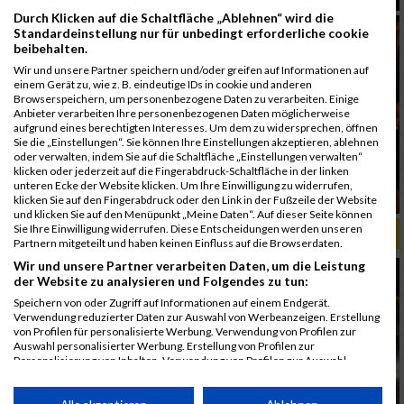
Durch Klicken auf die Schaltfläche „Ablehnen“ wird die
Standardeinstellung nur für unbedingt erforderliche cookie
beibehalten.
Wir und unsere Partner speichern und/oder greifen auf Informationen auf
einem Gerät zu, wie z. B. eindeutige IDs in cookie und anderen
Browserspeichern, um personenbezogene Daten zu verarbeiten. Einige
Anbieter verarbeiten Ihre personenbezogenen Daten möglicherweise
aufgrund eines berechtigten Interesses. Um dem zu widersprechen, öffnen
Sie die „Einstellungen“. Sie können Ihre Einstellungen akzeptieren, ablehnen
oder verwalten, indem Sie auf die Schaltfläche „Einstellungen verwalten“
klicken oder jederzeit auf die Fingerabdruck-Schaltfläche in der linken
unteren Ecke der Website klicken. Um Ihre Einwilligung zu widerrufen,
klicken Sie auf den Fingerabdruck oder den Link in der Fußzeile der Website
und klicken Sie auf den Menüpunkt „Meine Daten“. Auf dieser Seite können
Sie Ihre Einwilligung widerrufen. Diese Entscheidungen werden unseren
ALBUM ERSTE BANK VIENNA NIGHT RUN / 26.09.2017
Partnern mitgeteilt und haben keinen Einfluss auf die Browserdaten.
Wir und unsere Partner verarbeiten Daten, um die Leistung
der Website zu analysieren und Folgendes zu tun:
Speichern von oder Zugriff auf Informationen auf einem Endgerät.
Verwendung reduzierter Daten zur Auswahl von Werbeanzeigen. Erstellung
von Profilen für personalisierte Werbung. Verwendung von Profilen zur
Auswahl personalisierter Werbung. Erstellung von Profilen zur
Personalisierung von Inhalten. Verwendung von Profilen zur Auswahl
personalisierter Inhalte. Messung der Werbeleistung. Messung der
Performance von Inhalten. Analyse von Zielgruppen durch Statistiken oder
Kombinationen von Daten aus verschiedenen Quellen. Entwicklung und