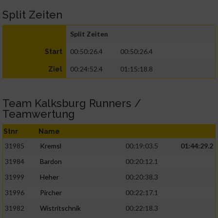
Split Zeiten
Split Zeiten
00:50:26.4
00:50:26.4
Start
00:24:52.4
01:15:18.8
Ziel
Team Kalksburg Runners /
Teamwertung
Stnr
Name
31985
Kremsl
00:19:03.5
01:44:29.2
31984
Bardon
00:20:12.1
31999
Heher
00:20:38.3
31996
Pircher
00:22:17.1
31982
Wistritschnik
00:22:18.3