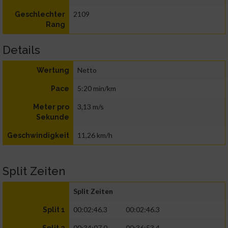
2109
Geschlechter
Rang
Details
Netto
Wertung
5:20 min/km
Pace
3,13 m/s
Meter pro
Sekunde
11,26 km/h
Geschwindigkeit
Split Zeiten
Split Zeiten
00:02:46.3
00:02:46.3
Split 1
00:34:07.0
00:36:53.4