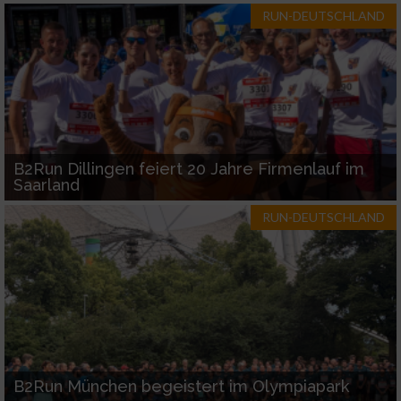
Entwicklung und Verbesserung der Angebote
RUN-DEUTSCHLAND
Verwendung reduzierter Daten zur Auswahl
von Inhalten
IAB-Besonderheiten:
Verwendung genauer Standortdaten
B2Run Dillingen feiert 20 Jahre Firmenlauf im
Saarland
Geräte anhand von aktiv angeforderten
Informationen identifizieren
RUN-DEUTSCHLAND
Nicht-IAB-Verarbeitungszwecke:
Notwendig
Performance
Funktional
B2Run München begeistert im Olympiapark