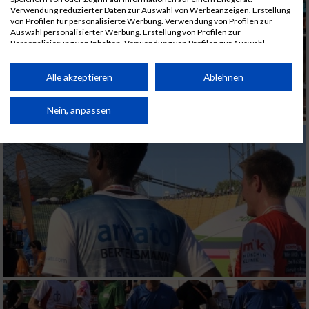
Verwendung reduzierter Daten zur Auswahl von Werbeanzeigen. Erstellung
von Profilen für personalisierte Werbung. Verwendung von Profilen zur
Auswahl personalisierter Werbung. Erstellung von Profilen zur
Personalisierung von Inhalten. Verwendung von Profilen zur Auswahl
personalisierter Inhalte. Messung der Werbeleistung. Messung der
Performance von Inhalten. Analyse von Zielgruppen durch Statistiken oder
Kombinationen von Daten aus verschiedenen Quellen. Entwicklung und
Alle akzeptieren
Ablehnen
Verbesserung der Angebote. Verwendung reduzierter Daten zur Auswahl
von Inhalten.
Daten können außerhalb der Europäischen Union weitergegeben und in die
Nein, anpassen
USA gesendet werden.
Ihre Einwilligung und die cookie Richtlinie gelten ausschließlich für diese
Website/App.
Partnerliste anzeigen (1 IAB-Anbieter)
Wir nutzen Ihre Daten für folgende Zwecke:
IAB-Verarbeitungszwecke:
Speichern von oder Zugriff auf Informationen
auf einem Endgerät
Verwendung reduzierter Daten zur Auswahl
von Werbeanzeigen