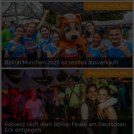
RUN-DEUTSCHLAND
Werbung
B2Run München 2026 ist restlos ausverkauft
RUN-DEUTSCHLAND
Koblenz läuft dem B2Run Finale am Deutschen
Eck entgegen