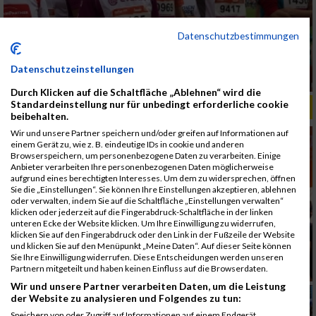
Datenschutzbestimmungen
Datenschutzeinstellungen
Durch Klicken auf die Schaltfläche „Ablehnen“ wird die
Standardeinstellung nur für unbedingt erforderliche cookie
ALBUM B2RUN MÜNCHEN, B2RUN / 16.07.2019
beibehalten.
Wir und unsere Partner speichern und/oder greifen auf Informationen auf
einem Gerät zu, wie z. B. eindeutige IDs in cookie und anderen
Browserspeichern, um personenbezogene Daten zu verarbeiten. Einige
Anbieter verarbeiten Ihre personenbezogenen Daten möglicherweise
aufgrund eines berechtigten Interesses. Um dem zu widersprechen, öffnen
Sie die „Einstellungen“. Sie können Ihre Einstellungen akzeptieren, ablehnen
oder verwalten, indem Sie auf die Schaltfläche „Einstellungen verwalten“
klicken oder jederzeit auf die Fingerabdruck-Schaltfläche in der linken
unteren Ecke der Website klicken. Um Ihre Einwilligung zu widerrufen,
klicken Sie auf den Fingerabdruck oder den Link in der Fußzeile der Website
und klicken Sie auf den Menüpunkt „Meine Daten“. Auf dieser Seite können
Sie Ihre Einwilligung widerrufen. Diese Entscheidungen werden unseren
Partnern mitgeteilt und haben keinen Einfluss auf die Browserdaten.
Wir und unsere Partner verarbeiten Daten, um die Leistung
der Website zu analysieren und Folgendes zu tun:
Speichern von oder Zugriff auf Informationen auf einem Endgerät.