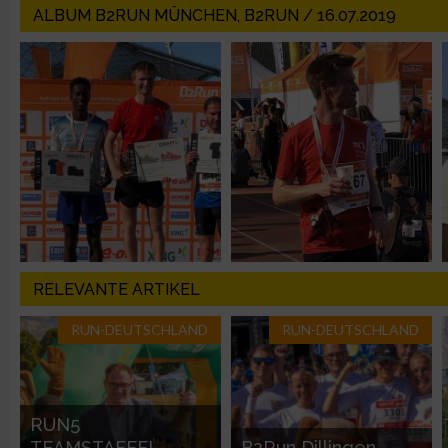
ALBUM B2RUN MÜNCHEN, B2RUN / 16.07.2019
Verwendung von Profilen zur Auswahl personalisierter Werbun
Erstellung von Profilen zur Personalisierung von Inhalten
Verwendung von Profilen zur Auswahl personalisierter Inhalte
Messung der Werbeleistung
RELEVANTE ARTIKEL
Messung der Performance von Inhalten
RUN-DEUTSCHLAND
RUN-DEUTSCHLAND
Analyse von Zielgruppen durch Statistiken oder Kombinatione
verschiedenen Quellen
RUN5
Entwicklung und Verbesserung der Angebote
TEAMSTAFFEL
B2Run Dillingen