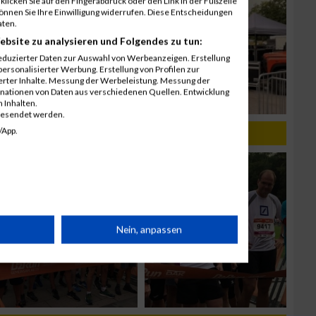
klicken Sie auf den Fingerabdruck oder den Link in der Fußzeile
können Sie Ihre Einwilligung widerrufen. Diese Entscheidungen
aten.
ebsite zu analysieren und Folgendes zu tun:
eduzierter Daten zur Auswahl von Werbeanzeigen. Erstellung
ersonalisierter Werbung. Erstellung von Profilen zur
ierter Inhalte. Messung der Werbeleistung. Messung der
inationen von Daten aus verschiedenen Quellen. Entwicklung
 Inhalten.
gesendet werden.
/App.
rät
Nein, anpassen
n