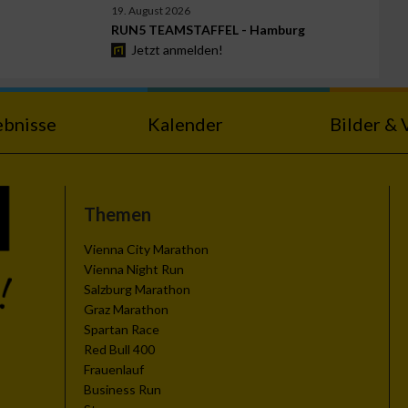
19. August 2026
RUN5 TEAMSTAFFEL - Hamburg
Jetzt anmelden!
ebnisse
Kalender
Bilder & 
Themen
Vienna City Marathon
Vienna Night Run
Salzburg Marathon
Graz Marathon
Spartan Race
Red Bull 400
Frauenlauf
Business Run