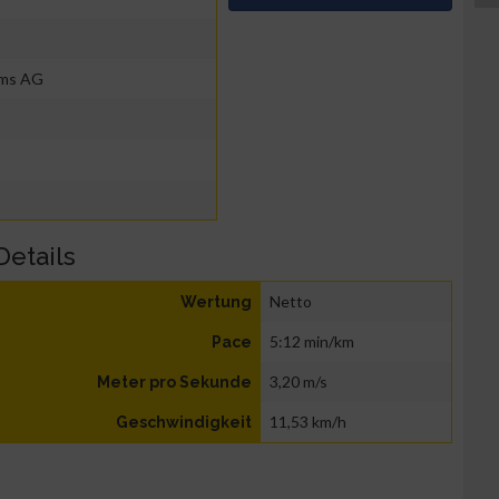
ems AG
Details
Netto
Wertung
5:12 min/km
Pace
3,20 m/s
Meter pro Sekunde
11,53 km/h
Geschwindigkeit