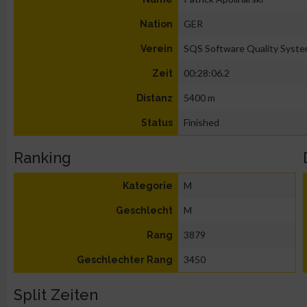
GER
Nation
SQS Software Quality Syst
Verein
00:28:06.2
Zeit
5400 m
Distanz
Finished
Status
Ranking
M
Kategorie
M
Geschlecht
3879
Rang
3450
Geschlechter Rang
Split Zeiten