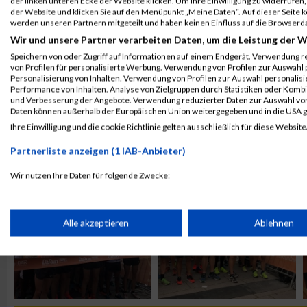
der linken unteren Ecke der Website klicken. Um Ihre Einwilligung zu widerrufen, 
der Website und klicken Sie auf den Menüpunkt „Meine Daten“. Auf dieser Seite 
werden unseren Partnern mitgeteilt und haben keinen Einfluss auf die Browserd
Wir und unsere Partner verarbeiten Daten, um die Leistung der W
Speichern von oder Zugriff auf Informationen auf einem Endgerät. Verwendung r
von Profilen für personalisierte Werbung. Verwendung von Profilen zur Auswahl p
Personalisierung von Inhalten. Verwendung von Profilen zur Auswahl personalis
Performance von Inhalten. Analyse von Zielgruppen durch Statistiken oder Komb
und Verbesserung der Angebote. Verwendung reduzierter Daten zur Auswahl von
Daten können außerhalb der Europäischen Union weitergegeben und in die USA 
Ihre Einwilligung und die cookie Richtlinie gelten ausschließlich für diese Website
ALBUM B2RUN KÖLN / 05.09.2019
Partnerliste anzeigen (1 IAB-Anbieter)
Wir nutzen Ihre Daten für folgende Zwecke:
IAB-Verarbeitungszwecke:
Speichern von oder Zugriff auf Informationen auf einem Endge
Alle akzeptieren
Ablehnen
Verwendung reduzierter Daten zur Auswahl von Werbeanzeige
Erstellung von Profilen für personalisierte Werbung