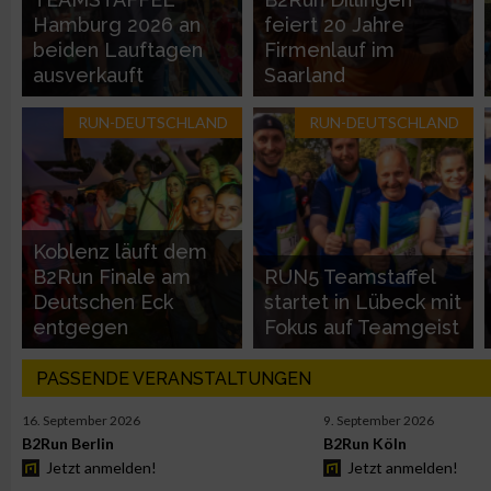
Hamburg 2026 an
feiert 20 Jahre
beiden Lauftagen
Firmenlauf im
Verwendung reduzierter Daten zur Auswahl von Inhalten
ausverkauft
Saarland
IAB-Besonderheiten:
RUN-DEUTSCHLAND
RUN-DEUTSCHLAND
Verwendung genauer Standortdaten
Geräte anhand von aktiv angeforderten Informationen identifi
Koblenz läuft dem
Nicht-IAB-Verarbeitungszwecke:
B2Run Finale am
RUN5 Teamstaffel
Deutschen Eck
startet in Lübeck mit
Notwendig
entgegen
Fokus auf Teamgeist
Performance
PASSENDE VERANSTALTUNGEN
16. September 2026
9. September 2026
Funktional
B2Run Berlin
B2Run Köln
Jetzt anmelden!
Jetzt anmelden!