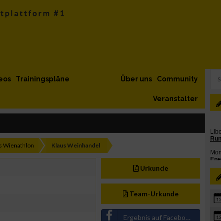
eos
Trainingspläne
Über uns
Community
Veranstalter
s Wienathlon
Klaus Weinhandel
Urkunde
Team-Urkunde
1
Ergebnis auf Facebook teilen
1