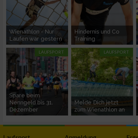
Performance
Wienathlon - Nur
Hindernis und Co
Funktional
Laufen war gestern
Training
LAUFSPORT
LAUFSPORT
Werbung
Spare beim
Nenngeld bis 31.
Melde Dich jetzt
Dezember
zum Wienathlon an
Laufsport
Anmeldung
Erg