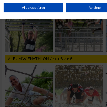
Speichern von oder Zugriff auf Informationen auf einem Endge
Alle akzeptieren
Ablehnen
Verwendung reduzierter Daten zur Auswahl von Werbeanzeige
Erstellung von Profilen für personalisierte Werbung
Verwendung von Profilen zur Auswahl personalisierter Werbun
ALBUM WIENATHLON / 10.06.2016
Erstellung von Profilen zur Personalisierung von Inhalten
Verwendung von Profilen zur Auswahl personalisierter Inhalte
Messung der Werbeleistung