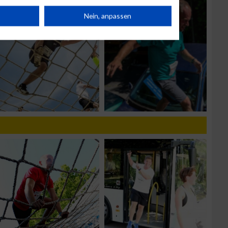
rät
Nein, anpassen
n
g