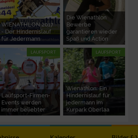
Die Wienathlon
WIENATHLON 2017
Bewerbe
- Der Hindernislauf
garantieren wieder
für Jedermann
Spaß und Action
LAUFSPORT
LAUFSPORT
Wienathlon: Ein
Laufsport-Firmen-
Hindernislauf für
Events werden
jedermann im
immer beliebter
Kurpark Oberlaa
ebnisse
Kalender
Bilder & 