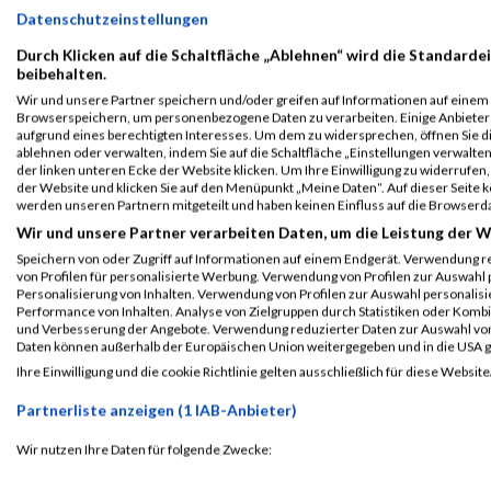
Datenschutzeinstellungen
Durch Klicken auf die Schaltfläche „Ablehnen“ wird die Standardei
beibehalten.
Wir und unsere Partner speichern und/oder greifen auf Informationen auf einem G
Browserspeichern, um personenbezogene Daten zu verarbeiten. Einige Anbiete
aufgrund eines berechtigten Interesses. Um dem zu widersprechen, öffnen Sie die
ablehnen oder verwalten, indem Sie auf die Schaltfläche „Einstellungen verwalten“
ALBUM WIENATHLON VOM 2. UND 3. JUNI / 02.06.201
der linken unteren Ecke der Website klicken. Um Ihre Einwilligung zu widerrufen, 
der Website und klicken Sie auf den Menüpunkt „Meine Daten“. Auf dieser Seite 
werden unseren Partnern mitgeteilt und haben keinen Einfluss auf die Browserd
Wir und unsere Partner verarbeiten Daten, um die Leistung der W
Speichern von oder Zugriff auf Informationen auf einem Endgerät. Verwendung r
von Profilen für personalisierte Werbung. Verwendung von Profilen zur Auswahl p
Personalisierung von Inhalten. Verwendung von Profilen zur Auswahl personalis
Performance von Inhalten. Analyse von Zielgruppen durch Statistiken oder Komb
und Verbesserung der Angebote. Verwendung reduzierter Daten zur Auswahl von
Daten können außerhalb der Europäischen Union weitergegeben und in die USA 
Ihre Einwilligung und die cookie Richtlinie gelten ausschließlich für diese Website
Partnerliste anzeigen (1 IAB-Anbieter)
Wir nutzen Ihre Daten für folgende Zwecke:
ALBUM WIENATHLON / 17.02.2017
IAB-Verarbeitungszwecke: